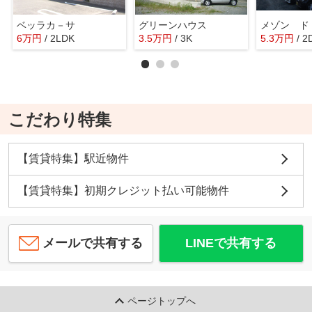
ベッラカ－サ
グリーンハウス
6
万
円
/ 2LDK
3.5
万
円
/ 3K
5.3
万
円
/ 2
こだわり特集
【賃貸特集】駅近物件
【賃貸特集】初期クレジット払い可能物件
メールで共有する
LINEで共有する
ページトップへ