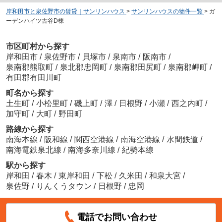
岸和田市と泉佐野市の賃貸｜サンリンハウス
>
サンリンハウスの物件一覧
>
ガ
ーデンハイツ古谷D棟
市区町村から探す
岸和田市
/
泉佐野市
/
貝塚市
/
泉南市
/
阪南市
/
泉南郡熊取町
/
泉北郡忠岡町
/
泉南郡田尻町
/
泉南郡岬町
/
有田郡有田川町
町名から探す
土生町
/
小松里町
/
磯上町
/
澤
/
日根野
/
小瀬
/
西之内町
/
加守町
/
大町
/
野田町
路線から探す
南海本線
/
阪和線
/
関西空港線
/
南海空港線
/
水間鉄道
/
南海電鉄泉北線
/
南海多奈川線
/
紀勢本線
駅から探す
岸和田
/
春木
/
東岸和田
/
下松
/
久米田
/
和泉大宮
/
泉佐野
/
りんくうタウン
/
日根野
/
忠岡
電話でお問い合わせ