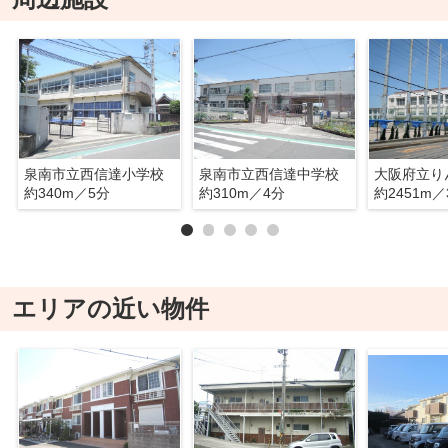
泉南市立西信達小学校
泉南市立西信達中学校
約340m／5分
約310m／4分
約2451m／
エリアの近い物件