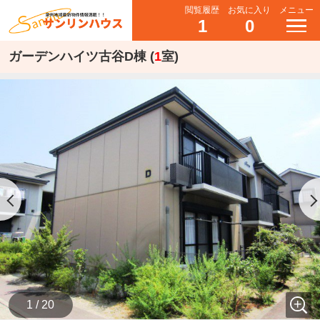
閲覧履歴
お気に入り
メニュー
1
0
ガーデンハイツ古谷D棟 (
1
室)
1 / 20