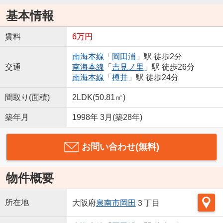
基本情報
賃料
6万円
南海本線
「
岡田浦
」駅 徒歩2分
交通
南海本線
「
吉見ノ里
」駅 徒歩26分
南海本線
「
樽井
」駅 徒歩24分
間取り(面積)
2LDK(50.81㎡)
築年月
1998年 3月(築28年)
お問い合わせ(無料)
物件概要
所在地
大阪府
泉南市
岡田
３丁目