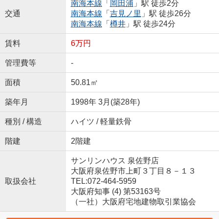
南海本線
「
岡田浦
」駅 徒歩2分
交通
南海本線
「
吉見ノ里
」駅 徒歩26分
南海本線
「
樽井
」駅 徒歩24分
賃料
6万円
管理費等
-
面積
50.81㎡
築年月
1998年 3月(築28年)
種別 / 構造
ハイツ / 軽量鉄骨
階建
2階建
サンリンハウス 泉佐野店
大阪府泉佐野市上町３丁目８－１３
取扱会社
TEL:072-464-5959
大阪府知事 (4) 第53163号
（一社）大阪府宅地建物取引業協会