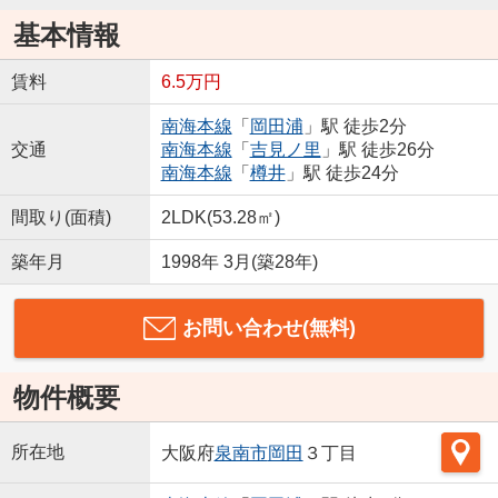
基本情報
賃料
6.5万円
南海本線
「
岡田浦
」駅 徒歩2分
交通
南海本線
「
吉見ノ里
」駅 徒歩26分
南海本線
「
樽井
」駅 徒歩24分
間取り(面積)
2LDK(53.28㎡)
築年月
1998年 3月(築28年)
お問い合わせ(無料)
物件概要
所在地
大阪府
泉南市
岡田
３丁目