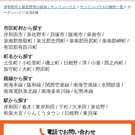
岸和田市と泉佐野市の賃貸｜サンリンハウス
>
サンリンハウスの物件一覧
>
ガ
ーデンハイツ古谷E棟
市区町村から探す
岸和田市
/
泉佐野市
/
貝塚市
/
阪南市
/
泉南市
/
泉南郡熊取町
/
泉北郡忠岡町
/
泉南郡田尻町
/
泉南郡岬町
/
有田郡有田川町
町名から探す
土生町
/
小松里町
/
磯上町
/
日根野
/
澤
/
小瀬
/
西之内町
/
加守町
/
大町
/
野田町
路線から探す
南海本線
/
阪和線
/
関西空港線
/
南海空港線
/
水間鉄道
/
南海電鉄泉北線
/
南海多奈川線
/
紀勢本線
駅から探す
岸和田
/
春木
/
東岸和田
/
下松
/
久米田
/
泉佐野
/
和泉大宮
/
りんくうタウン
/
日根野
/
東貝塚
電話でお問い合わせ