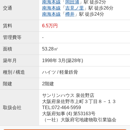
南海本線
「
岡田浦
」駅 徒歩2分
交通
南海本線
「
吉見ノ里
」駅 徒歩26分
南海本線
「
樽井
」駅 徒歩24分
賃料
6.5万円
管理費等
-
面積
53.28㎡
築年月
1998年 3月(築28年)
種別 / 構造
ハイツ / 軽量鉄骨
階建
2階建
サンリンハウス 泉佐野店
大阪府泉佐野市上町３丁目８－１３
取扱会社
TEL:072-464-5959
大阪府知事 (4) 第53163号
（一社）大阪府宅地建物取引業協会