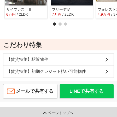
サイプレス Ⅱ
フリーデⅣ
フォレスト
6
万
円
/ 2LDK
7
万
円
/ 2LDK
4.9
万
円
/ 3
こだわり特集
【賃貸特集】駅近物件
【賃貸特集】初期クレジット払い可能物件
メールで共有する
LINEで共有する
ページトップへ