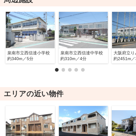
泉南市立西信達小学校
泉南市立西信達中学校
約340m／5分
約310m／4分
約2451m／
エリアの近い物件