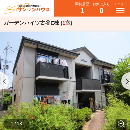
閲覧履歴
お気に入り
メニュー
1
0
ガーデンハイツ古谷E棟 (
1
室)
1 / 18