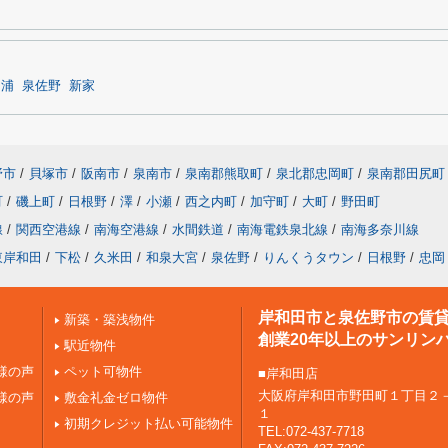
田浦
泉佐野
新家
野市
/
貝塚市
/
阪南市
/
泉南市
/
泉南郡熊取町
/
泉北郡忠岡町
/
泉南郡田尻町
町
/
磯上町
/
日根野
/
澤
/
小瀬
/
西之内町
/
加守町
/
大町
/
野田町
線
/
関西空港線
/
南海空港線
/
水間鉄道
/
南海電鉄泉北線
/
南海多奈川線
東岸和田
/
下松
/
久米田
/
和泉大宮
/
泉佐野
/
りんくうタウン
/
日根野
/
忠岡
岸和田市と泉佐野市の賃
新築・築浅物件
創業20年以上のサンリン
駅近物件
様の声
ペット可物件
■岸和田店
大阪府岸和田市野田町１丁目２
様の声
敷金礼金ゼロ物件
１
初期クレジット払い可能物件
TEL:072-437-7718