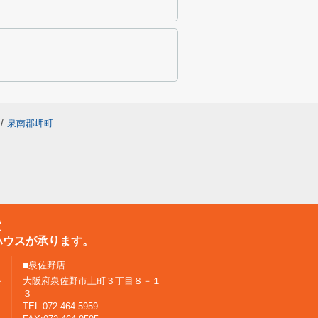
/
泉南郡岬町
貸
ハウスが承ります。
■泉佐野店
－
大阪府泉佐野市上町３丁目８－１
３
TEL:072-464-5959