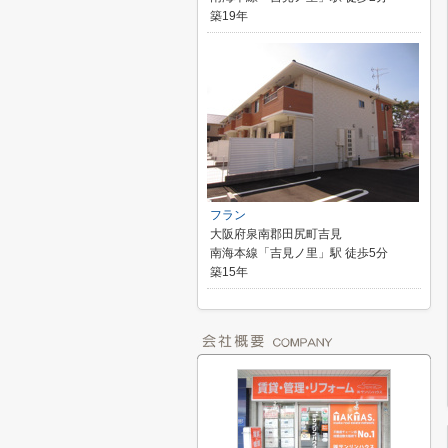
築19年
フラン
大阪府泉南郡田尻町吉見
南海本線「吉見ノ里」駅 徒歩5分
築15年