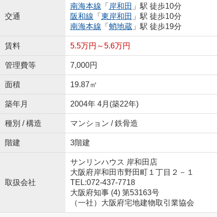
南海本線
「
岸和田
」駅 徒歩10分
交通
阪和線
「
東岸和田
」駅 徒歩10分
南海本線
「
蛸地蔵
」駅 徒歩19分
賃料
5.5万円～5.6万円
管理費等
7,000円
面積
19.87㎡
築年月
2004年 4月(築22年)
種別 / 構造
マンション / 鉄骨造
階建
3階建
サンリンハウス 岸和田店
大阪府岸和田市野田町１丁目２－１
取扱会社
TEL:072-437-7718
大阪府知事 (4) 第53163号
（一社）大阪府宅地建物取引業協会