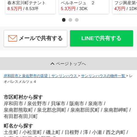
春木宮川町テナント
ベルネージュ ２
フジ興産第
8.5
万
円
/ 8.53坪
5.3
万
円
/ 3DK
4
万
円
/ 1D
メールで共有する
LINEで共有する
ページトップへ
岸和田市と泉佐野市の賃貸｜サンリンハウス
>
サンリンハウスの物件一覧
>
レ
オパレスメルツェ４
市区町村から探す
岸和田市
/
泉佐野市
/
貝塚市
/
阪南市
/
泉南市
/
泉南郡熊取町
/
泉北郡忠岡町
/
泉南郡田尻町
/
泉南郡岬町
/
有田郡有田川町
町名から探す
土生町
/
小松里町
/
磯上町
/
日根野
/
澤
/
小瀬
/
西之内町
/