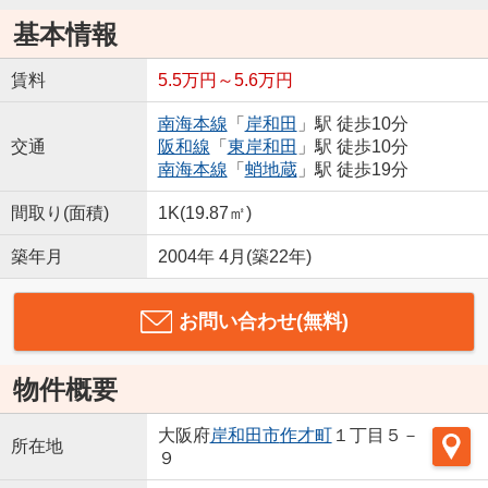
基本情報
賃料
5.5万円～5.6万円
南海本線
「
岸和田
」駅 徒歩10分
交通
阪和線
「
東岸和田
」駅 徒歩10分
南海本線
「
蛸地蔵
」駅 徒歩19分
間取り(面積)
1K(19.87㎡)
築年月
2004年 4月(築22年)
お問い合わせ(無料)
物件概要
大阪府
岸和田市
作才町
１丁目５－
所在地
９