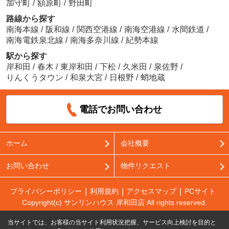
加守町
/
額原町
/
野田町
路線から探す
南海本線
/
阪和線
/
関西空港線
/
南海空港線
/
水間鉄道
/
南海電鉄泉北線
/
南海多奈川線
/
紀勢本線
駅から探す
岸和田
/
春木
/
東岸和田
/
下松
/
久米田
/
泉佐野
/
りんくうタウン
/
和泉大宮
/
日根野
/
蛸地蔵
電話でお問い合わせ
ホーム
会社概要
お問い合わせ
物件リクエスト
プライバシーポリシー
利用規約
アクセスマップ
PCサイト
Copyright(c) サンリンハウス 岸和田店 All rights reserved.
当サイトでは、お客様の当サイト利用状況把握、サービス向上検討を目的と