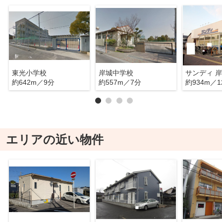
東光小学校
岸城中学校
サンディ 
約642m／9分
約557m／7分
約934m／1
エリアの近い物件