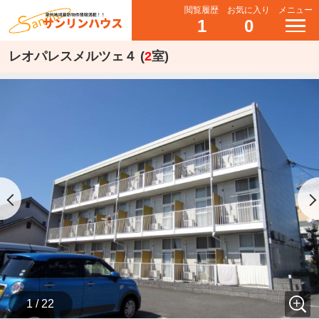
閲覧履歴
お気に入り
メニュー
1
0
レオパレスメルツェ４ (
2
室)
1 / 22