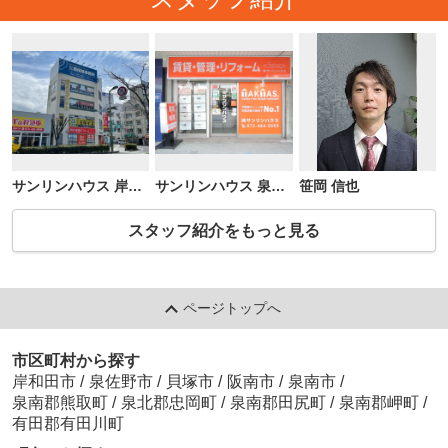
サンリンハウス 岸和田店
サンリンハウス 泉佐野店
笹岡 信也
スタッフ紹介をもっと見る
ページトップへ
市区町村から探す
岸和田市
/
泉佐野市
/
貝塚市
/
阪南市
/
泉南市
/
泉南郡熊取町
/
泉北郡忠岡町
/
泉南郡田尻町
/
泉南郡岬町
/
有田郡有田川町