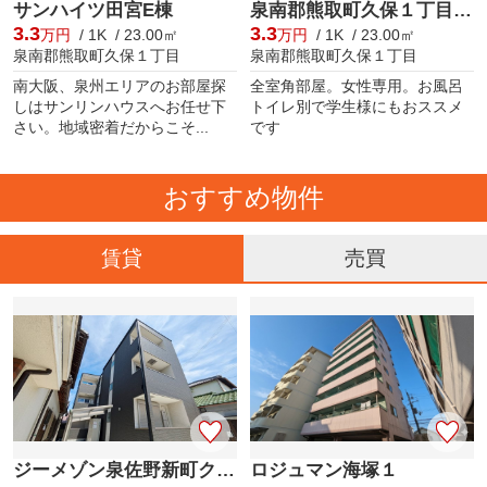
サンハイツ田宮E棟
泉南郡熊取町久保１丁目のアパート
3.3
3.3
万円
/ 1K / 23.00㎡
万円
/ 1K / 23.00㎡
泉南郡熊取町久保１丁目
泉南郡熊取町久保１丁目
南大阪、泉州エリアのお部屋探
全室角部屋。女性専用。お風呂
しはサンリンハウスへお任せ下
トイレ別で学生様にもおススメ
さい。地域密着だからこそ...
です
おすすめ物件
賃貸
売買
ジーメゾン泉佐野新町クオジエレ
ロジュマン海塚１