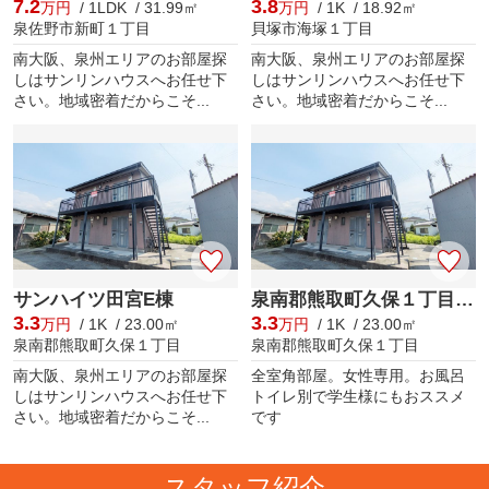
7.2
3.8
万円
/ 1LDK / 31.99㎡
万円
/ 1K / 18.92㎡
泉佐野市新町１丁目
貝塚市海塚１丁目
南大阪、泉州エリアのお部屋探
南大阪、泉州エリアのお部屋探
しはサンリンハウスへお任せ下
しはサンリンハウスへお任せ下
さい。地域密着だからこそ...
さい。地域密着だからこそ...
サンハイツ田宮E棟
泉南郡熊取町久保１丁目のアパート
3.3
3.3
万円
/ 1K / 23.00㎡
万円
/ 1K / 23.00㎡
泉南郡熊取町久保１丁目
泉南郡熊取町久保１丁目
南大阪、泉州エリアのお部屋探
全室角部屋。女性専用。お風呂
しはサンリンハウスへお任せ下
トイレ別で学生様にもおススメ
さい。地域密着だからこそ...
です
スタッフ紹介