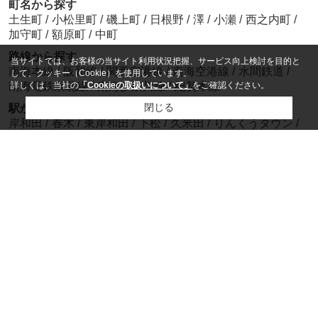
町名から探す
土生町
/
小松里町
/
磯上町
/
日根野
/
澤
/
小瀬
/
西之内町
/
加守町
/
額原町
/
中町
路線から探す
当サイトでは、お客様の当サイト利用状況把握、サービス向上検討を目的と
南海本線
/
阪和線
/
関西空港線
/
南海空港線
/
水間鉄道
/
して、クッキー（Cookie）を使用しています。
詳しくは、当社の
「Cookieの取扱いについて」
をご確認ください。
南海電鉄泉北線
/
南海多奈川線
/
紀勢本線
閉じる
駅から探す
岸和田
/
春木
/
東岸和田
/
下松
/
久米田
/
りんくうタウン
/
和泉大宮
/
泉佐野
/
日根野
/
東貝塚
電話でお問い合わせ
ホーム
会社概要
お問い合わせ
物件リクエスト
プライバシーポリシー
利用規約
アクセスマップ
PCサイト
Copyright(c) サンリンハウス 岸和田店 All rights reserved.