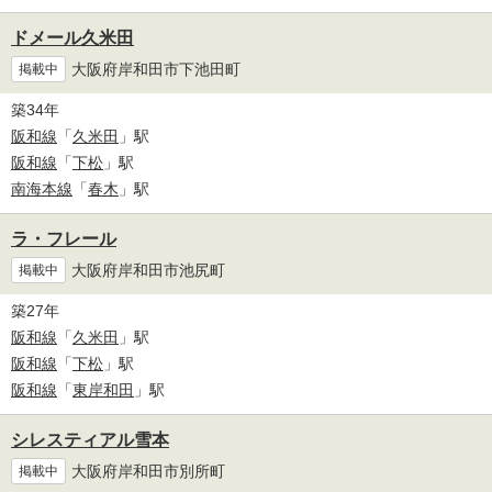
ドメール久米田
大阪府岸和田市下池田町
掲載中
築34年
阪和線
「
久米田
」駅
阪和線
「
下松
」駅
南海本線
「
春木
」駅
ラ・フレール
大阪府岸和田市池尻町
掲載中
築27年
阪和線
「
久米田
」駅
阪和線
「
下松
」駅
阪和線
「
東岸和田
」駅
シレスティアル雪本
大阪府岸和田市別所町
掲載中