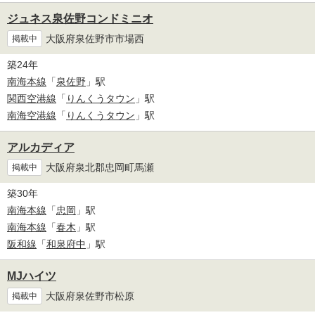
ジュネス泉佐野コンドミニオ
大阪府泉佐野市市場西
掲載中
築24年
南海本線
「
泉佐野
」駅
関西空港線
「
りんくうタウン
」駅
南海空港線
「
りんくうタウン
」駅
アルカディア
大阪府泉北郡忠岡町馬瀬
掲載中
築30年
南海本線
「
忠岡
」駅
南海本線
「
春木
」駅
阪和線
「
和泉府中
」駅
MJハイツ
大阪府泉佐野市松原
掲載中