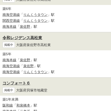
築6年
南海空港線
「
りんくうタウン
」駅
関西空港線
「
りんくうタウン
」駅
南海本線
「
泉佐野
」駅
令和レジデンス高松東
大阪府泉佐野市高松東
掲載中
築5年
南海本線
「
泉佐野
」駅
南海空港線
「
泉佐野
」駅
南海空港線
「
りんくうタウン
」駅
コンフォート６
大阪府貝塚市地藏堂
掲載中
築1年未満
阪和線
「
和泉橋本
」駅