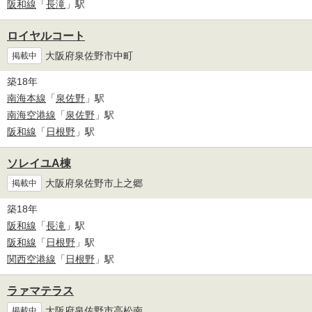
阪和線
「
長滝
」駅
ロイヤルコート
大阪府泉佐野市中町
掲載中
築18年
南海本線
「
泉佐野
」駅
南海空港線
「
泉佐野
」駅
阪和線
「
日根野
」駅
ソレイユA棟
大阪府泉佐野市上之郷
掲載中
築18年
阪和線
「
長滝
」駅
阪和線
「
日根野
」駅
関西空港線
「
日根野
」駅
ラァマテラス
大阪府泉佐野市高松南
掲載中