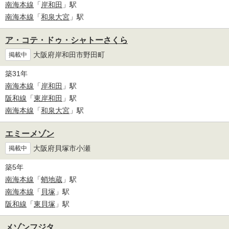
南海本線
「
岸和田
」駅
南海本線
「
和泉大宮
」駅
ア・コテ・ドゥ・シャトーさくら
大阪府岸和田市野田町
掲載中
築31年
南海本線
「
岸和田
」駅
阪和線
「
東岸和田
」駅
南海本線
「
和泉大宮
」駅
エミーメゾン
大阪府貝塚市小瀬
掲載中
築5年
南海本線
「
蛸地蔵
」駅
南海本線
「
貝塚
」駅
阪和線
「
東貝塚
」駅
メゾンフジタ