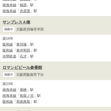
南海本線
「
鶴原
」駅
南海本線
「
井原里
」駅
サンプレスＡ棟
大阪府貝塚市半田
掲載中
築16年
阪和線
「
東貝塚
」駅
阪和線
「
東岸和田
」駅
水間鉄道
「
石才
」駅
ロマンビビール参番館
大阪府阪南市下出
掲載中
築23年
南海本線
「
尾崎
」駅
南海本線
「
鳥取ノ荘
」駅
阪和線
「
和泉鳥取
」駅