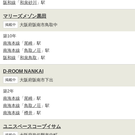
阪和線
「
和泉砂川
」駅
マリーズメゾン黒田
大阪府阪南市鳥取中
掲載中
築10年
南海本線
「
尾崎
」駅
南海本線
「
鳥取ノ荘
」駅
阪和線
「
和泉鳥取
」駅
D-ROOM NANKAI
大阪府阪南市下出
掲載中
築2年
南海本線
「
尾崎
」駅
南海本線
「
鳥取ノ荘
」駅
南海本線
「
樽井
」駅
ユニスペースコープイサム
大阪府泉佐野市中町