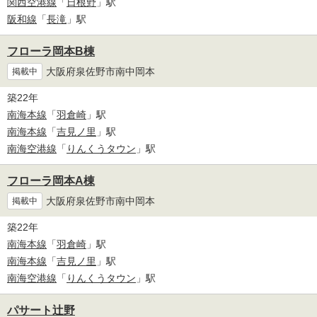
関西空港線
「
日根野
」駅
阪和線
「
長滝
」駅
フローラ岡本B棟
大阪府泉佐野市南中岡本
掲載中
築22年
南海本線
「
羽倉崎
」駅
南海本線
「
吉見ノ里
」駅
南海空港線
「
りんくうタウン
」駅
フローラ岡本A棟
大阪府泉佐野市南中岡本
掲載中
築22年
南海本線
「
羽倉崎
」駅
南海本線
「
吉見ノ里
」駅
南海空港線
「
りんくうタウン
」駅
パサート辻野