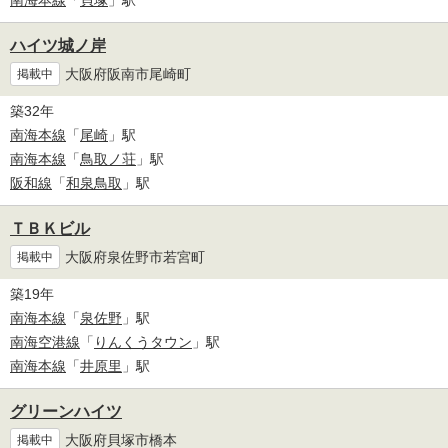
南海本線
「
貝塚
」駅
ハイツ城ノ岸
大阪府阪南市尾崎町
掲載中
築32年
南海本線
「
尾崎
」駅
南海本線
「
鳥取ノ荘
」駅
阪和線
「
和泉鳥取
」駅
ＴＢＫビル
大阪府泉佐野市若宮町
掲載中
築19年
南海本線
「
泉佐野
」駅
南海空港線
「
りんくうタウン
」駅
南海本線
「
井原里
」駅
グリーンハイツ
大阪府貝塚市橋本
掲載中