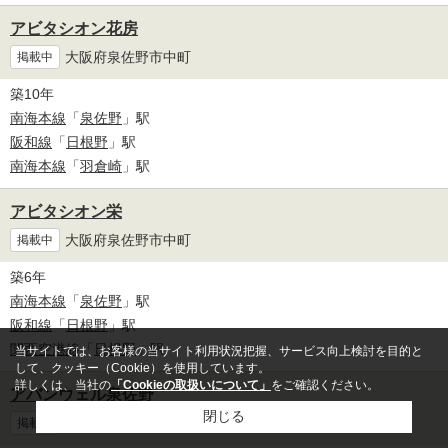
アビタシオン花房
大阪府泉佐野市中町
掲載中
築10年
南海本線
「
泉佐野
」駅
阪和線
「
日根野
」駅
南海本線
「
羽倉崎
」駅
アビタシオン栄
大阪府泉佐野市中町
掲載中
築6年
南海本線
「
泉佐野
」駅
阪和線
「
日根野
」駅
関西空港線
「
日根野
」駅
当サイトでは、お客様の当サイト利用状況把握、サービス向上検討を目的と
して、クッキー（Cookie）を使用しています。
詳しくは、当社の
「Cookieの取扱いについて」
をご確認ください。
アバンウェル泉佐野
閉じる
大阪府泉佐野市高松北
掲載中