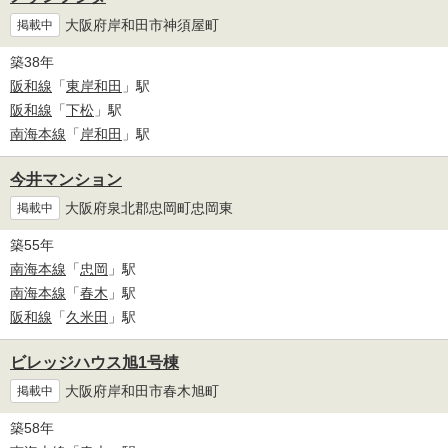
大阪府岸和田市神須屋町
掲載中
築38年
阪和線
「
東岸和田
」駅
阪和線
「
下松
」駅
南海本線
「
岸和田
」駅
今井マンション
大阪府泉北郡忠岡町忠岡東
掲載中
築55年
南海本線
「
忠岡
」駅
南海本線
「
春木
」駅
阪和線
「
久米田
」駅
ビレッジハウス旭1号棟
大阪府岸和田市春木旭町
掲載中
築58年