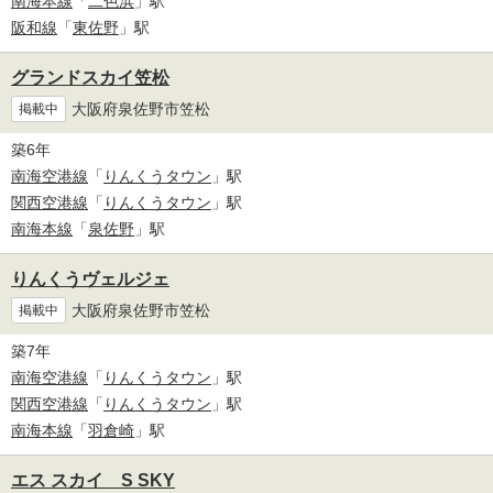
南海本線
「
二色浜
」駅
阪和線
「
東佐野
」駅
グランドスカイ笠松
大阪府泉佐野市笠松
掲載中
築6年
南海空港線
「
りんくうタウン
」駅
関西空港線
「
りんくうタウン
」駅
南海本線
「
泉佐野
」駅
りんくうヴェルジェ
大阪府泉佐野市笠松
掲載中
築7年
南海空港線
「
りんくうタウン
」駅
関西空港線
「
りんくうタウン
」駅
南海本線
「
羽倉崎
」駅
エス スカイ S SKY