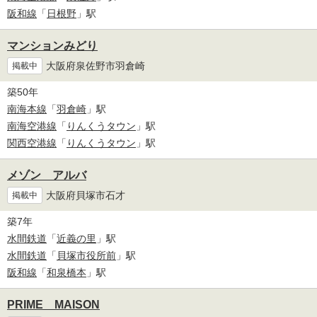
阪和線
「
日根野
」駅
マンションみどり
大阪府泉佐野市羽倉崎
掲載中
築50年
南海本線
「
羽倉崎
」駅
南海空港線
「
りんくうタウン
」駅
関西空港線
「
りんくうタウン
」駅
メゾン アルバ
大阪府貝塚市石才
掲載中
築7年
水間鉄道
「
近義の里
」駅
水間鉄道
「
貝塚市役所前
」駅
阪和線
「
和泉橋本
」駅
PRIME MAISON