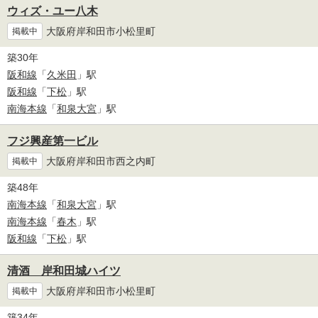
ウィズ・ユー八木
大阪府岸和田市小松里町
掲載中
築30年
阪和線
「
久米田
」駅
阪和線
「
下松
」駅
南海本線
「
和泉大宮
」駅
フジ興産第一ビル
大阪府岸和田市西之内町
掲載中
築48年
南海本線
「
和泉大宮
」駅
南海本線
「
春木
」駅
阪和線
「
下松
」駅
清酒 岸和田城ハイツ
大阪府岸和田市小松里町
掲載中
築34年