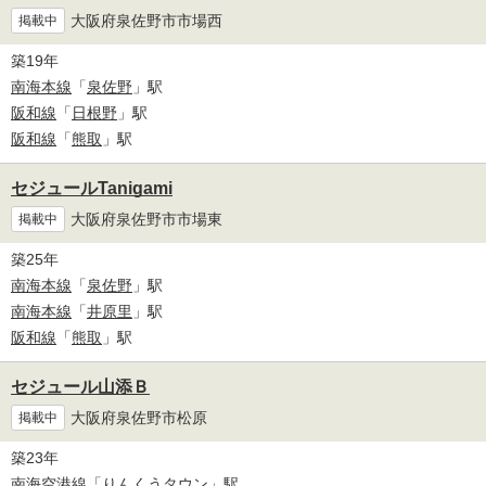
大阪府泉佐野市市場西
掲載中
築19年
南海本線
「
泉佐野
」駅
阪和線
「
日根野
」駅
阪和線
「
熊取
」駅
セジュールTanigami
大阪府泉佐野市市場東
掲載中
築25年
南海本線
「
泉佐野
」駅
南海本線
「
井原里
」駅
阪和線
「
熊取
」駅
セジュール山添Ｂ
大阪府泉佐野市松原
掲載中
築23年
南海空港線
「
りんくうタウン
」駅