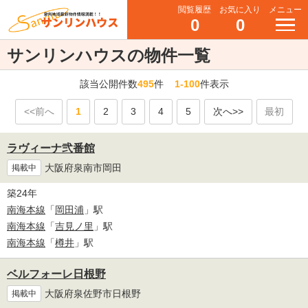
閲覧履歴
お気に入り
メニュー
0
0
サンリンハウスの物件一覧
該当公開件数
495
件
1-100
件表示
<<前へ
1
2
3
4
5
次へ>>
最初
ラヴィーナ弐番館
大阪府泉南市岡田
掲載中
築24年
南海本線
「
岡田浦
」駅
南海本線
「
吉見ノ里
」駅
南海本線
「
樽井
」駅
ベルフォーレ日根野
大阪府泉佐野市日根野
掲載中