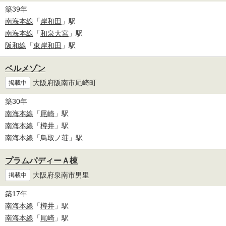
築39年
南海本線
「
岸和田
」駅
南海本線
「
和泉大宮
」駅
阪和線
「
東岸和田
」駅
ベルメゾン
大阪府阪南市尾崎町
掲載中
築30年
南海本線
「
尾崎
」駅
南海本線
「
樽井
」駅
南海本線
「
鳥取ノ荘
」駅
プラムパディーＡ棟
大阪府泉南市男里
掲載中
築17年
南海本線
「
樽井
」駅
南海本線
「
尾崎
」駅