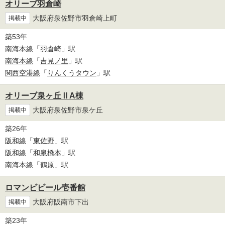
オリーブ羽倉崎
大阪府泉佐野市羽倉崎上町
掲載中
築53年
南海本線
「
羽倉崎
」駅
南海本線
「
吉見ノ里
」駅
関西空港線
「
りんくうタウン
」駅
オリーブ泉ヶ丘ⅡA棟
大阪府泉佐野市泉ケ丘
掲載中
築26年
阪和線
「
東佐野
」駅
阪和線
「
和泉橋本
」駅
南海本線
「
鶴原
」駅
ロマンビビール壱番館
大阪府阪南市下出
掲載中
築23年