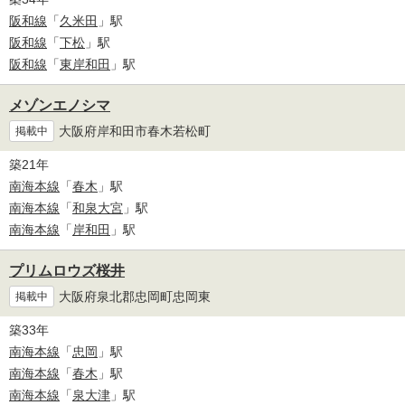
阪和線
「
久米田
」駅
阪和線
「
下松
」駅
阪和線
「
東岸和田
」駅
メゾンエノシマ
大阪府岸和田市春木若松町
掲載中
築21年
南海本線
「
春木
」駅
南海本線
「
和泉大宮
」駅
南海本線
「
岸和田
」駅
プリムロウズ桜井
大阪府泉北郡忠岡町忠岡東
掲載中
築33年
南海本線
「
忠岡
」駅
南海本線
「
春木
」駅
南海本線
「
泉大津
」駅