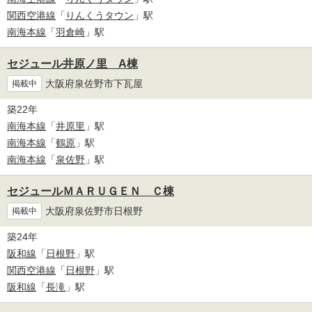
関西空港線
「
りんくうタウン
」駅
南海本線
「
羽倉崎
」駅
セジュール井原ノ里 A棟
大阪府泉佐野市下瓦屋
掲載中
築22年
南海本線
「
井原里
」駅
南海本線
「
鶴原
」駅
南海本線
「
泉佐野
」駅
セジュールＭＡＲＵＧＥＮ Ｃ棟
大阪府泉佐野市日根野
掲載中
築24年
阪和線
「
日根野
」駅
関西空港線
「
日根野
」駅
阪和線
「
長滝
」駅