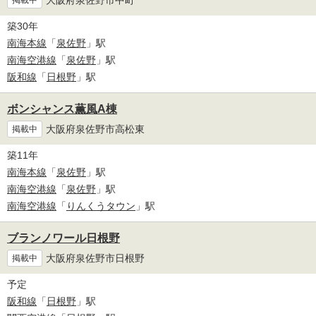
掲載中
築30年
南海本線
「
泉佐野
」駅
南海空港線
「
泉佐野
」駅
阪和線
「
日根野
」駅
ボンシャンス薫風A棟
大阪府泉佐野市高松東
掲載中
築11年
南海本線
「
泉佐野
」駅
南海空港線
「
泉佐野
」駅
南海空港線
「
りんくうタウン
」駅
ブランノワール日根野
大阪府泉佐野市日根野
掲載中
予定
阪和線
「
日根野
」駅