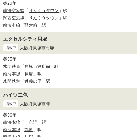
築29年
南海空港線
「
りんくうタウン
」駅
関西空港線
「
りんくうタウン
」駅
南海本線
「
羽倉崎
」駅
エクセルシティ貝塚
大阪府貝塚市海塚
掲載中
築35年
水間鉄道
「
貝塚市役所前
」駅
南海本線
「
貝塚
」駅
水間鉄道
「
近義の里
」駅
ハイツ二色
大阪府貝塚市澤
掲載中
築36年
南海本線
「
二色浜
」駅
南海本線
「
鶴原
」駅