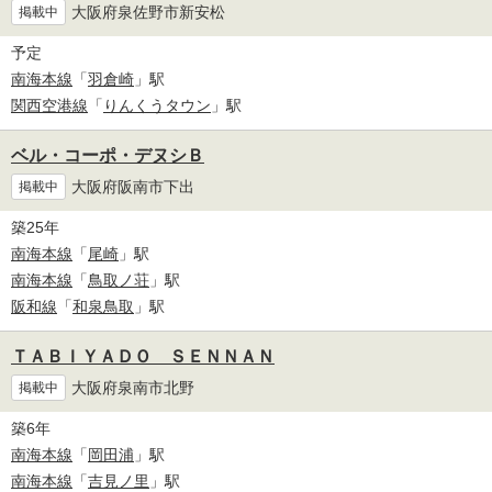
大阪府泉佐野市新安松
掲載中
予定
南海本線
「
羽倉崎
」駅
関西空港線
「
りんくうタウン
」駅
ベル・コーポ・デヌシＢ
大阪府阪南市下出
掲載中
築25年
南海本線
「
尾崎
」駅
南海本線
「
鳥取ノ荘
」駅
阪和線
「
和泉鳥取
」駅
ＴＡＢＩＹＡＤＯ ＳＥＮＮＡＮ
大阪府泉南市北野
掲載中
築6年
南海本線
「
岡田浦
」駅
南海本線
「
吉見ノ里
」駅