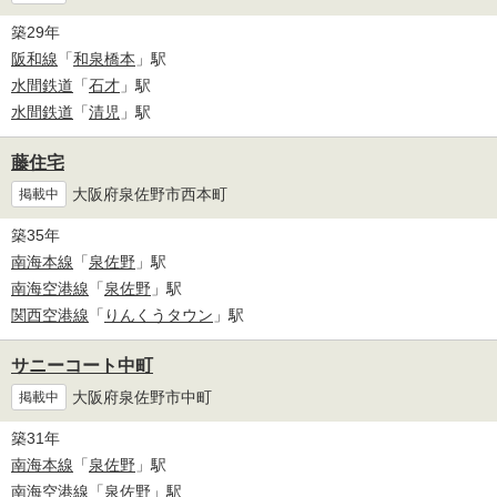
築29年
阪和線
「
和泉橋本
」駅
水間鉄道
「
石才
」駅
水間鉄道
「
清児
」駅
藤住宅
大阪府泉佐野市西本町
掲載中
築35年
南海本線
「
泉佐野
」駅
南海空港線
「
泉佐野
」駅
関西空港線
「
りんくうタウン
」駅
サニーコート中町
大阪府泉佐野市中町
掲載中
築31年
南海本線
「
泉佐野
」駅
南海空港線
「
泉佐野
」駅