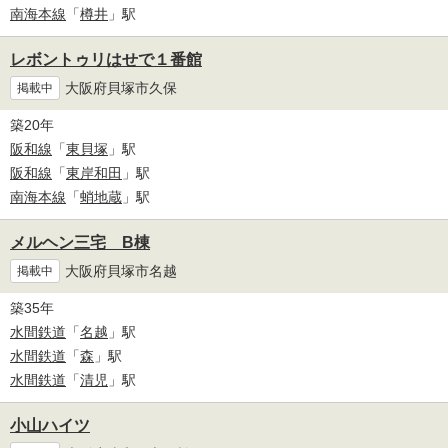
南海本線
「
樽井
」駅
レボントゥリはせで１番館
大阪府貝塚市久保
掲載中
築20年
阪和線
「
東貝塚
」駅
阪和線
「
東岸和田
」駅
南海本線
「
蛸地蔵
」駅
メルヘン三宅 B棟
大阪府貝塚市名越
掲載中
築35年
水間鉄道
「
名越
」駅
水間鉄道
「
森
」駅
水間鉄道
「
清児
」駅
小山ハイツ