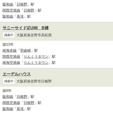
阪和線
「
日根野
」駅
関西空港線
「
日根野
」駅
阪和線
「
長滝
」駅
サニーサイドIZUMI B棟
大阪府泉佐野市高松西
掲載中
築23年
南海本線
「
羽倉崎
」駅
関西空港線
「
りんくうタウン
」駅
南海空港線
「
りんくうタウン
」駅
エーデルハウス
大阪府泉佐野市日根野
掲載中
築8年
阪和線
「
日根野
」駅
関西空港線
「
日根野
」駅
阪和線
「
長滝
」駅