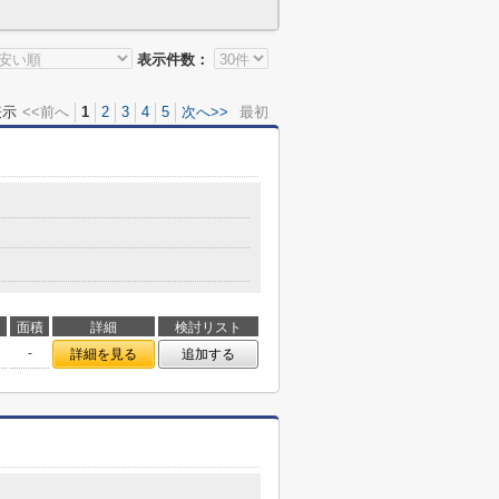
表示件数：
表示
<<前へ
1
2
3
4
5
次へ>>
最初
面積
詳細
検討リスト
-
詳細を見る
追加する