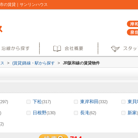
野市の賃貸｜サンリンハウス
ウス
>
(賃貸)路線・駅から探す
>
JR阪和線の賃貸物件
下松
東岸和田
東貝
(297)
(317)
(332)
日根野
長滝
新家
)
(130)
(62)
(2)