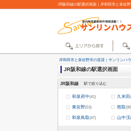
JR阪和線の駅選択画面｜岸和田市と泉佐
岸和田市と泉佐野市の賃貸｜サンリンハ
JR阪和線の駅選択画面
JR阪和線
駅で絞り込む
和泉府中
久米田
(41)
東佐野
熊取
(53)
(90
和泉鳥取
山中渓
(47)