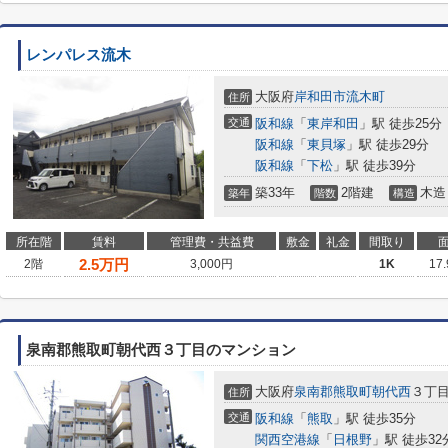
レンパレス流木
大阪府
岸和田市
流木町
住所
交通
阪和線
「
東岸和田
」駅 徒歩25分
阪和線
「
東貝塚
」駅 徒歩29分
阪和線
「
下松
」駅 徒歩39分
築33年
2階建
木造
築年
階数
構造
所在階
賃料
管理費・共益費
敷金
礼金
間取り
2.5
万円
2階
3,000円
1K
17
泉南郡熊取町朝代西３丁目のマンション
大阪府
泉南郡熊取町
朝代西
３丁
住所
交通
阪和線
「
熊取
」駅 徒歩35分
関西空港線
「
日根野
」駅 徒歩32