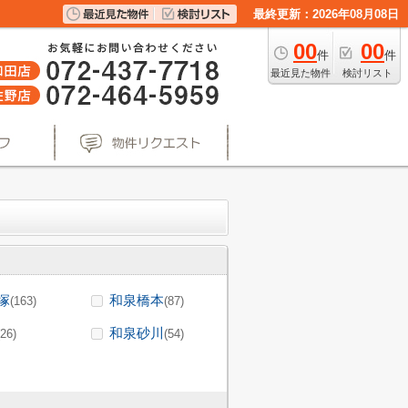
最終更新：2026年08月08日
00
00
件
件
最近見た物件
検討リスト
塚
和泉橋本
(163)
(87)
和泉砂川
(26)
(54)