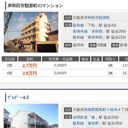
岸和田市額原町のマンション
大阪府
岸和田市
額原町
住所
交通
阪和線
「
下松
」駅 徒歩4分
南海本線
「
岸和田
」駅 徒歩29分
阪和線
「
東岸和田
」駅 徒歩22分
築35年
5階建
鉄骨
築年
階数
構造
所在階
賃料
管理費・共益費
敷金
礼金
間取り
2.7
万円
2階
5,000円
1K
13
2.8
万円
4階
5,000円
1K
16
ﾌﾟﾚｼﾞーﾙ２
大阪府
泉南郡熊取町
小垣内
４丁
住所
交通
水間鉄道
「
森
」駅 徒歩23分
阪和線
「
東佐野
」駅 徒歩29分