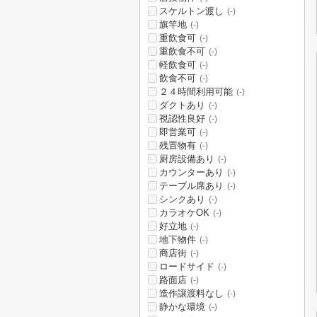
スケルトン渡し
(-)
旗竿地
(-)
重飲食可
(-)
重飲食不可
(-)
軽飲食可
(-)
飲食不可
(-)
２４時間利用可能
(-)
ダクトあり
(-)
視認性良好
(-)
即営業可
(-)
残置物有
(-)
厨房設備あり
(-)
カウンターあり
(-)
テーブル席あり
(-)
シンクあり
(-)
カラオケOK
(-)
好立地
(-)
地下物件
(-)
商店街
(-)
ロードサイド
(-)
路面店
(-)
造作譲渡料なし
(-)
静かな環境
(-)