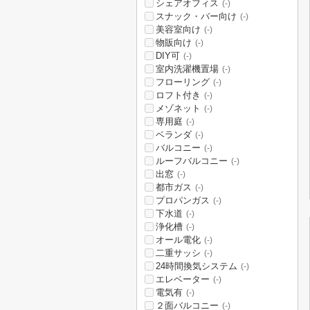
シェアオフィス
(-)
スナック・バー向け
(-)
美容室向け
(-)
物販向け
(-)
DIY可
(-)
室内洗濯機置場
(-)
フローリング
(-)
ロフト付き
(-)
メゾネット
(-)
専用庭
(-)
ベランダ
(-)
バルコニー
(-)
ルーフバルコニー
(-)
出窓
(-)
都市ガス
(-)
プロパンガス
(-)
下水道
(-)
浄化槽
(-)
オール電化
(-)
二重サッシ
(-)
24時間換気システム
(-)
エレベーター
(-)
電気有
(-)
２面バルコニー
(-)