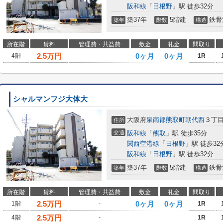
阪和線
「
日根野
」駅 徒歩32分
築37年
5階建
鉄骨
築年
階数
構造
所在階
賃料
管理費・共益費
敷金
礼金
間取り
2.5
万円
0ヶ月
0ヶ月
4階
-
1R
シャルマンフジ大体大
大阪府
泉南郡熊取町
朝代西
３丁
住所
交通
阪和線
「
熊取
」駅 徒歩35分
関西空港線
「
日根野
」駅 徒歩32
阪和線
「
日根野
」駅 徒歩32分
築37年
5階建
鉄骨
築年
階数
構造
所在階
賃料
管理費・共益費
敷金
礼金
間取り
2.5
万円
0ヶ月
0ヶ月
1階
-
1R
2.5
万円
4階
-
1R