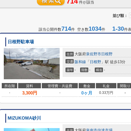
714
件が該当
並び順：
714
1034
1-30
該当公開件数
件 空き数
件
件
日根野駐車場
大阪府
泉佐野市
日根野
住所
交通
阪和線
「
日根野
」駅 徒歩13分
-
-
-
築年
階数
構造
所在階
賃料
管理費・共益費
敷金
礼金
間取り
3,300
円
0ヶ月
-
-
0.33万円
-
MIZUKOMA砂川
大阪府
泉南市
信達市場
住所