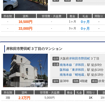
所在階
賃料
管理費・共益費
敷金
礼金
間取り
16,500
円
0ヶ月
-
-
1ヶ月
-
33,000
円
0ヶ月
-
-
3ヶ月
-
岸和田市野田町３丁目のマンション
大阪府
岸和田市
野田町
３丁目
住所
交通
南海本線
「
岸和田
」駅 徒歩9分
阪和線
「
東岸和田
」駅 徒歩14分
南海本線
「
蛸地蔵
」駅 徒歩18分
築38年
4階建
鉄骨
築年
階数
構造
所在階
賃料
管理費・共益費
敷金
礼金
間取り
2.3
万円
3階
5,000円
1K
19