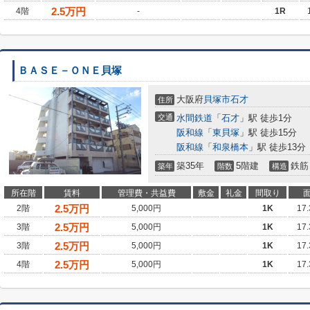
2.5
万円
4階
-
1R
ＢＡＳＥ－ＯＮＥ貝塚
大阪府
貝塚市
石才
住所
交通
水間鉄道
「
石才
」駅 徒歩1分
阪和線
「
東貝塚
」駅 徒歩15分
阪和線
「
和泉橋本
」駅 徒歩13分
築35年
5階建
鉄筋
築年
階数
構造
所在階
賃料
管理費・共益費
敷金
礼金
間取り
2.5
万円
2階
5,000円
1K
17
2.5
万円
3階
5,000円
1K
17
2.5
万円
3階
5,000円
1K
17
2.5
万円
4階
5,000円
1K
17