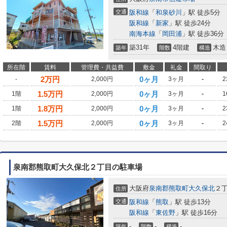
交通
阪和線
「
和泉砂川
」駅 徒歩5分
阪和線
「
新家
」駅 徒歩24分
南海本線
「
岡田浦
」駅 徒歩36分
築31年
4階建
木造
築年
階数
構造
所在階
賃料
管理費・共益費
敷金
礼金
間取り
2
万円
0ヶ月
-
2,000円
3ヶ月
-
2
1.5
万円
0ヶ月
1階
2,000円
3ヶ月
-
1
1.8
万円
0ヶ月
1階
2,000円
3ヶ月
-
2
1.5
万円
0ヶ月
2階
2,000円
3ヶ月
-
2
泉南郡熊取町大久保北２丁目の駐車場
大阪府
泉南郡熊取町
大久保北
２
住所
交通
阪和線
「
熊取
」駅 徒歩13分
阪和線
「
東佐野
」駅 徒歩16分
-
-
-
築年
階数
構造