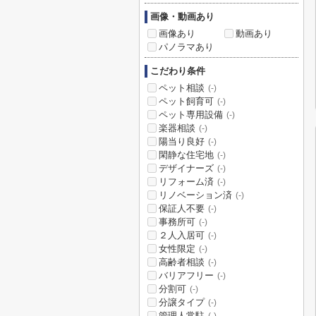
画像・動画あり
画像あり
動画あり
パノラマあり
こだわり条件
ペット相談
(-)
ペット飼育可
(-)
ペット専用設備
(-)
楽器相談
(-)
陽当り良好
(-)
閑静な住宅地
(-)
デザイナーズ
(-)
リフォーム済
(-)
リノベーション済
(-)
保証人不要
(-)
事務所可
(-)
２人入居可
(-)
女性限定
(-)
高齢者相談
(-)
バリアフリー
(-)
分割可
(-)
分譲タイプ
(-)
管理人常駐