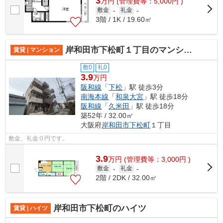
3
万
円
(管理費等：5,000円 )
敷金
-
礼金
-
3階 / 1K / 19.60㎡
岸和田市下松町１丁目のマンション
賃貸 | マンション
敷0
礼0
3.9
万円
阪和線
「
下松
」駅 徒歩3分
南海本線
「
和泉大宮
」駅 徒歩18分
阪和線
「
久米田
」駅 徒歩18分
築52年 / 32.00㎡
大阪府
岸和田市
下松町
１丁目
敷金、礼金０円です。
3.9
万
円
(管理費等：3,000円 )
敷金
-
礼金
-
2階 / 2DK / 32.00㎡
岸和田市下松町のハイツ
賃貸 | ハイツ