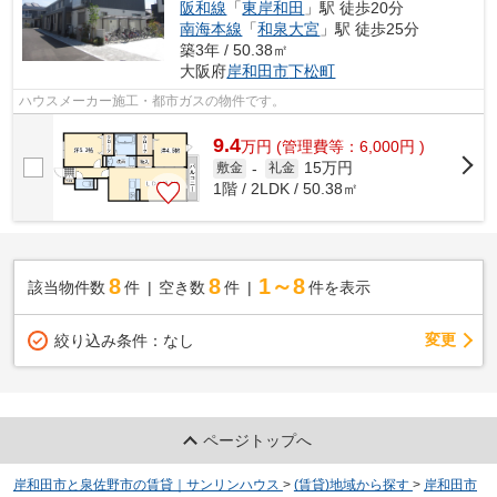
阪和線
「
東岸和田
」駅 徒歩20分
南海本線
「
和泉大宮
」駅 徒歩25分
築3年 / 50.38㎡
大阪府
岸和田市
下松町
ハウスメーカー施工・都市ガスの物件です。
9.4
万
円
(管理費等：6,000円 )
15万円
敷金
-
礼金
1階 / 2LDK / 50.38㎡
8
8
1～8
該当物件数
件
空き数
件
件を表示
変更
絞り込み条件：
なし
ページトップへ
岸和田市と泉佐野市の賃貸｜サンリンハウス
>
(賃貸)地域から探す
>
岸和田市