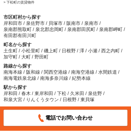
>
下松町の賃貸物件
市区町村から探す
岸和田市
/
泉佐野市
/
貝塚市
/
阪南市
/
泉南市
/
泉南郡熊取町
/
泉北郡忠岡町
/
泉南郡田尻町
/
泉南郡岬町
/
有田郡有田川町
町名から探す
土生町
/
小松里町
/
磯上町
/
日根野
/
澤
/
小瀬
/
西之内町
/
加守町
/
大町
/
野田町
路線から探す
南海本線
/
阪和線
/
関西空港線
/
南海空港線
/
水間鉄道
/
南海電鉄泉北線
/
南海多奈川線
/
紀勢本線
駅から探す
岸和田
/
春木
/
東岸和田
/
下松
/
久米田
/
泉佐野
/
和泉大宮
/
りんくうタウン
/
日根野
/
東貝塚
電話でお問い合わせ