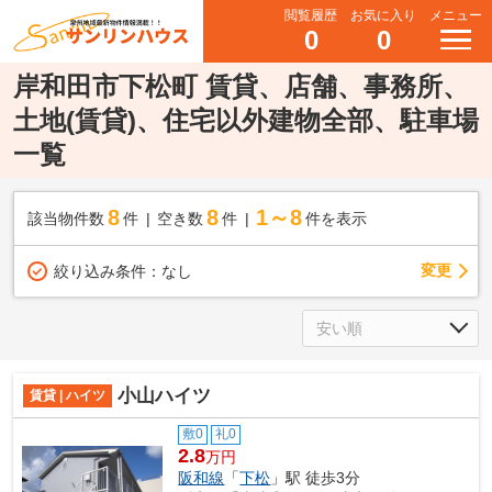
閲覧履歴
お気に入り
メニュー
0
0
岸和田市下松町 賃貸、店舗、事務所、
土地(賃貸)、住宅以外建物全部、駐車場
一覧
8
8
1～8
該当物件数
件
空き数
件
件を表示
変更
絞り込み条件：
なし
小山ハイツ
賃貸 | ハイツ
敷0
礼0
2.8
万円
阪和線
「
下松
」駅 徒歩3分