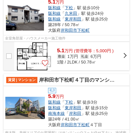
5.1
万円
阪和線
「
下松
」駅 徒歩10分
阪和線
「
久米田
」駅 徒歩24分
阪和線
「
東岸和田
」駅 徒歩25分
築28年 / 50.78㎡
大阪府
岸和田市
下松町
全室角部屋・ハウスメーカー施工物件
5.1
万
円
(管理費等：5,000円 )
1万円
6万円
敷金
礼金
1階 / 2LDK / 50.78㎡
岸和田市下松町４丁目のマンション
賃貸 | マンション
礼0
5.9
万円
阪和線
「
下松
」駅 徒歩3分
阪和線
「
東岸和田
」駅 徒歩15分
南海本線
「
岸和田
」駅 徒歩25分
築24年 / 41.00㎡
大阪府
岸和田市
下松町
４丁目
南大阪、泉州エリアのお部屋探しはサンリンハウスへお任せ下さい。地域密