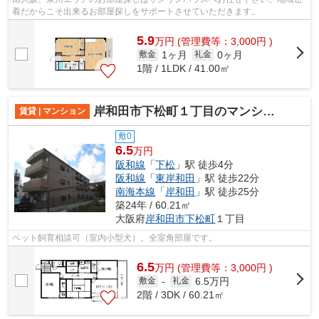
着だからこそ出来るお部屋探しをサポートさせていただきます。
5.9
万
円
(管理費等：3,000円 )
1ヶ月
0ヶ月
敷金
礼金
1階 / 1LDK / 41.00㎡
岸和田市下松町１丁目のマンション
賃貸 | マンション
敷0
6.5
万円
阪和線
「
下松
」駅 徒歩4分
阪和線
「
東岸和田
」駅 徒歩22分
南海本線
「
岸和田
」駅 徒歩25分
築24年 / 60.21㎡
大阪府
岸和田市
下松町
１丁目
ペット飼育相談可（室内小型犬）。全室角部屋です。
6.5
万
円
(管理費等：3,000円 )
6.5万円
敷金
-
礼金
2階 / 3DK / 60.21㎡