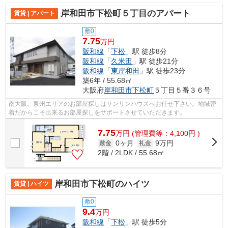
岸和田市下松町５丁目のアパート
賃貸 | アパート
敷0
7.75
万円
阪和線
「
下松
」駅 徒歩8分
阪和線
「
久米田
」駅 徒歩21分
阪和線
「
東岸和田
」駅 徒歩23分
築6年 / 55.68㎡
大阪府
岸和田市
下松町
５丁目５番３６号
南大阪、泉州エリアのお部屋探しはサンリンハウスへお任せ下さい。地域密
着だからこそ出来るお部屋探しをサポートさせていただきます。
7.75
万
円
(管理費等：4,100円 )
0ヶ月
9万円
敷金
礼金
2階 / 2LDK / 55.68㎡
岸和田市下松町のハイツ
賃貸 | ハイツ
敷0
9.4
万円
阪和線
「
下松
」駅 徒歩5分