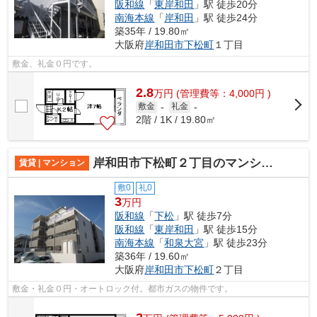
阪和線
「
東岸和田
」駅 徒歩20分
南海本線
「
岸和田
」駅 徒歩24分
築35年 / 19.80㎡
大阪府
岸和田市
下松町
１丁目
敷金、礼金０円です。
2.8
万
円
(管理費等：4,000円 )
敷金
-
礼金
-
2階 / 1K / 19.80㎡
岸和田市下松町２丁目のマンション
賃貸 | マンション
敷0
礼0
3
万円
阪和線
「
下松
」駅 徒歩7分
阪和線
「
東岸和田
」駅 徒歩15分
南海本線
「
和泉大宮
」駅 徒歩23分
築36年 / 19.60㎡
大阪府
岸和田市
下松町
２丁目
敷金・礼金０円・オートロック付。都市ガスの物件です。