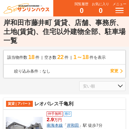
閲覧履歴
お気に入り
メニュー
0
0
岸和田市藤井町 賃貸、店舗、事務所、
土地(賃貸)、住宅以外建物全部、駐車場
一覧
18
22
1～18
該当物件数
件
空き数
件
件を表示
変更
絞り込み条件：
なし
レオパレス千亀利
賃貸 | アパート
仲手無料
敷0
2.9
万円
南海本線
「
岸和田
」駅 徒歩7分