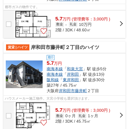
都市ガスの物件です。
5.7
万
円
(管理費等：3,000円 )
10万円
敷金
-
礼金
2階 / 3DK / 48.60㎡
岸和田市藤井町２丁目のハイツ
賃貸 | ハイツ
敷0
5.7
万円
南海本線
「
和泉大宮
」駅 徒歩5分
南海本線
「
岸和田
」駅 徒歩13分
阪和線
「
東岸和田
」駅 徒歩30分
築27年 / 45.75㎡
大阪府
岸和田市
藤井町
２丁目
ハウスメーカー施工物件。大宮小学校も選択頂けます。
5.7
万
円
(管理費等：3,000円 )
0ヶ月
1ヶ月
敷金
礼金
2階 / 3DK / 45.75㎡