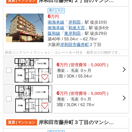
岸和田市藤井町２丁目のマンション
賃貸 | マンション
敷0
礼0
6
万円
南海本線
「
岸和田
」駅 徒歩10分
南海本線
「
和泉大宮
」駅 徒歩6分
阪和線
「
東岸和田
」駅 徒歩29分
築40年 / 55.04㎡～62.78㎡
大阪府
岸和田市
藤井町
２丁目
鉄筋コンクリートマンション・エレベーター付き・都市ガスの物件です。
6
万
円
(管理費等：5,000円 )
0ヶ月
敷金
-
礼金
1階 / 3DK / 55.04㎡
6
万
円
(管理費等：5,000円 )
0ヶ月
敷金
-
礼金
3階 / 3LDK / 62.78㎡
岸和田市藤井町３丁目のマンション
賃貸 | マンション