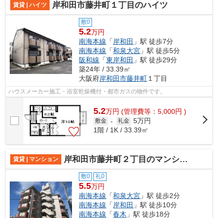
岸和田市藤井町１丁目のハイツ
賃貸 | ハイツ
敷0
5.2
万円
南海本線
「
岸和田
」駅 徒歩7分
南海本線
「
和泉大宮
」駅 徒歩5分
阪和線
「
東岸和田
」駅 徒歩29分
築24年 / 33.39㎡
大阪府
岸和田市
藤井町
１丁目
ハウスメーカー施工・浴室乾燥機付・都市ガスの物件です。
5.2
万
円
(管理費等：5,000円 )
5万円
敷金
-
礼金
1階 / 1K / 33.39㎡
岸和田市藤井町２丁目のマンション
賃貸 | マンション
敷0
礼0
5.5
万円
南海本線
「
和泉大宮
」駅 徒歩2分
南海本線
「
岸和田
」駅 徒歩10分
南海本線
「
春木
」駅 徒歩18分