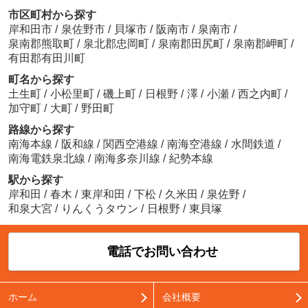
市区町村から探す
岸和田市
/
泉佐野市
/
貝塚市
/
阪南市
/
泉南市
/
泉南郡熊取町
/
泉北郡忠岡町
/
泉南郡田尻町
/
泉南郡岬町
/
有田郡有田川町
町名から探す
土生町
/
小松里町
/
磯上町
/
日根野
/
澤
/
小瀬
/
西之内町
/
加守町
/
大町
/
野田町
路線から探す
南海本線
/
阪和線
/
関西空港線
/
南海空港線
/
水間鉄道
/
南海電鉄泉北線
/
南海多奈川線
/
紀勢本線
駅から探す
岸和田
/
春木
/
東岸和田
/
下松
/
久米田
/
泉佐野
/
和泉大宮
/
りんくうタウン
/
日根野
/
東貝塚
電話でお問い合わせ
ホーム
会社概要