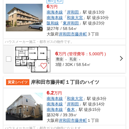
敷0
礼0
6
万円
南海本線
「
岸和田
」駅 徒歩13分
南海本線
「
和泉大宮
」駅 徒歩10分
阪和線
「
東岸和田
」駅 徒歩23分
築27年 / 58.54㎡
大阪府
岸和田市
藤井町
３丁目
ハウスメーカー施工・都市ガスの物件です。
6
万
円
(管理費等：5,000円 )
敷金
-
礼金
-
3階 / 3DK / 58.54㎡
岸和田市藤井町１丁目のハイツ
賃貸 | ハイツ
6.2
万円
南海本線
「
和泉大宮
」駅 徒歩3分
南海本線
「
岸和田
」駅 徒歩14分
南海本線
「
春木
」駅 徒歩15分
築32年 / 39.39㎡
大阪府
岸和田市
藤井町
１丁目
ハウスメーカー施工・都市ガスの物件になります。