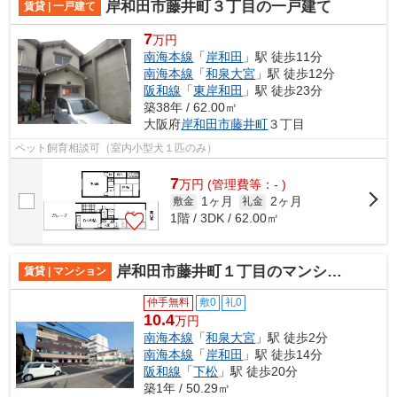
岸和田市藤井町３丁目の一戸建て
賃貸 | 一戸建て
7
万円
南海本線
「
岸和田
」駅 徒歩11分
南海本線
「
和泉大宮
」駅 徒歩12分
阪和線
「
東岸和田
」駅 徒歩23分
築38年 / 62.00㎡
大阪府
岸和田市
藤井町
３丁目
ペット飼育相談可（室内小型犬１匹のみ）
7
万
円
(管理費等：- )
1ヶ月
2ヶ月
敷金
礼金
1階 / 3DK / 62.00㎡
岸和田市藤井町１丁目のマンション
賃貸 | マンション
仲手無料
敷0
礼0
10.4
万円
南海本線
「
和泉大宮
」駅 徒歩2分
南海本線
「
岸和田
」駅 徒歩14分
阪和線
「
下松
」駅 徒歩20分
築1年 / 50.29㎡