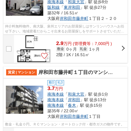
南海本線
「
和泉大宮
」駅 徒歩8分
阪和線
「
東岸和田
」駅 徒歩27分
築32年 / 16.51㎡
大阪府
岸和田市
藤井町
１丁目２－２０
仲介料無料物件。南大阪、泉州エリアのお部屋探しはサンリンハウスへお任
せ下さい。地域密着だからこそ出来るお部屋探しをサポートさせていただき
ます。
2.9
万
円
(管理費等：7,000円 )
0ヶ月
1ヶ月
敷金
礼金
2階 / 1K / 16.51㎡
岸和田市藤井町１丁目のマンション
賃貸 | マンション
敷0
礼0
3.7
万円
南海本線
「
和泉大宮
」駅 徒歩1分
南海本線
「
岸和田
」駅 徒歩13分
南海本線
「
春木
」駅 徒歩15分
築35年 / 22.00㎡
大阪府
岸和田市
藤井町
１丁目
敷金・礼金０円。ＲＣマンション・オートロック付・都市ガスの物件です。