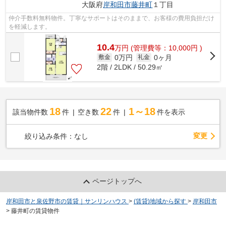
大阪府
岸和田市
藤井町
１丁目
仲介手数料無料物件。丁寧なサポートはそのままで、お客様の費用負担だけ
を軽減します。
10.4
万
円
(管理費等：10,000円 )
0万円
0ヶ月
敷金
礼金
2階 / 2LDK / 50.29㎡
18
22
1～18
該当物件数
件
空き数
件
件を表示
変更
絞り込み条件：
なし
ページトップへ
岸和田市と泉佐野市の賃貸｜サンリンハウス
>
(賃貸)地域から探す
>
岸和田市
>
藤井町の賃貸物件