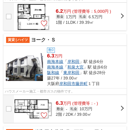
6.2
万
円
(管理費等：5,000円 )
1万円
6.5万円
敷金
礼金
1階 / 1LDK / 39.39㎡
ヨーク・Ｓ
賃貸 | ハイツ
敷0
6.3
万円
南海本線
「
岸和田
」駅 徒歩6分
南海本線
「
和泉大宮
」駅 徒歩6分
阪和線
「
東岸和田
」駅 徒歩28分
築27年 / 39.00㎡
大阪府
岸和田市
藤井町
１丁目
ハウスメーカー施工・都市ガスの物件です。
6.3
万
円
(管理費等：- )
10万円
敷金
-
礼金
2階 / 2DK / 39.00㎡