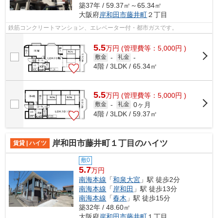
築37年 / 59.37㎡～65.34㎡
大阪府
岸和田市
藤井町
２丁目
鉄筋コンクリートマンション、エレベーター付・都市ガスです。
5.5
万
円
(管理費等：5,000円 )
敷金
-
礼金
-
4階 / 3LDK / 65.34㎡
5.5
万
円
(管理費等：5,000円 )
0ヶ月
敷金
-
礼金
4階 / 3LDK / 59.37㎡
岸和田市藤井町１丁目のハイツ
賃貸 | ハイツ
敷0
5.7
万円
南海本線
「
和泉大宮
」駅 徒歩2分
南海本線
「
岸和田
」駅 徒歩13分
南海本線
「
春木
」駅 徒歩15分
築32年 / 48.60㎡
大阪府
岸和田市
藤井町
１丁目