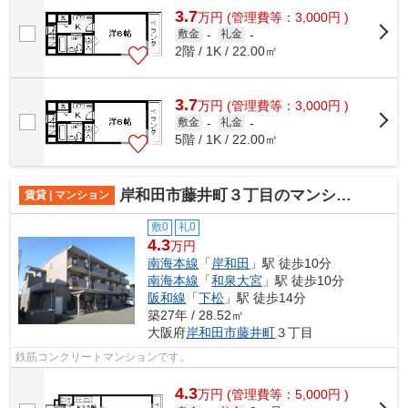
3.7
万
円
(管理費等：3,000円 )
敷金
-
礼金
-
2階 / 1K / 22.00㎡
3.7
万
円
(管理費等：3,000円 )
敷金
-
礼金
-
5階 / 1K / 22.00㎡
岸和田市藤井町３丁目のマンション
賃貸 | マンション
敷0
礼0
4.3
万円
南海本線
「
岸和田
」駅 徒歩10分
南海本線
「
和泉大宮
」駅 徒歩10分
阪和線
「
下松
」駅 徒歩14分
築27年 / 28.52㎡
大阪府
岸和田市
藤井町
３丁目
鉄筋コンクリートマンションです。
4.3
万
円
(管理費等：5,000円 )