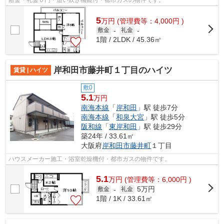
5
万
円
(管理費等：4,000円 )
敷金
-
礼金
-
1階 / 2LDK / 45.36㎡
岸和田市藤井町１丁目のハイツ
賃貸 | ハイツ
敷0
5.1
万円
南海本線
「
岸和田
」駅 徒歩7分
南海本線
「
和泉大宮
」駅 徒歩5分
阪和線
「
東岸和田
」駅 徒歩29分
築24年 / 33.61㎡
大阪府
岸和田市
藤井町
１丁目
ハウスメーカー施工・浴室乾燥機付・都市ガスの物件です。
5.1
万
円
(管理費等：6,000円 )
5万円
敷金
-
礼金
1階 / 1K / 33.61㎡