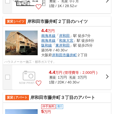
0ヶ月
敷金
-
礼金
1階 / 1K / 28.52㎡
岸和田市藤井町２丁目のハイツ
賃貸 | ハイツ
4.4
万円
南海本線
「
岸和田
」駅 徒歩7分
南海本線
「
和泉大宮
」駅 徒歩8分
阪和線
「
東岸和田
」駅 徒歩25分
築35年 / 40.30㎡
大阪府
岸和田市
藤井町
２丁目
ハウスメーカー施工・都市ガスです。
4.4
万
円
(管理費等：2,000円 )
1万円
3万円
敷金
礼金
1階 / 2DK / 40.30㎡
岸和田市藤井町３丁目のアパート
賃貸 | アパート
仲手無料
敷0
5
万円