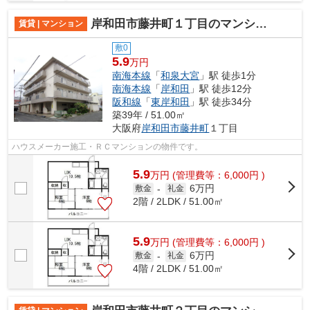
岸和田市藤井町１丁目のマンション
賃貸 | マンション
敷0
5.9
万円
南海本線
「
和泉大宮
」駅 徒歩1分
南海本線
「
岸和田
」駅 徒歩12分
阪和線
「
東岸和田
」駅 徒歩34分
築39年 / 51.00㎡
大阪府
岸和田市
藤井町
１丁目
ハウスメーカー施工・ＲＣマンションの物件です。
5.9
万
円
(管理費等：6,000円 )
6万円
敷金
-
礼金
2階 / 2LDK / 51.00㎡
5.9
万
円
(管理費等：6,000円 )
6万円
敷金
-
礼金
4階 / 2LDK / 51.00㎡