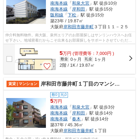
南海本線
「
和泉大宮
」駅 徒歩10分
南海本線
「
岸和田
」駅 徒歩15分
阪和線
「
下松
」駅 徒歩15分
築23年 / 19.87㎡
大阪府
岸和田市
藤井町
３丁目１１－２５
仲介料無料物件。南大阪、泉州エリアのお部屋探しはサンリンハウスへお任
せ下さい。地域密着だからこそ出来るお部屋探しをサポートさせていただき
ます。
5
万
円
(管理費等：7,000円 )
0ヶ月
1ヶ月
敷金
礼金
2階 / 1K / 19.87㎡
岸和田市藤井町１丁目のマンション
賃貸 | マンション
敷0
礼0
5
万円
南海本線
「
和泉大宮
」駅 徒歩3分
南海本線
「
岸和田
」駅 徒歩14分
南海本線
「
春木
」駅 徒歩14分
築37年 / 45.36㎡
大阪府
岸和田市
藤井町
１丁目
敷金・礼金０円・追い炊き機能付・都市ガスの物件です。