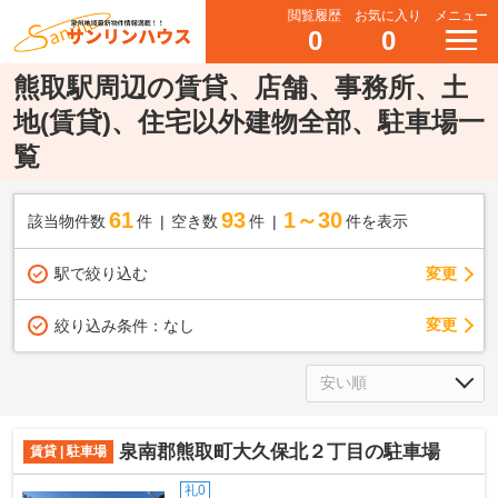
閲覧履歴
お気に入り
メニュー
0
0
熊取駅周辺の賃貸、店舗、事務所、土
地(賃貸)、住宅以外建物全部、駐車場一
覧
61
93
1～30
該当物件数
件
空き数
件
件を表示
駅で絞り込む
変更
変更
絞り込み条件：
なし
泉南郡熊取町大久保北２丁目の駐車場
賃貸 | 駐車場
礼0