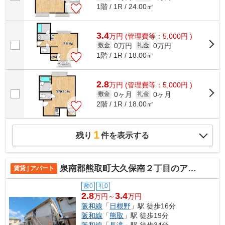
1階 / 1R / 24.00㎡
3.4
万
円
(管理費等：5,000円 )
0万円
0万円
敷金
礼金
1階 / 1R / 18.00㎡
2.8
万
円
(管理費等：5,000円 )
0ヶ月
0ヶ月
敷金
礼金
2階 / 1R / 18.00㎡
1
残り
件を表示する
泉南郡熊取町大久保南２丁目のアパート
賃貸 | アパート
敷0
礼0
2.8
3.4
万円～
万円
阪和線
「
日根野
」駅 徒歩16分
阪和線
「
熊取
」駅 徒歩19分
阪和線
「
長滝
」駅 徒歩34分