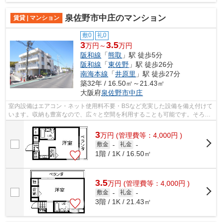
泉佐野市中庄のマンション
賃貸 | マンション
敷0
礼0
3
3.5
万円～
万円
阪和線
「
熊取
」駅 徒歩5分
阪和線
「
東佐野
」駅 徒歩26分
南海本線
「
井原里
」駅 徒歩27分
築32年 / 16.50㎡～21.43㎡
大阪府
泉佐野市
中庄
室内設備はエアコン・ネット使用料不要・BSなど充実した設備を備え付けて
います。収納も豊富なので、広々と空間を利用することも可能です。そろそ
ろ引っ越しをしたいとお考えの方、サ...
3
万
円
(管理費等：4,000円 )
敷金
-
礼金
-
1階 / 1K / 16.50㎡
3.5
万
円
(管理費等：4,000円 )
敷金
-
礼金
-
3階 / 1K / 21.43㎡