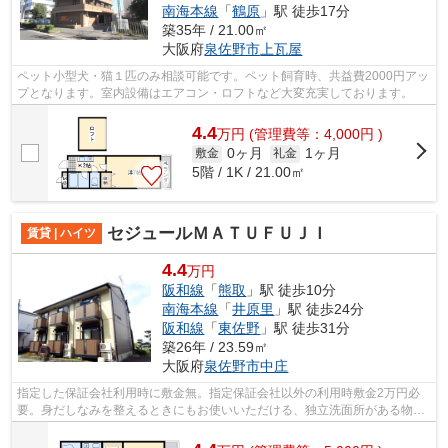
南海本線
「
鶴原
」駅 徒歩17分
築35年 / 21.00㎡
大阪府
泉佐野市
上瓦屋
ペット小型犬・猫１匹のみ相談可能です。ペット飼育時、共益費2000円アッ
プとなります。室内設備はエアコン・ロフトなど大変充実しております。
4.4
万
円
(管理費等：4,000円 )
0ヶ月
1ヶ月
敷金
礼金
5階 / 1K / 21.00㎡
セジュールＭＡＴＵＦＵＪＩ
賃貸 | ハイツ
4.4
万円
阪和線
「
熊取
」駅 徒歩10分
南海本線
「
井原里
」駅 徒歩24分
阪和線
「
東佐野
」駅 徒歩31分
築26年 / 23.59㎡
大阪府
泉佐野市
中庄
指定した保証会社利用時に敷金無。指定保証会社以外の利用時敷金2万円必
要。身だしなみを整えるときにもお使いいただける、独立洗面所がある物件
です。