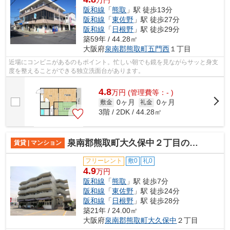
阪和線
「
熊取
」駅 徒歩13分
阪和線
「
東佐野
」駅 徒歩27分
阪和線
「
日根野
」駅 徒歩29分
築59年 / 44.28㎡
大阪府
泉南郡熊取町
五門西
１丁目
近場にコンビニがあるのもポイント。忙しい朝でも鏡を見ながらサッと身支
度を整えることができる独立洗面台があります。
4.8
万
円
(管理費等：- )
0ヶ月
0ヶ月
敷金
礼金
3階 / 2DK / 44.28㎡
泉南郡熊取町大久保中２丁目のマンション
賃貸 | マンション
フリーレント
敷0
礼0
4.9
万円
阪和線
「
熊取
」駅 徒歩7分
阪和線
「
東佐野
」駅 徒歩24分
阪和線
「
日根野
」駅 徒歩28分
築21年 / 24.00㎡
大阪府
泉南郡熊取町
大久保中
２丁目