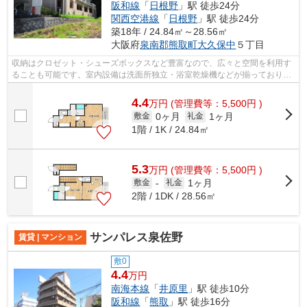
阪和線
「
日根野
」駅 徒歩24分
関西空港線
「
日根野
」駅 徒歩24分
築18年 / 24.84㎡～28.56㎡
大阪府
泉南郡熊取町
大久保中
５丁目
収納はクロゼット・シューズボックスなど豊富なので、広々と空間を利用す
ることも可能です。室内設備は洗面所独立・浴室乾燥機などが揃っており、
とても充実しています。駅から徒歩7分...
4.4
万
円
(管理費等：5,500円 )
0ヶ月
1ヶ月
敷金
礼金
1階 / 1K / 24.84㎡
5.3
万
円
(管理費等：5,500円 )
1ヶ月
敷金
-
礼金
2階 / 1DK / 28.56㎡
サンパレス泉佐野
賃貸 | マンション
敷0
4.4
万円
南海本線
「
井原里
」駅 徒歩10分
阪和線
「
熊取
」駅 徒歩16分