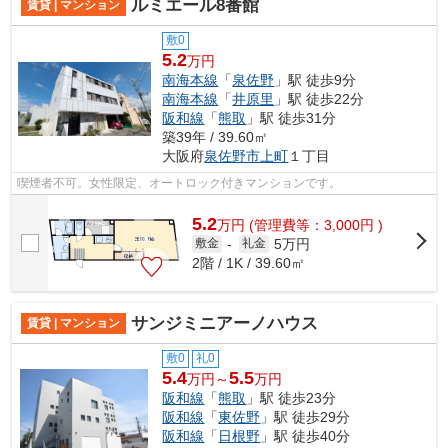
ルミエール8番館
賃貸 | マンション
敷0
5.2
万円
南海本線
「
泉佐野
」駅 徒歩9分
南海本線
「
井原里
」駅 徒歩22分
阪和線
「
熊取
」駅 徒歩31分
築39年 / 39.60㎡
大阪府
泉佐野市
上町
１丁目
喫煙者不可。女性限定、オートロック付きマンションです。
5.2
万
円
(管理費等：3,000円 )
5万円
敷金
-
礼金
2階 / 1K / 39.60㎡
サンジミニアーノハウス
賃貸 | マンション
敷0
礼0
5.4
5.5
万円～
万円
阪和線
「
熊取
」駅 徒歩23分
阪和線
「
東佐野
」駅 徒歩29分
阪和線
「
日根野
」駅 徒歩40分