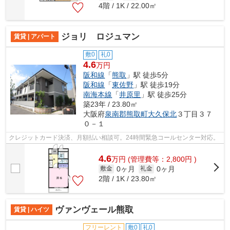
4階 / 1K / 22.00㎡
ジョリ ロジュマン
賃貸 | アパート
敷0
礼0
4.6
万円
阪和線
「
熊取
」駅 徒歩5分
阪和線
「
東佐野
」駅 徒歩19分
南海本線
「
井原里
」駅 徒歩25分
築23年 / 23.80㎡
大阪府
泉南郡熊取町
大久保北
３丁目３７
０－１
クレジットカード決済、月額払い相談可。24時間緊急コールセンター対応。
4.6
万
円
(管理費等：2,800円 )
0ヶ月
0ヶ月
敷金
礼金
2階 / 1K / 23.80㎡
ヴァンヴェール熊取
賃貸 | ハイツ
フリーレント
敷0
礼0