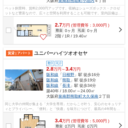
大阪府
泉南郡熊取町
小垣内
４丁目
ペット飼育時、賃料2,000円アップです。収納はシューズボックス・クロゼ
ットなど豊富なので、広々と空間を利用することも可能です。室内設備はエ
アコン・フローリングなど充実した設備...
2.7
万
円
(管理費等：3,000円 )
0ヶ月
0ヶ月
敷金
礼金
2階 / 1R / 19.40㎡
ユニバーハイツオオセヤ
賃貸 | アパート
敷0
礼0
2.8
3.4
万円～
万円
阪和線
「
日根野
」駅 徒歩16分
阪和線
「
熊取
」駅 徒歩19分
阪和線
「
長滝
」駅 徒歩34分
築40年 / 18.00㎡～24.00㎡
大阪府
泉南郡熊取町
大久保南
２丁目
同じ大学の仲間が集まる「大学生専用」だからこそ叶う、安心のセキュリテ
ィとプライバシー。「便利」と「快適」を味方につけて、最高の4年間をこ
こからスタートさせませんか？暮らしの...
3.4
万
円
(管理費等：5,000円 )
0万円
0万円
敷金
礼金