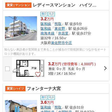
レディースマンション ハイツ西本
賃貸 | マンション
敷0
礼0
3.2
万円
阪和線
「
熊取
」駅 徒歩5分
阪和線
「
東佐野
」駅 徒歩26分
南海本線
「
井原里
」駅 徒歩27分
築32年 / 16.50㎡
大阪府
泉佐野市
中庄
知らない来訪者が玄関前まで来ることが減るので防犯対策につながるオート
ロック機能があります。
3.2
万
円
(管理費等：4,000円 )
0ヶ月
0ヶ月
敷金
礼金
3階 / 1K / 16.50㎡
フォンターナ大宮
賃貸 | ハイツ
敷0
礼0
3.6
万円
阪和線
「
熊取
」駅 徒歩31分