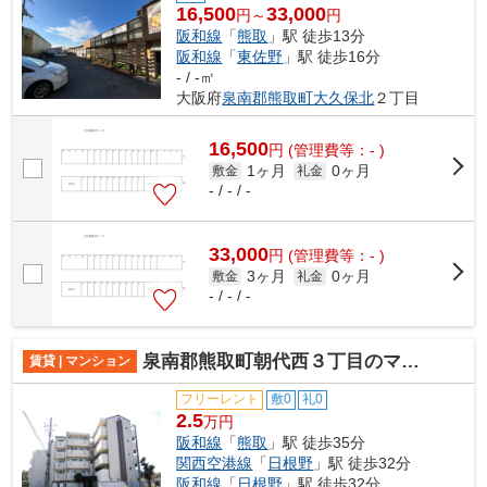
16,500
33,000
円～
円
阪和線
「
熊取
」駅 徒歩13分
阪和線
「
東佐野
」駅 徒歩16分
- / -㎡
大阪府
泉南郡熊取町
大久保北
２丁目
16,500
円
(管理費等：- )
1ヶ月
0ヶ月
敷金
礼金
- / - / -
33,000
円
(管理費等：- )
3ヶ月
0ヶ月
敷金
礼金
- / - / -
泉南郡熊取町朝代西３丁目のマンション
賃貸 | マンション
フリーレント
敷0
礼0
2.5
万円
阪和線
「
熊取
」駅 徒歩35分
関西空港線
「
日根野
」駅 徒歩32分
阪和線
「
日根野
」駅 徒歩32分