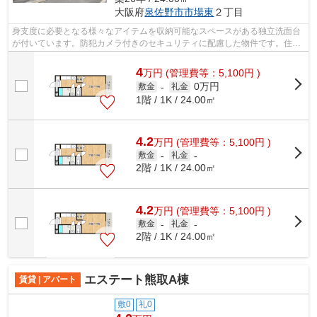
大阪府
泉佐野市
市場東
２丁目
身支度に必要となる様々なアイテムを収納可能なスペースがある独立洗面台
が付いています。防犯カメラ付きのセキュリティに配慮した物件です。住ま
い探しはサンリンハウス 泉佐野店で...
4
万
円
(管理費等：5,100円 )
0万円
敷金
-
礼金
1階 / 1K / 24.00㎡
4.2
万
円
(管理費等：5,100円 )
敷金
-
礼金
-
2階 / 1K / 24.00㎡
4.2
万
円
(管理費等：5,100円 )
敷金
-
礼金
-
2階 / 1K / 24.00㎡
エステート熊取A棟
賃貸 | アパート
敷0
礼0