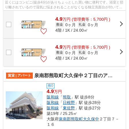
近くにはコンビニ(徒歩4分)がありちょっとした買い物に便利です。浴室と切
り離されているので湿気に悩まされることがなくなる独立洗面台が付いてい
ます。駅から徒歩7分の位置にある物...
4.9
万
円
(管理費等：5,700円 )
0ヶ月
0ヶ月
敷金
礼金
4階 / 1K / 24.00㎡
4.9
万
円
(管理費等：5,700円 )
0ヶ月
0ヶ月
敷金
礼金
4階 / 1K / 24.00㎡
泉南郡熊取町大久保中２丁目のアパート
賃貸 | アパート
敷0
4.9
万円
阪和線
「
熊取
」駅 徒歩8分
阪和線
「
日根野
」駅 徒歩28分
阪和線
「
東佐野
」駅 徒歩27分
築19年 / 25.25㎡
大阪府
泉南郡熊取町
大久保中
２丁目７－
１６