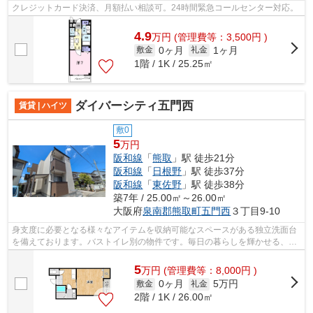
クレジットカード決済、月額払い相談可。24時間緊急コールセンター対応。
4.9
万
円
(管理費等：3,500円 )
0ヶ月
1ヶ月
敷金
礼金
1階 / 1K / 25.25㎡
ダイバーシティ五門西
賃貸 | ハイツ
敷0
5
万円
阪和線
「
熊取
」駅 徒歩21分
阪和線
「
日根野
」駅 徒歩37分
阪和線
「
東佐野
」駅 徒歩38分
築7年 / 25.00㎡～26.00㎡
大阪府
泉南郡熊取町
五門西
３丁目9-10
身支度に必要となる様々なアイテムを収納可能なスペースがある独立洗面台
を備えております。バストイレ別の物件です。毎日の暮らしを輝かせる、素
敵なお部屋を探しませんか。
5
万
円
(管理費等：8,000円 )
0ヶ月
5万円
敷金
礼金
2階 / 1K / 26.00㎡