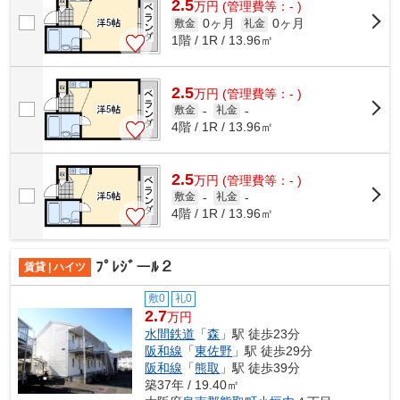
2.5
万
円
(管理費等：- )
0ヶ月
0ヶ月
敷金
礼金
1階 / 1R / 13.96㎡
2.5
万
円
(管理費等：- )
敷金
-
礼金
-
4階 / 1R / 13.96㎡
2.5
万
円
(管理費等：- )
敷金
-
礼金
-
4階 / 1R / 13.96㎡
ﾌﾟﾚｼﾞーﾙ２
賃貸 | ハイツ
敷0
礼0
2.7
万円
水間鉄道
「
森
」駅 徒歩23分
阪和線
「
東佐野
」駅 徒歩29分
阪和線
「
熊取
」駅 徒歩39分
築37年 / 19.40㎡