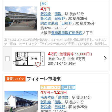
敷0
4
万円
阪和線
「
熊取
」駅 徒歩32分
阪和線
「
日根野
」駅 徒歩35分
関西空港線
「
日根野
」駅 徒歩35分
築32年 / 24.96㎡
大阪府
泉南郡熊取町
朝代西
３丁目
近くにはコンビニ(徒歩4分)がありちょっとした買い物に便利です。セキュリ
ティ面は、オートロック・TVインターホンなど充実しているので、防犯対策
もばっちりです。
4
万
円
(管理費等：5,000円 )
0ヶ月
5万円
敷金
礼金
2階 / 1K / 24.96㎡
フィオーレ市場東
賃貸 | ハイツ
フリーレント
敷0
礼0
4
4.2
万円～
万円
南海本線
「
泉佐野
」駅 徒歩14分
阪和線
「
熊取
」駅 徒歩25分
阪和線
「
日根野
」駅 徒歩25分
築26年 / 24.00㎡