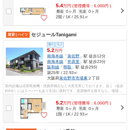
5.4
万
円
(管理費等：6,000円 )
0ヶ月
0ヶ月
敷金
礼金
2階 / 1K / 25.91㎡
セジュールTanigami
賃貸 | ハイツ
敷0
礼0
5.2
万円
南海本線
「
泉佐野
」駅 徒歩12分
南海本線
「
井原里
」駅 徒歩23分
阪和線
「
熊取
」駅 徒歩29分
築25年 / 22.93㎡
大阪府
泉佐野市
市場東
２丁目
室内設備は浴室乾燥機・洗面所独立など大変充実しております。近く（徒歩
約4分）にはスーパーもあり生活に便利です。賃貸物件を探すなら、地域に
密着した当社にお任せ下さい。
5.2
万
円
(管理費等：6,000円 )
0ヶ月
0ヶ月
敷金
礼金
1階 / 1K / 22.93㎡