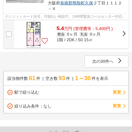
大阪府
泉南郡熊取町
久保
２丁目１１１２
－４
クレジットカード決済、月額払い相談可。24時間緊急コールセンター対応。
5.4
万
円
(管理費等：5,400円 )
0ヶ月
0ヶ月
敷金
礼金
1階 / 2DK / 50.15㎡
次の30件へ
61
93
1～30
該当物件数
件
空き数
件
件を表示
駅で絞り込む
変更
変更
絞り込み条件：
なし