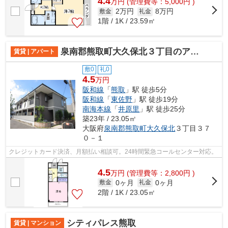
4.4
万
円
(管理費等：5,000円 )
2万円
8万円
敷金
礼金
1階 / 1K / 23.59㎡
泉南郡熊取町大久保北３丁目のアパート
賃貸 | アパート
敷0
礼0
4.5
万円
阪和線
「
熊取
」駅 徒歩5分
阪和線
「
東佐野
」駅 徒歩19分
南海本線
「
井原里
」駅 徒歩25分
築23年 / 23.05㎡
大阪府
泉南郡熊取町
大久保北
３丁目３７
０－１
クレジットカード決済、月額払い相談可。24時間緊急コールセンター対応。
4.5
万
円
(管理費等：2,800円 )
0ヶ月
0ヶ月
敷金
礼金
2階 / 1K / 23.05㎡
シティパレス熊取
賃貸 | マンション