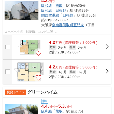
4.2
万円
阪和線
「
熊取
」駅 徒歩20分
阪和線
「
日根野
」駅 徒歩38分
関西空港線
「
日根野
」駅 徒歩38分
築40年 / 42.00㎡
大阪府
泉南郡熊取町
五門東
３丁目
スーパー松源、郵便局、コンビニ近し。
4.2
万
円
(管理費等：3,000円 )
0ヶ月
0ヶ月
敷金
礼金
2階 / 2DK / 42.00㎡
4.2
万
円
(管理費等：3,000円 )
0ヶ月
0ヶ月
敷金
礼金
2階 / 2DK / 42.00㎡
グリーンハイム
賃貸 | ハイツ
敷0
4.4
5.3
万円～
万円
阪和線
「
熊取
」駅 徒歩7分