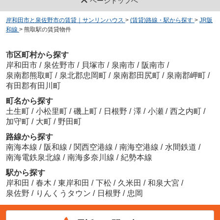
ページトップへ
岸和田市と泉佐野市の賃貸｜サンリンハウス
>
(賃貸)路線・駅から探す
>
JR阪
和線
>
熊取駅の賃貸物件
市区町村から探す
岸和田市
/
泉佐野市
/
貝塚市
/
泉南市
/
阪南市
/
泉南郡熊取町
/
泉北郡忠岡町
/
泉南郡田尻町
/
泉南郡岬町
/
有田郡有田川町
町名から探す
土生町
/
小松里町
/
磯上町
/
日根野
/
澤
/
小瀬
/
西之内町
/
加守町
/
大町
/
野田町
路線から探す
南海本線
/
阪和線
/
関西空港線
/
南海空港線
/
水間鉄道
/
南海電鉄泉北線
/
南海多奈川線
/
紀勢本線
駅から探す
岸和田
/
春木
/
東岸和田
/
下松
/
久米田
/
和泉大宮
/
泉佐野
/
りんくうタウン
/
日根野
/
忠岡