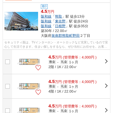
敷0
4.5
万円
阪和線
「
熊取
」駅 徒歩13分
阪和線
「
東佐野
」駅 徒歩24分
阪和線
「
日根野
」駅 徒歩35分
築30年 / 22.00㎡
大阪府
泉南郡熊取町
野田
２丁目
セキュリティ面は、TVインターホン・オートロックなど充実しているので安
心して生活できます。住まい探しをするなら、ぜひ当社にお任せを。お客様
が満足していただけるよう、しっかり...
4.5
万
円
(管理費等：4,000円 )
1ヶ月
敷金
-
礼金
2階 / 1K / 22.00㎡
4.5
万
円
(管理費等：4,000円 )
1ヶ月
敷金
-
礼金
4階 / 1K / 22.00㎡
4.5
万
円
(管理費等：4,000円 )
1ヶ月
敷金
-
礼金