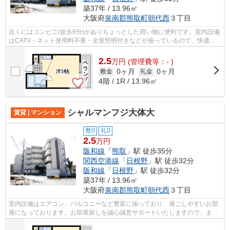
築37年 / 13.96㎡
大阪府
泉南郡熊取町
朝代西
３丁目
近くにはコンビニ(徒歩6分)がありちょっとした買い物に便利です。室内設備
はCATV・ネット使用料不要・全室照明付きなどが揃っているので、快適に
過ごしやすいお部屋になります。
2.5
万
円
(管理費等：- )
0ヶ月
0ヶ月
敷金
礼金
4階 / 1R / 13.96㎡
シャルマンフジ大体大
賃貸 | マンション
敷0
礼0
2.5
万円
阪和線
「
熊取
」駅 徒歩35分
関西空港線
「
日根野
」駅 徒歩32分
阪和線
「
日根野
」駅 徒歩32分
築37年 / 13.96㎡
大阪府
泉南郡熊取町
朝代西
３丁目
室内設備はエアコン、バルコニーなど豊富に揃っており、過ごしやすいお部
屋になっております。お部屋探しを誠心誠意サポートいたしますので、まず
はお気軽にお問い合わせ下さい。