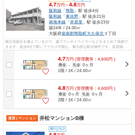
4.7
4.8
万円～
万円
阪和線
「
熊取
」駅 徒歩4分
阪和線
「
東佐野
」駅 徒歩21分
南海本線
「
井原里
」駅 徒歩23分
築24年 / 24.00㎡
大阪府
泉南郡熊取町
大久保北
３丁目
独立洗面台を備えているので、歯ブラシやドライヤーなどをまとめて収納で
きます。徒歩4分で駅にアクセス可能な、魅力的な駅近物件です。賃貸物件
をお探しの方は、ぜひ当社にお任せ下さ...
4.7
万
円
(管理費等：4,600円 )
0ヶ月
敷金
-
礼金
1階 / 1K / 24.00㎡
4.8
万
円
(管理費等：4,600円 )
0ヶ月
0ヶ月
敷金
礼金
2階 / 1K / 24.00㎡
井松マンションB棟
賃貸 | マンション
敷0
礼0
4.8
万円