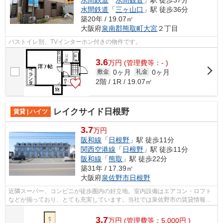
水間鉄道
「
水間観音
」駅 徒歩37分
水間鉄道
「
三ヶ山口
」駅 徒歩36分
築20年 / 19.07㎡
大阪府
泉南郡熊取町
大宮
２丁目
バストイレ別、TVインターホン付きの物件です。
3.6
万
円
(管理費等：- )
0ヶ月
0ヶ月
敷金
礼金
2階 / 1R / 19.07㎡
レイクサイド日根野
賃貸 | ハイツ
3.7
万円
阪和線
「
日根野
」駅 徒歩11分
関西空港線
「
日根野
」駅 徒歩11分
阪和線
「
熊取
」駅 徒歩22分
築31年 / 17.39㎡
大阪府
泉佐野市
日根野
近隣スーパー、コンビニが徒歩圏内の好立地。室内設備はエアコン・ロフト
などが揃っており、とても充実しています。当社では泉佐野市の賃貸情報を
扱っております。住まい探しはお任せ...
3.7
万
円
(管理費等：5,000円 )