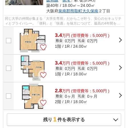
築40年 / 18.00㎡～24.00㎡
大阪府
泉南郡熊取町
大久保南
２丁目
同じ大学の仲間が集まる「大学生専用」だからこそ叶う、安心のセキュリテ
ィとプライバシー。「便利」と「快適」を味方につけて、最高の4年間をこ
こからスタートさせませんか？暮らしの...
3.4
万
円
(管理費等：5,000円 )
0万円
0万円
敷金
礼金
1階 / 1R / 24.00㎡
3.4
万
円
(管理費等：5,000円 )
0万円
0万円
敷金
礼金
1階 / 1R / 18.00㎡
2.8
万
円
(管理費等：5,000円 )
0ヶ月
0ヶ月
敷金
礼金
2階 / 1R / 18.00㎡
1
残り
件を表示する