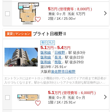
5
万
円
(管理費等：8,000円 )
0ヶ月
5万円
敷金
礼金
2階 / 1K / 25.00㎡
ブライト日根野Ⅱ
賃貸 | マンション
敷0
礼0
5.1
5.4
万円～
万円
阪和線
「
日根野
」駅 徒歩3分
阪和線
「
長滝
」駅 徒歩22分
阪和線
「
熊取
」駅 徒歩29分
築19年 / 25.91㎡
大阪府
泉佐野市
日根野
エントランスにはオートロック機能が付いているのでドアの前まで来訪者が
入りづらくなります。駅から徒歩3分というアクセス良好な駅近物件はいか
がですか。ご要望や不明な点がございま...
5.1
万
円
(管理費等：6,000円 )
0ヶ月
0ヶ月
敷金
礼金
1階 / 1K / 25.91㎡