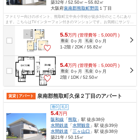
築32年 / 52.50㎡～55.82㎡
大阪府
泉南郡熊取町
野田
１丁目
ファミリー向けのポイント、熊取町立中央小学校が徒歩3分のところにあり
ます。こちらはTVインターフォン付きのマンションです。お気軽にサンリン
ハウス 泉佐野店へお問い合わせくださ...
5.5
万
円
(管理費等：5,000円 )
0ヶ月
0ヶ月
敷金
礼金
1-2階 / 2DK / 55.82㎡
5.4
万
円
(管理費等：5,000円 )
0ヶ月
0ヶ月
敷金
礼金
2階 / 1DK / 52.50㎡
泉南郡熊取町久保２丁目のアパート
賃貸 | アパート
敷0
礼0
5.4
万円
阪和線
「
熊取
」駅 徒歩38分
水間鉄道
「
水間観音
」駅 徒歩39分
水間鉄道
「
三ヶ山口
」駅 徒歩38分
築21年 / 50.15㎡