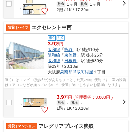
1ヶ月
1ヶ月
敷金
礼金
2階 / 1K / 17.39㎡
エクセレント中西
賃貸 | ハイツ
敷0
礼0
3.9
万円
阪和線
「
熊取
」駅 徒歩10分
阪和線
「
東佐野
」駅 徒歩25分
阪和線
「
日根野
」駅 徒歩30分
築29年 / 23.18㎡
大阪府
泉南郡熊取町
紺屋
１丁目
近くにはコンビニ(徒歩5分)がありちょっとした買い物に便利です。室内設備
はエアコンなどが揃っているので、快適に過ごしやすいお部屋になります。
サンリンハウス 泉佐野店で、住まい...
3.9
万
円
(管理費等：3,000円 )
敷金
-
礼金
-
1階 / 1K / 23.18㎡
アレグリアプレイス熊取
賃貸 | マンション