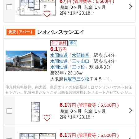
6
万
円
(管理費等：5,500円 )
0ヶ月
1ヶ月
敷金
礼金
2階 / 1K / 23.18㎡
レオパレスサンエイ
賃貸 | アパート
仲手無料
敷0
6.1
万円
水間鉄道
「
水間観音
」駅 徒歩4分
水間鉄道
「
三ヶ山口
」駅 徒歩4分
水間鉄道
「
三ツ松
」駅 徒歩9分
築23年 / 23.18㎡
大阪府
貝塚市
三ツ松
７４５－１
仲介料無料物件。南大阪、泉州エリアのお部屋探しはサンリンハウスへお任
せ下さい。地域密着だからこそ出来るお部屋探しをサポートさせていただき
ます。
6.1
万
円
(管理費等：5,500円 )
0ヶ月
1ヶ月
敷金
礼金
2階 / 1K / 23.18㎡
6.1
万
円
(管理費等：5,500円 )