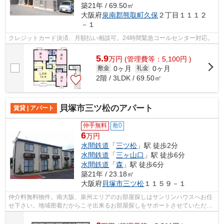
築21年 / 69.50㎡
大阪府
泉南郡熊取町
久保
２丁目１１１２
－１
クレジットカード決済、月額払い相談可。24時間緊急コールセンター対応。
5.9
万
円
(管理費等：5,100円 )
0ヶ月
0ヶ月
敷金
礼金
2階 / 3LDK / 69.50㎡
貝塚市三ツ松のアパート
賃貸 | アパート
仲手無料
敷0
6
万円
水間鉄道
「
三ツ松
」駅 徒歩2分
水間鉄道
「
三ヶ山口
」駅 徒歩6分
水間鉄道
「
森
」駅 徒歩6分
築21年 / 23.18㎡
大阪府
貝塚市
三ツ松
１１５９－１
仲介料無料物件。南大阪、泉州エリアのお部屋探しはサンリンハウスへお任
せ下さい。地域密着だからこそ出来るお部屋探しをサポートさせていただき
ます。