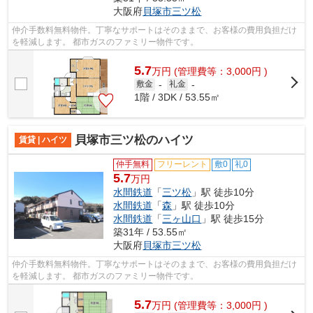
大阪府
貝塚市
三ツ松
仲介手数料無料物件。丁寧なサポートはそのままで、お客様の費用負担だけ
を軽減します。 都市ガスのファミリー物件です。
5.7
万
円
(管理費等：3,000円 )
敷金
-
礼金
-
1階 / 3DK / 53.55㎡
貝塚市三ツ松のハイツ
賃貸 | ハイツ
仲手無料
フリーレント
敷0
礼0
5.7
万円
水間鉄道
「
三ツ松
」駅 徒歩10分
水間鉄道
「
森
」駅 徒歩10分
水間鉄道
「
三ヶ山口
」駅 徒歩15分
築31年 / 53.55㎡
大阪府
貝塚市
三ツ松
仲介手数料無料物件。丁寧なサポートはそのままで、お客様の費用負担だけ
を軽減します。 都市ガスのファミリー物件です。
5.7
万
円
(管理費等：3,000円 )