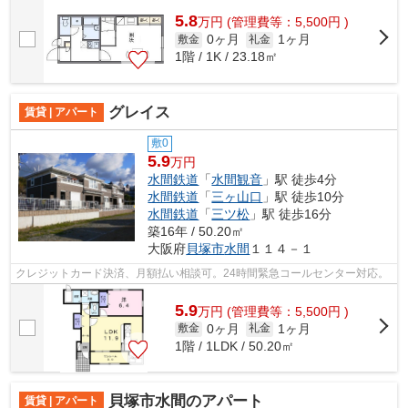
5.8
万
円
(管理費等：5,500円 )
0ヶ月
1ヶ月
敷金
礼金
1階 / 1K / 23.18㎡
グレイス
賃貸 | アパート
敷0
5.9
万円
水間鉄道
「
水間観音
」駅 徒歩4分
水間鉄道
「
三ヶ山口
」駅 徒歩10分
水間鉄道
「
三ツ松
」駅 徒歩16分
築16年 / 50.20㎡
大阪府
貝塚市
水間
１１４－１
クレジットカード決済、月額払い相談可。24時間緊急コールセンター対応。
5.9
万
円
(管理費等：5,500円 )
0ヶ月
1ヶ月
敷金
礼金
1階 / 1LDK / 50.20㎡
貝塚市水間のアパート
賃貸 | アパート