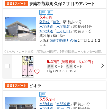
泉南郡熊取町久保２丁目のアパート
賃貸 | アパート
敷0
礼0
5.4
万円
阪和線
「
熊取
」駅 徒歩38分
水間鉄道
「
水間観音
」駅 徒歩39分
水間鉄道
「
三ヶ山口
」駅 徒歩38分
築21年 / 50.15㎡
大阪府
泉南郡熊取町
久保
２丁目１１１２
－４
クレジットカード決済、月額払い相談可。24時間緊急コールセンター対応。
5.4
万
円
(管理費等：5,400円 )
0ヶ月
0ヶ月
敷金
礼金
1階 / 2DK / 50.15㎡
ビオラ
賃貸 | アパート
敷0
5.55
万円
水間鉄道
「
水間観音
」駅 徒歩3分
水間鉄道
「
三ヶ山口
」駅 徒歩9分