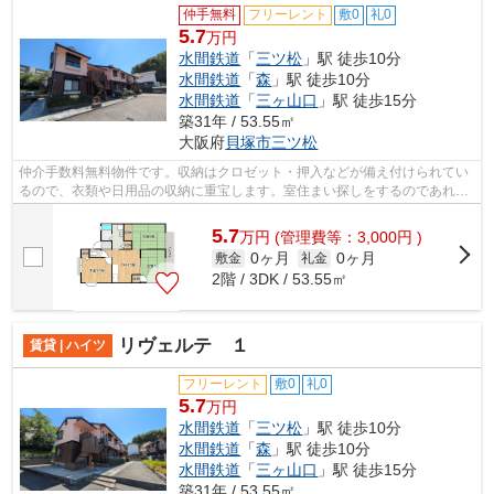
仲手無料
フリーレント
敷0
礼0
5.7
万円
水間鉄道
「
三ツ松
」駅 徒歩10分
水間鉄道
「
森
」駅 徒歩10分
水間鉄道
「
三ヶ山口
」駅 徒歩15分
築31年 / 53.55㎡
大阪府
貝塚市
三ツ松
仲介手数料無料物件です。収納はクロゼット・押入などが備え付けられてい
るので、衣類や日用品の収納に重宝します。室住まい探しをするのであれ
ば、当社をご活用ください。
5.7
万
円
(管理費等：3,000円 )
0ヶ月
0ヶ月
敷金
礼金
2階 / 3DK / 53.55㎡
リヴェルテ １
賃貸 | ハイツ
フリーレント
敷0
礼0
5.7
万円
水間鉄道
「
三ツ松
」駅 徒歩10分
水間鉄道
「
森
」駅 徒歩10分
水間鉄道
「
三ヶ山口
」駅 徒歩15分
築31年 / 53.55㎡