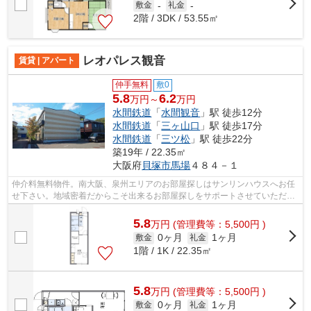
敷金
-
礼金
-
2階 / 3DK / 53.55㎡
レオパレス観音
賃貸 | アパート
仲手無料
敷0
5.8
6.2
万円～
万円
水間鉄道
「
水間観音
」駅 徒歩12分
水間鉄道
「
三ヶ山口
」駅 徒歩17分
水間鉄道
「
三ツ松
」駅 徒歩22分
築19年 / 22.35㎡
大阪府
貝塚市
馬場
４８４－１
仲介料無料物件。南大阪、泉州エリアのお部屋探しはサンリンハウスへお任
せ下さい。地域密着だからこそ出来るお部屋探しをサポートさせていただき
ます。
5.8
万
円
(管理費等：5,500円 )
0ヶ月
1ヶ月
敷金
礼金
1階 / 1K / 22.35㎡
5.8
万
円
(管理費等：5,500円 )
0ヶ月
1ヶ月
敷金
礼金