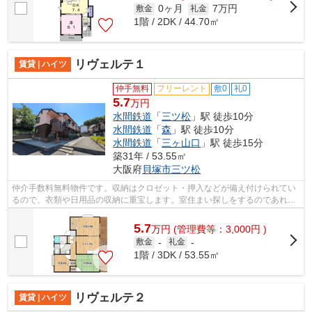
0ヶ月
7万円
敷金
礼金
1階 / 2DK / 44.70㎡
リヴェルテ１
賃貸 | ハイツ
仲手無料
フリーレント
敷0
礼0
5.7
万円
水間鉄道
「
三ツ松
」駅 徒歩10分
水間鉄道
「
森
」駅 徒歩10分
水間鉄道
「
三ヶ山口
」駅 徒歩15分
築31年 / 53.55㎡
大阪府
貝塚市
三ツ松
仲介手数料無料物件です。収納はクロゼット・押入などが備え付けられてい
るので、衣類や日用品の収納に重宝します。室住まい探しをするのであれ
ば、当社をご活用ください。
5.7
万
円
(管理費等：3,000円 )
敷金
-
礼金
-
1階 / 3DK / 53.55㎡
リヴェルテ２
賃貸 | ハイツ