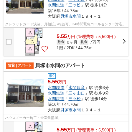
水間鉄道
「
三ツ松
」駅 徒歩14分
築16年 / 44.75㎡
大阪府
貝塚市
水間
１９４－１
クレジットカード決済、月額払い相談可。24時間緊急コールセンター対応。
5.55
万
円
(管理費等：5,500円 )
0ヶ月
7万円
敷金
礼金
1階 / 2DK / 44.75㎡
貝塚市水間のアパート
賃貸 | アパート
敷0
5.55
万円
水間鉄道
「
水間観音
」駅 徒歩3分
水間鉄道
「
三ヶ山口
」駅 徒歩9分
水間鉄道
「
三ツ松
」駅 徒歩14分
築16年 / 44.70㎡
大阪府
貝塚市
水間
１９４－１
ハウスメーカー施工・全室角部屋。
5.55
万
円
(管理費等：5,500円 )