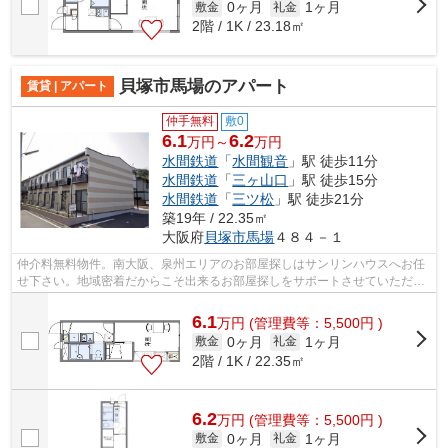
0ヶ月
1ヶ月
敷金
礼金
2階 / 1K / 23.18㎡
貝塚市馬場のアパート
賃貸 | アパート
仲手無料
敷0
6.1
6.2
万円～
万円
水間鉄道
「
水間観音
」駅 徒歩11分
水間鉄道
「
三ヶ山口
」駅 徒歩15分
水間鉄道
「
三ツ松
」駅 徒歩21分
築19年 / 22.35㎡
大阪府
貝塚市
馬場
４８４－１
仲介料無料物件。南大阪、泉州エリアのお部屋探しはサンリンハウスへお任
せ下さい。地域密着だからこそ出来るお部屋探しをサポートさせていただき
ます。
6.1
万
円
(管理費等：5,500円 )
0ヶ月
1ヶ月
敷金
礼金
2階 / 1K / 22.35㎡
6.2
万
円
(管理費等：5,500円 )
0ヶ月
1ヶ月
敷金
礼金