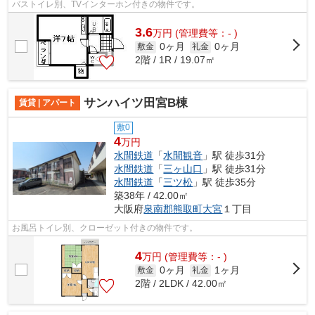
バストイレ別、TVインターホン付きの物件です。
3.6
万
円
(管理費等：- )
0ヶ月
0ヶ月
敷金
礼金
2階 / 1R / 19.07㎡
サンハイツ田宮B棟
賃貸 | アパート
敷0
4
万円
水間鉄道
「
水間観音
」駅 徒歩31分
水間鉄道
「
三ヶ山口
」駅 徒歩31分
水間鉄道
「
三ツ松
」駅 徒歩35分
築38年 / 42.00㎡
大阪府
泉南郡熊取町
大宮
１丁目
お風呂トイレ別、クローゼット付きの物件です。
4
万
円
(管理費等：- )
0ヶ月
1ヶ月
敷金
礼金
2階 / 2LDK / 42.00㎡