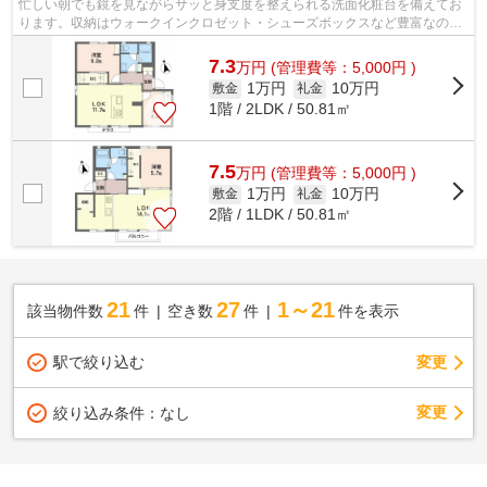
忙しい朝でも鏡を見ながらサッと身支度を整えられる洗面化粧台を備えてお
ります。収納はウォークインクロゼット・シューズボックスなど豊富なの
で、衣類や履き物の整理がしやすく便利...
7.3
万
円
(管理費等：5,000円 )
1万円
10万円
敷金
礼金
1階 / 2LDK / 50.81㎡
7.5
万
円
(管理費等：5,000円 )
1万円
10万円
敷金
礼金
2階 / 1LDK / 50.81㎡
21
27
1～21
該当物件数
件
空き数
件
件を表示
駅で絞り込む
変更
変更
絞り込み条件：
なし