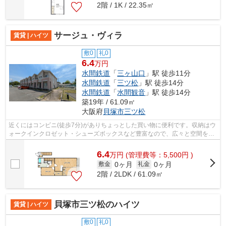
2階 / 1K / 22.35㎡
サージュ・ヴィラ
賃貸 | ハイツ
敷0
礼0
6.4
万円
水間鉄道
「
三ヶ山口
」駅 徒歩11分
水間鉄道
「
三ツ松
」駅 徒歩14分
水間鉄道
「
水間観音
」駅 徒歩14分
築19年 / 61.09㎡
大阪府
貝塚市
三ツ松
近くにはコンビニ(徒歩7分)がありちょっとした買い物に便利です。収納はウ
ォークインクロゼット・シューズボックスなど豊富なので、広々と空間を利
用することも可能です。より詳しい情...
6.4
万
円
(管理費等：5,500円 )
0ヶ月
0ヶ月
敷金
礼金
2階 / 2LDK / 61.09㎡
貝塚市三ツ松のハイツ
賃貸 | ハイツ
敷0
礼0