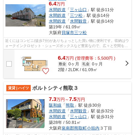
6.4
万円
水間鉄道
「
三ヶ山口
」駅 徒歩11分
水間鉄道
「
三ツ松
」駅 徒歩14分
水間鉄道
「
水間観音
」駅 徒歩14分
築19年 / 61.09㎡
大阪府
貝塚市
三ツ松
近くにはコンビニ(徒歩7分)がありちょっとした買い物に便利です。収納はウ
ォークインクロゼット・シューズボックスなど豊富なので、広々と空間を利
用することも可能です。
6.4
万
円
(管理費等：5,500円 )
0ヶ月
0ヶ月
敷金
礼金
2階 / 2LDK / 61.09㎡
ボルトシティ熊取３
賃貸 | ハイツ
7.3
7.5
万円～
万円
阪和線
「
熊取
」駅 徒歩30分
水間鉄道
「
水間観音
」駅 徒歩32分
水間鉄道
「
三ヶ山口
」駅 徒歩31分
築28年 / 50.81㎡
大阪府
泉南郡熊取町
小垣内
３丁目