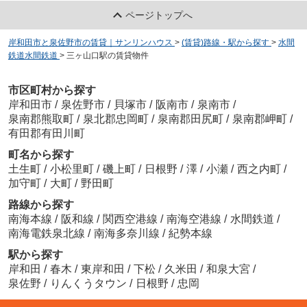
ページトップへ
岸和田市と泉佐野市の賃貸｜サンリンハウス
>
(賃貸)路線・駅から探す
>
水間
鉄道水間鉄道
>
三ヶ山口駅の賃貸物件
市区町村から探す
岸和田市
/
泉佐野市
/
貝塚市
/
阪南市
/
泉南市
/
泉南郡熊取町
/
泉北郡忠岡町
/
泉南郡田尻町
/
泉南郡岬町
/
有田郡有田川町
町名から探す
土生町
/
小松里町
/
磯上町
/
日根野
/
澤
/
小瀬
/
西之内町
/
加守町
/
大町
/
野田町
路線から探す
南海本線
/
阪和線
/
関西空港線
/
南海空港線
/
水間鉄道
/
南海電鉄泉北線
/
南海多奈川線
/
紀勢本線
駅から探す
岸和田
/
春木
/
東岸和田
/
下松
/
久米田
/
和泉大宮
/
泉佐野
/
りんくうタウン
/
日根野
/
忠岡