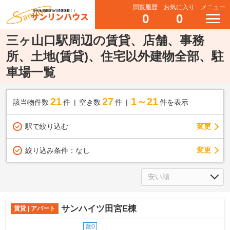
閲覧履歴
お気に入り
メニュー
0
0
三ヶ山口駅周辺の賃貸、店舗、事務
所、土地(賃貸)、住宅以外建物全部、駐
車場一覧
21
27
1～21
該当物件数
件
空き数
件
件を表示
駅で絞り込む
変更
変更
絞り込み条件：
なし
サンハイツ田宮E棟
賃貸 | アパート
敷0