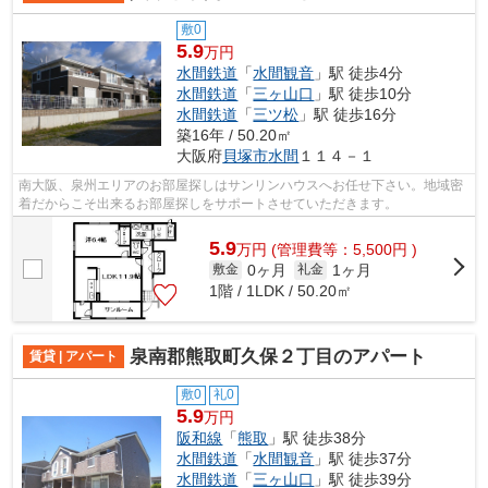
敷0
5.9
万円
水間鉄道
「
水間観音
」駅 徒歩4分
水間鉄道
「
三ヶ山口
」駅 徒歩10分
水間鉄道
「
三ツ松
」駅 徒歩16分
築16年 / 50.20㎡
大阪府
貝塚市
水間
１１４－１
南大阪、泉州エリアのお部屋探しはサンリンハウスへお任せ下さい。地域密
着だからこそ出来るお部屋探しをサポートさせていただきます。
5.9
万
円
(管理費等：5,500円 )
0ヶ月
1ヶ月
敷金
礼金
1階 / 1LDK / 50.20㎡
泉南郡熊取町久保２丁目のアパート
賃貸 | アパート
敷0
礼0
5.9
万円
阪和線
「
熊取
」駅 徒歩38分
水間鉄道
「
水間観音
」駅 徒歩37分
水間鉄道
「
三ヶ山口
」駅 徒歩39分