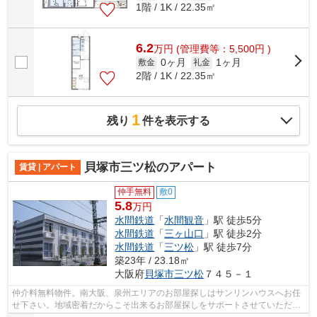
1階 / 1K / 22.35㎡
6.2
万
円
(管理費等：5,500円 )
0ヶ月
1ヶ月
敷金
礼金
2階 / 1K / 22.35㎡
1
残り
件を表示する
貝塚市三ツ松のアパート
賃貸 | アパート
仲手無料
敷0
5.8
万円
水間鉄道
「
水間観音
」駅 徒歩5分
水間鉄道
「
三ヶ山口
」駅 徒歩2分
水間鉄道
「
三ツ松
」駅 徒歩7分
築23年 / 23.18㎡
大阪府
貝塚市
三ツ松
７４５－１
仲介料無料物件。南大阪、泉州エリアのお部屋探しはサンリンハウスへお任
せ下さい。地域密着だからこそ出来るお部屋探しをサポートさせていただき
ます。