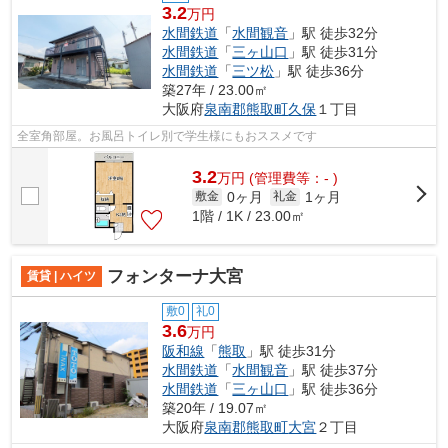
3.2
万円
水間鉄道
「
水間観音
」駅 徒歩32分
水間鉄道
「
三ヶ山口
」駅 徒歩31分
水間鉄道
「
三ツ松
」駅 徒歩36分
築27年 / 23.00㎡
大阪府
泉南郡熊取町
久保
１丁目
全室角部屋。お風呂トイレ別で学生様にもおススメです
3.2
万
円
(管理費等：- )
0ヶ月
1ヶ月
敷金
礼金
1階 / 1K / 23.00㎡
フォンターナ大宮
賃貸 | ハイツ
敷0
礼0
3.6
万円
阪和線
「
熊取
」駅 徒歩31分
水間鉄道
「
水間観音
」駅 徒歩37分
水間鉄道
「
三ヶ山口
」駅 徒歩36分
築20年 / 19.07㎡
大阪府
泉南郡熊取町
大宮
２丁目