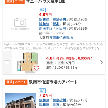
サニーハウス泉南1棟
賃貸 | ハイツ
敷0
4.8
万円
阪和線
「
和泉砂川
」駅 徒歩20分
阪和線
「
新家
」駅 徒歩24分
南海本線
「
岡田浦
」駅 徒歩25分
築32年 / 66.83㎡
大阪府
泉南市
信達市場
徒歩19分の場所に泉南市立信達小学校があります。独立洗面台が付いている
ので床が水で濡れたり鏡が曇ったりしにくく、清潔な状態を保ちやすくなっ
ております。
4.8
万
円
(管理費等：8,000円 )
5万円
敷金
-
礼金
2階 / 2LDK / 66.83㎡
泉南市信達市場のアパート
賃貸 | アパート
敷0
7.2
万円
阪和線
「
和泉砂川
」駅 徒歩12分
阪和線
「
新家
」駅 徒歩29分