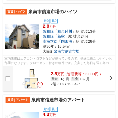
泉南市信達市場のハイツ
賃貸 | ハイツ
敷0
礼0
2.8
万円
阪和線
「
和泉砂川
」駅 徒歩13分
阪和線
「
新家
」駅 徒歩24分
南海本線
「
岡田浦
」駅 徒歩28分
築30年 / 15.54㎡
大阪府
泉南市
信達市場
室内設備はエアコン・ロフトなどが揃っているので、快適に過ごしやすいお
部屋になります。クローゼット付きの物件です。充実した毎日を送る為の第
一歩がお部屋探しです。泉南市や阪和...
2.8
万
円
(管理費等：3,000円 )
0ヶ月
0ヶ月
敷金
礼金
2階 / 1K / 15.54㎡
泉南市信達市場のアパート
賃貸 | アパート
敷0
礼0
4.3
万円