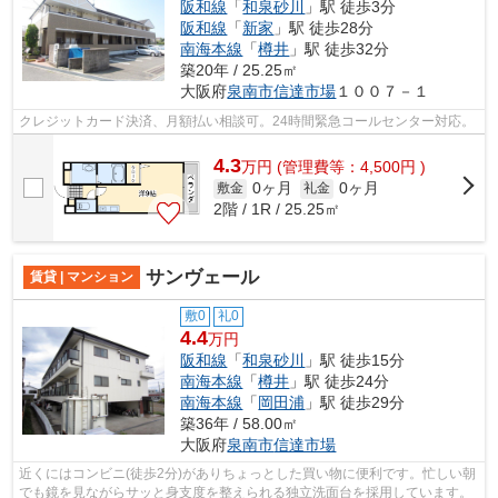
阪和線
「
和泉砂川
」駅 徒歩3分
阪和線
「
新家
」駅 徒歩28分
南海本線
「
樽井
」駅 徒歩32分
築20年 / 25.25㎡
大阪府
泉南市
信達市場
１００７－１
クレジットカード決済、月額払い相談可。24時間緊急コールセンター対応。
4.3
万
円
(管理費等：4,500円 )
0ヶ月
0ヶ月
敷金
礼金
2階 / 1R / 25.25㎡
サンヴェール
賃貸 | マンション
敷0
礼0
4.4
万円
阪和線
「
和泉砂川
」駅 徒歩15分
南海本線
「
樽井
」駅 徒歩24分
南海本線
「
岡田浦
」駅 徒歩29分
築36年 / 58.00㎡
大阪府
泉南市
信達市場
近くにはコンビニ(徒歩2分)がありちょっとした買い物に便利です。忙しい朝
でも鏡を見ながらサッと身支度を整えられる独立洗面台を採用しています。