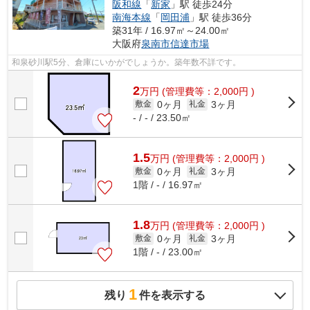
阪和線
「
新家
」駅 徒歩24分
南海本線
「
岡田浦
」駅 徒歩36分
築31年 / 16.97㎡～24.00㎡
大阪府
泉南市
信達市場
和泉砂川駅5分、倉庫にいかがでしょうか。築年数不詳です。
2
万
円
(管理費等：2,000円 )
0ヶ月
3ヶ月
敷金
礼金
- / - / 23.50㎡
1.5
万
円
(管理費等：2,000円 )
0ヶ月
3ヶ月
敷金
礼金
1階 / - / 16.97㎡
1.8
万
円
(管理費等：2,000円 )
0ヶ月
3ヶ月
敷金
礼金
1階 / - / 23.00㎡
1
残り
件を表示する