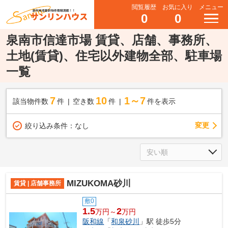
閲覧履歴
お気に入り
メニュー
0
0
泉南市信達市場 賃貸、店舗、事務所、
土地(賃貸)、住宅以外建物全部、駐車場
一覧
7
10
1～7
該当物件数
件
空き数
件
件を表示
変更
絞り込み条件：
なし
MIZUKOMA砂川
賃貸 | 店舗事務所
敷0
1.5
2
万円～
万円
阪和線
「
和泉砂川
」駅 徒歩5分