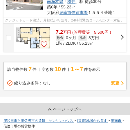
南海本線
「
樽井
」駅 徒歩30分
築6年 / 55.23㎡
大阪府
泉南市
信達市場
１５５４番地１
クレジットカード決済、月額払い相談可。24時間緊急コールセンター対応。
7.2
万
円
(管理費等：5,500円 )
0ヶ月
8万円
敷金
礼金
1階 / 2LDK / 55.23㎡
7
10
1～7
該当物件数
件
空き数
件
件を表示
変更
絞り込み条件：
なし
ページトップへ
岸和田市と泉佐野市の賃貸｜サンリンハウス
>
(賃貸)地域から探す
>
泉南市
>
信達市場の賃貸物件