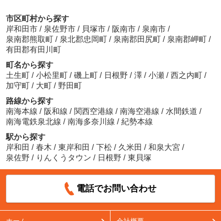
市区町村から探す
岸和田市
/
泉佐野市
/
貝塚市
/
阪南市
/
泉南市
/
泉南郡熊取町
/
泉北郡忠岡町
/
泉南郡田尻町
/
泉南郡岬町
/
有田郡有田川町
町名から探す
土生町
/
小松里町
/
磯上町
/
日根野
/
澤
/
小瀬
/
西之内町
/
加守町
/
大町
/
野田町
路線から探す
南海本線
/
阪和線
/
関西空港線
/
南海空港線
/
水間鉄道
/
南海電鉄泉北線
/
南海多奈川線
/
紀勢本線
駅から探す
岸和田
/
春木
/
東岸和田
/
下松
/
久米田
/
和泉大宮
/
泉佐野
/
りんくうタウン
/
日根野
/
東貝塚
電話でお問い合わせ