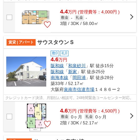
4.4
万
円
(管理費等：4,000円 )
敷金
-
礼金
-
3階 / 3DK / 58.00㎡
サウスタウンＳ
賃貸 | アパート
敷0
礼0
4.6
万円
阪和線
「
和泉砂川
」駅 徒歩15分
阪和線
「
新家
」駅 徒歩25分
南海本線
「
岡田浦
」駅 徒歩28分
築33年 / 52.17㎡
大阪府
泉南市
信達市場
１４８６ー２
クレジットカード決済、月額払い相談可。24時間緊急コールセンター対応。
4.6
万
円
(管理費等：4,500円 )
0ヶ月
0ヶ月
敷金
礼金
2階 / 3DK / 52.17㎡