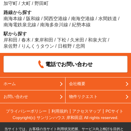
加守町
/
大町
/
野田町
路線から探す
南海本線
/
阪和線
/
関西空港線
/
南海空港線
/
水間鉄道
/
南海電鉄泉北線
/
南海多奈川線
/
紀勢本線
駅から探す
岸和田
/
春木
/
東岸和田
/
下松
/
久米田
/
和泉大宮
/
泉佐野
/
りんくうタウン
/
日根野
/
忠岡
電話でお問い合わせ
ホーム
会社概要
お問い合わせ
物件リクエスト
プライバシーポリシー
利用規約
アクセスマップ
PCサイト
Copyright(c) サンリンハウス 岸和田店 All rights reserved.
当サイトでは、お客様の当サイト利用状況把握、サービス向上検討を目的と