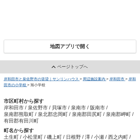
地図アプリで開く
ページトップへ
岸和田市と泉佐野市の賃貸｜サンリンハウス
>
周辺施設案内
>
岸和田市
>
岸和
田市の小学校
>
旭小学校
市区町村から探す
岸和田市
/
泉佐野市
/
貝塚市
/
泉南市
/
阪南市
/
泉南郡熊取町
/
泉北郡忠岡町
/
泉南郡田尻町
/
泉南郡岬町
/
有田郡有田川町
町名から探す
土生町
/
小松里町
/
磯上町
/
日根野
/
澤
/
小瀬
/
西之内町
/