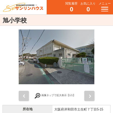
閲覧履歴
お気に入り
メニュー
0
0
旭小学校
前
次
画像タップで拡大表示【
1
/1】
所在地
大阪府岸和田市土生町７丁目5-15