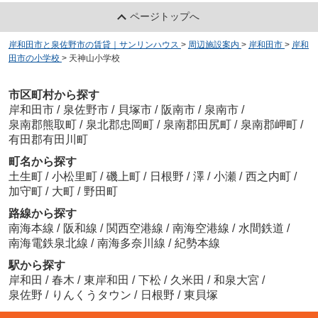
ページトップへ
岸和田市と泉佐野市の賃貸｜サンリンハウス
>
周辺施設案内
>
岸和田市
>
岸和
田市の小学校
>
天神山小学校
市区町村から探す
岸和田市
/
泉佐野市
/
貝塚市
/
阪南市
/
泉南市
/
泉南郡熊取町
/
泉北郡忠岡町
/
泉南郡田尻町
/
泉南郡岬町
/
有田郡有田川町
町名から探す
土生町
/
小松里町
/
磯上町
/
日根野
/
澤
/
小瀬
/
西之内町
/
加守町
/
大町
/
野田町
路線から探す
南海本線
/
阪和線
/
関西空港線
/
南海空港線
/
水間鉄道
/
南海電鉄泉北線
/
南海多奈川線
/
紀勢本線
駅から探す
岸和田
/
春木
/
東岸和田
/
下松
/
久米田
/
和泉大宮
/
泉佐野
/
りんくうタウン
/
日根野
/
東貝塚