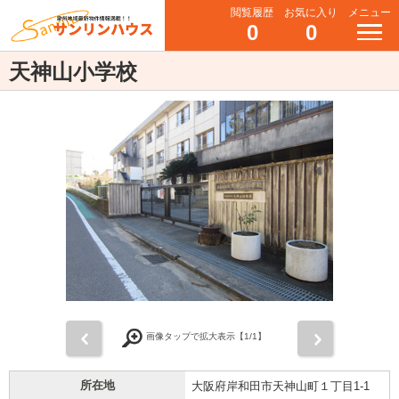
閲覧履歴
お気に入り
メニュー
0
0
天神山小学校
前
次
画像タップで拡大表示【
1
/1】
所在地
大阪府岸和田市天神山町１丁目1-1