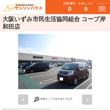
閲覧履歴
お気に入り
メニュー
0
0
大阪いずみ市民生活協同組合 コープ岸
和田店
前
次
画像タップで拡大表示【
1
/1】