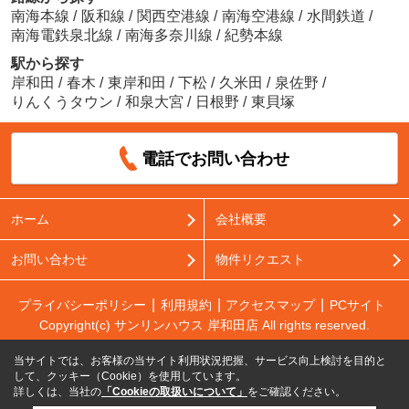
南海本線
/
阪和線
/
関西空港線
/
南海空港線
/
水間鉄道
/
南海電鉄泉北線
/
南海多奈川線
/
紀勢本線
駅から探す
岸和田
/
春木
/
東岸和田
/
下松
/
久米田
/
泉佐野
/
りんくうタウン
/
和泉大宮
/
日根野
/
東貝塚
電話でお問い合わせ
ホーム
会社概要
お問い合わせ
物件リクエスト
プライバシーポリシー
利用規約
アクセスマップ
PCサイト
Copyright(c) サンリンハウス 岸和田店 All rights reserved.
当サイトでは、お客様の当サイト利用状況把握、サービス向上検討を目的と
して、クッキー（Cookie）を使用しています。
詳しくは、当社の
「Cookieの取扱いについて」
をご確認ください。