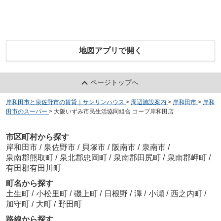
地図アプリで開く
ページトップへ
岸和田市と泉佐野市の賃貸｜サンリンハウス
>
周辺施設案内
>
岸和田市
>
岸和
田市のスーパー
>
大阪いずみ市民生活協同組合 コープ岸和田店
市区町村から探す
岸和田市
/
泉佐野市
/
貝塚市
/
阪南市
/
泉南市
/
泉南郡熊取町
/
泉北郡忠岡町
/
泉南郡田尻町
/
泉南郡岬町
/
有田郡有田川町
町名から探す
土生町
/
小松里町
/
磯上町
/
日根野
/
澤
/
小瀬
/
西之内町
/
加守町
/
大町
/
野田町
路線から探す