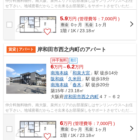
仲介料無料物件。南大阪、泉州エリアのお部屋探しはサンリンハウスへお任
せ下さい。地域密着だからこそ出来るお部屋探しをサポートさせていただき
ます。
5.9
万
円
(管理費等：7,000円 )
0ヶ月
1ヶ月
敷金
礼金
1階 / 1K / 23.18㎡
岸和田市西之内町のアパート
賃貸 | アパート
仲手無料
敷0
6
6.2
万円～
万円
南海本線
「
和泉大宮
」駅 徒歩14分
阪和線
「
久米田
」駅 徒歩18分
南海本線
「
春木
」駅 徒歩20分
築15年 / 23.18㎡
大阪府
岸和田市
西之内町
４７－６２
仲介料無料物件。南大阪、泉州エリアのお部屋探しはサンリンハウスへお任
せ下さい。地域密着だからこそ出来るお部屋探しをサポートさせていただき
ます。
6
万
円
(管理費等：7,000円 )
0ヶ月
1ヶ月
敷金
礼金
1階 / 1K / 23.18㎡