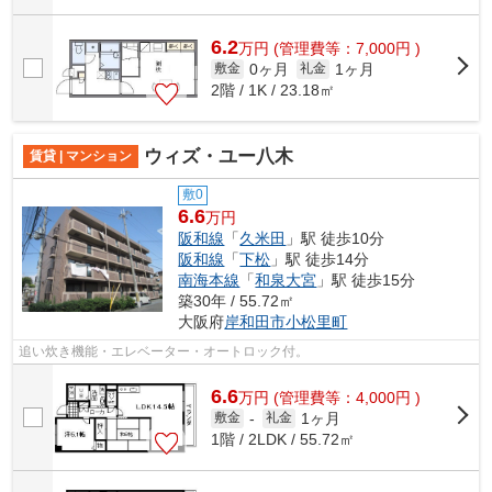
6.2
万
円
(管理費等：7,000円 )
0ヶ月
1ヶ月
敷金
礼金
2階 / 1K / 23.18㎡
ウィズ・ユー八木
賃貸 | マンション
敷0
6.6
万円
阪和線
「
久米田
」駅 徒歩10分
阪和線
「
下松
」駅 徒歩14分
南海本線
「
和泉大宮
」駅 徒歩15分
築30年 / 55.72㎡
大阪府
岸和田市
小松里町
追い炊き機能・エレベーター・オートロック付。
6.6
万
円
(管理費等：4,000円 )
1ヶ月
敷金
-
礼金
1階 / 2LDK / 55.72㎡