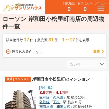
閲覧履歴
お気に入り
メニュー
0
0
ローソン 岸和田小松里町南店の周辺物
件一覧
17
31
1～17
該当物件数
件
販売数
件
件を表示
変更
絞り込み条件：
なし
岸和田市小松里町のマンション
賃貸 | マンション
敷0
礼0
3.9
4.1
万円～
万円
阪和線
「
久米田
」駅 徒歩10分
阪和線
「
下松
」駅 徒歩10分
南海本線
「
和泉大宮
」駅 徒歩15分