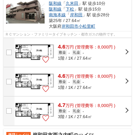
阪和線
「
久米田
」駅 徒歩10分
阪和線
「
下松
」駅 徒歩15分
南海本線
「
岸和田
」駅 徒歩28分
築25年 / 27.64㎡
大阪府
岸和田市
小松里町
ＲＣマンション・ファミリータイプキッチン・都市ガスの物件です。
4.6
万
円
(管理費等：8,000円 )
敷金
-
礼金
-
1階 / 1K / 27.64㎡
4.6
万
円
(管理費等：8,000円 )
敷金
-
礼金
-
1階 / 1K / 27.64㎡
4.7
万
円
(管理費等：8,000円 )
敷金
-
礼金
-
3階 / 1K / 27.64㎡