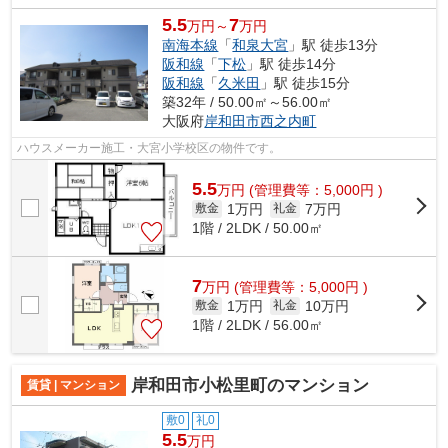
5.5
7
万円～
万円
南海本線
「
和泉大宮
」駅 徒歩13分
阪和線
「
下松
」駅 徒歩14分
阪和線
「
久米田
」駅 徒歩15分
築32年 / 50.00㎡～56.00㎡
大阪府
岸和田市
西之内町
ハウスメーカー施工・大宮小学校区の物件です。
5.5
万
円
(管理費等：5,000円 )
1万円
7万円
敷金
礼金
1階 / 2LDK / 50.00㎡
7
万
円
(管理費等：5,000円 )
1万円
10万円
敷金
礼金
1階 / 2LDK / 56.00㎡
岸和田市小松里町のマンション
賃貸 | マンション
敷0
礼0
5.5
万円