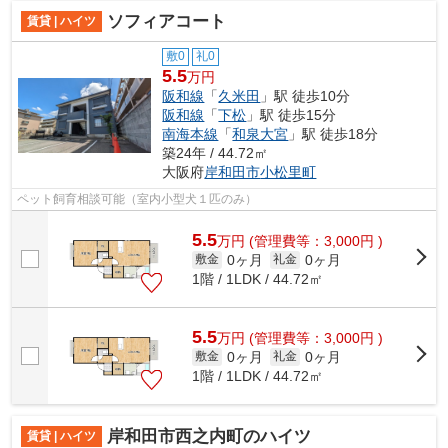
ソフィアコート
賃貸 | ハイツ
敷0
礼0
5.5
万円
阪和線
「
久米田
」駅 徒歩10分
阪和線
「
下松
」駅 徒歩15分
南海本線
「
和泉大宮
」駅 徒歩18分
築24年 / 44.72㎡
大阪府
岸和田市
小松里町
ペット飼育相談可能（室内小型犬１匹のみ）
5.5
万
円
(管理費等：3,000円 )
0ヶ月
0ヶ月
敷金
礼金
1階 / 1LDK / 44.72㎡
5.5
万
円
(管理費等：3,000円 )
0ヶ月
0ヶ月
敷金
礼金
1階 / 1LDK / 44.72㎡
岸和田市西之内町のハイツ
賃貸 | ハイツ