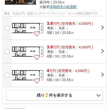
築29年 / 23.55㎡
大阪府
岸和田市
小松里町
敷金・礼金０円。鉄筋コンクリートマンション・オール電化の物件です。
3.9
万
円
(管理費等：4,000円 )
敷金
-
礼金
-
3階 / 1K / 23.55㎡
3.9
万
円
(管理費等：4,000円 )
敷金
-
礼金
-
4階 / 1K / 23.55㎡
4
万
円
(管理費等：4,000円 )
敷金
-
礼金
-
5階 / 1K / 23.55㎡
2
残り
件を表示する