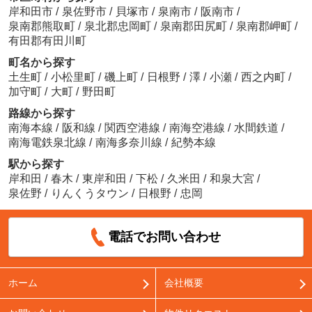
岸和田市
/
泉佐野市
/
貝塚市
/
泉南市
/
阪南市
/
泉南郡熊取町
/
泉北郡忠岡町
/
泉南郡田尻町
/
泉南郡岬町
/
有田郡有田川町
町名から探す
土生町
/
小松里町
/
磯上町
/
日根野
/
澤
/
小瀬
/
西之内町
/
加守町
/
大町
/
野田町
路線から探す
南海本線
/
阪和線
/
関西空港線
/
南海空港線
/
水間鉄道
/
南海電鉄泉北線
/
南海多奈川線
/
紀勢本線
駅から探す
岸和田
/
春木
/
東岸和田
/
下松
/
久米田
/
和泉大宮
/
泉佐野
/
りんくうタウン
/
日根野
/
忠岡
電話でお問い合わせ
ホーム
会社概要