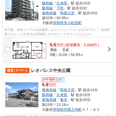
阪和線
「
久米田
」駅 徒歩10分
阪和線
「
下松
」駅 徒歩15分
南海本線
「
和泉大宮
」駅 徒歩18分
築32年 / 50.89㎡
大阪府
岸和田市
小松里町
南大阪、泉州エリアのお部屋探しはサンリンハウスへお任せ下さい。地域密
着だからこそ出来るお部屋探しをサポートさせていただきます。
5.5
万
円
(管理費等：5,000円 )
敷金
-
礼金
-
5階 / 2LDK / 50.89㎡
レオパレス中央公園
賃貸 | アパート
仲手無料
敷0
5.9
万円
南海本線
「
和泉大宮
」駅 徒歩14分
阪和線
「
久米田
」駅 徒歩18分
南海本線
「
春木
」駅 徒歩20分
築15年 / 23.18㎡
大阪府
岸和田市
西之内町
４７－６２