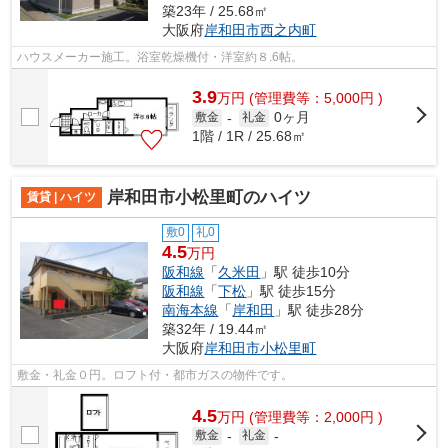
築23年 / 25.68㎡
大阪府
岸和田市
西之内町
ハウスメーカー施工。浴室乾燥機付・洋室約８.6帖。
3.9
万
円
(管理費等：5,000円 )
0ヶ月
敷金
-
礼金
1階 / 1R / 25.68㎡
岸和田市小松里町のハイツ
賃貸 | ハイツ
敷0
礼0
4.5
万円
阪和線
「
久米田
」駅 徒歩10分
阪和線
「
下松
」駅 徒歩15分
南海本線
「
岸和田
」駅 徒歩28分
築32年 / 19.44㎡
大阪府
岸和田市
小松里町
敷金・礼金０円。ロフト付・都市ガスの物件です。
4.5
万
円
(管理費等：2,000円 )
敷金
-
礼金
-