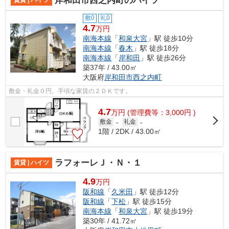
岸和田市西之内町のハイツ
賃貸 | ハイツ
敷0
礼0
4.7
万円
南海本線
「
和泉大宮
」駅 徒歩10分
南海本線
「
春木
」駅 徒歩18分
南海本線
「
岸和田
」駅 徒歩26分
築37年 / 43.00㎡
大阪府
岸和田市
西之内町
敷金・礼金０円。手頃な家賃の２ＤＫです。
4.7
万
円
(管理費等：3,000円 )
敷金
-
礼金
-
1階 / 2DK / 43.00㎡
ラフォーレＪ・Ｎ・１
賃貸 | ハイツ
4.9
万円
阪和線
「
久米田
」駅 徒歩12分
阪和線
「
下松
」駅 徒歩15分
南海本線
「
和泉大宮
」駅 徒歩19分
築30年 / 41.72㎡