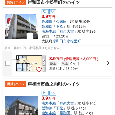
岸和田市小松里町のハイツ
賃貸 | ハイツ
敷0
礼0
3.9
万円
阪和線
「
久米田
」駅 徒歩10分
阪和線
「
下松
」駅 徒歩15分
南海本線
「
和泉大宮
」駅 徒歩19分
築31年 / 23.20㎡
大阪府
岸和田市
小松里町
敷金・礼金０円。家電家具はありません。
3.9
万
円
(管理費等：3,000円 )
0ヶ月
敷金
-
礼金
2階 / 1K / 23.20㎡
岸和田市西之内町のハイツ
賃貸 | ハイツ
敷0
礼0
3.9
万円
南海本線
「
和泉大宮
」駅 徒歩14分
阪和線
「
下松
」駅 徒歩14分
南海本線
「
岸和田
」駅 徒歩23分