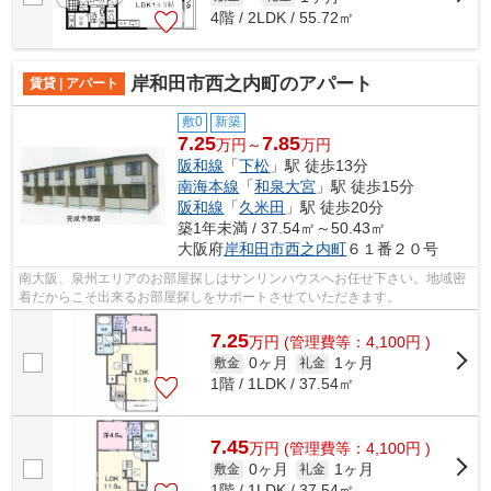
4階 / 2LDK / 55.72㎡
岸和田市西之内町のアパート
賃貸 | アパート
敷0
新築
7.25
7.85
万円～
万円
阪和線
「
下松
」駅 徒歩13分
南海本線
「
和泉大宮
」駅 徒歩15分
阪和線
「
久米田
」駅 徒歩20分
築1年未満 / 37.54㎡～50.43㎡
大阪府
岸和田市
西之内町
６１番２０号
南大阪、泉州エリアのお部屋探しはサンリンハウスへお任せ下さい。地域密
着だからこそ出来るお部屋探しをサポートさせていただきます。
7.25
万
円
(管理費等：4,100円 )
0ヶ月
1ヶ月
敷金
礼金
1階 / 1LDK / 37.54㎡
7.45
万
円
(管理費等：4,100円 )
0ヶ月
1ヶ月
敷金
礼金
1階 / 1LDK / 37.54㎡