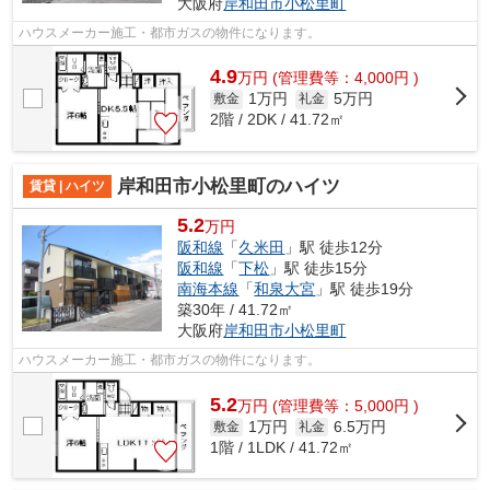
大阪府
岸和田市
小松里町
ハウスメーカー施工・都市ガスの物件になります。
4.9
万
円
(管理費等：4,000円 )
1万円
5万円
敷金
礼金
2階 / 2DK / 41.72㎡
岸和田市小松里町のハイツ
賃貸 | ハイツ
5.2
万円
阪和線
「
久米田
」駅 徒歩12分
阪和線
「
下松
」駅 徒歩15分
南海本線
「
和泉大宮
」駅 徒歩19分
築30年 / 41.72㎡
大阪府
岸和田市
小松里町
ハウスメーカー施工・都市ガスの物件になります。
5.2
万
円
(管理費等：5,000円 )
1万円
6.5万円
敷金
礼金
1階 / 1LDK / 41.72㎡