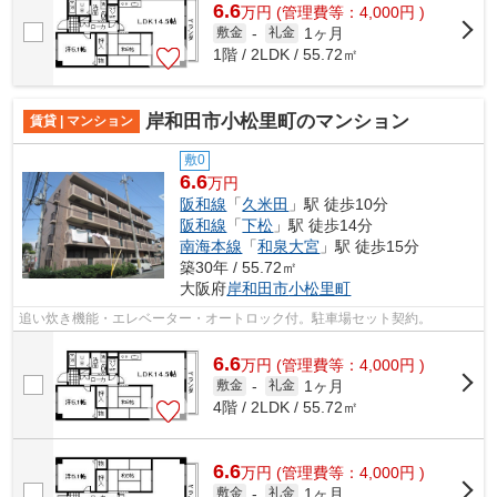
6.6
万
円
(管理費等：4,000円 )
1ヶ月
敷金
-
礼金
1階 / 2LDK / 55.72㎡
岸和田市小松里町のマンション
賃貸 | マンション
敷0
6.6
万円
阪和線
「
久米田
」駅 徒歩10分
阪和線
「
下松
」駅 徒歩14分
南海本線
「
和泉大宮
」駅 徒歩15分
築30年 / 55.72㎡
大阪府
岸和田市
小松里町
追い炊き機能・エレベーター・オートロック付。駐車場セット契約。
6.6
万
円
(管理費等：4,000円 )
1ヶ月
敷金
-
礼金
4階 / 2LDK / 55.72㎡
6.6
万
円
(管理費等：4,000円 )
1ヶ月
敷金
-
礼金