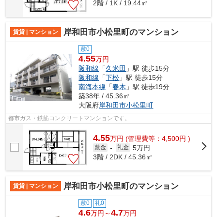
2階 / 1K / 19.44㎡
岸和田市小松里町のマンション
賃貸 | マンション
敷0
4.55
万円
阪和線
「
久米田
」駅 徒歩15分
阪和線
「
下松
」駅 徒歩15分
南海本線
「
春木
」駅 徒歩19分
築38年 / 45.36㎡
大阪府
岸和田市
小松里町
都市ガス・鉄筋コンクリートマンションです。
4.55
万
円
(管理費等：4,500円 )
5万円
敷金
-
礼金
3階 / 2DK / 45.36㎡
岸和田市小松里町のマンション
賃貸 | マンション
敷0
礼0
4.6
4.7
万円～
万円