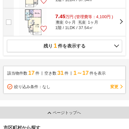
7.45
万
円
(管理費等：4,100円 )
0ヶ月
1ヶ月
敷金
礼金
1階 / 1LDK / 37.54㎡
1
残り
件を表示する
17
31
1～17
該当物件数
件
空き数
件
件を表示
変更
絞り込み条件：
なし
ページトップへ
市区町村から探す