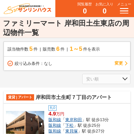
閲覧履歴
お気に入り
メニュー
0
0
ファミリーマート 岸和田土生東店の周
辺物件一覧
5
6
1～5
該当物件数
件
販売数
件
件を表示
変更
絞り込み条件：
なし
岸和田市土生町７丁目のアパート
賃貸 | アパート
礼0
4.9
万円
阪和線
「
東岸和田
」駅 徒歩13分
阪和線
「
下松
」駅 徒歩25分
阪和線
「
東貝塚
」駅 徒歩27分