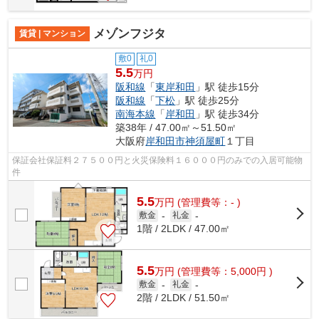
メゾンフジタ
賃貸 | マンション
敷0
礼0
5.5
万円
阪和線
「
東岸和田
」駅 徒歩15分
阪和線
「
下松
」駅 徒歩25分
南海本線
「
岸和田
」駅 徒歩34分
築38年 / 47.00㎡～51.50㎡
大阪府
岸和田市
神須屋町
１丁目
保証会社保証料２７５００円と火災保険料１６０００円のみでの入居可能物
件
5.5
万
円
(管理費等：- )
敷金
-
礼金
-
1階 / 2LDK / 47.00㎡
5.5
万
円
(管理費等：5,000円 )
敷金
-
礼金
-
2階 / 2LDK / 51.50㎡