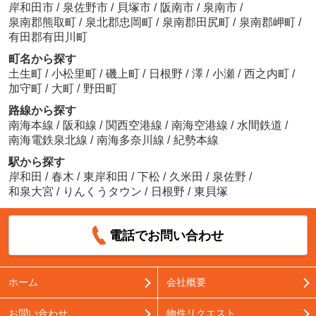
岸和田市
/
泉佐野市
/
貝塚市
/
阪南市
/
泉南市
/
泉南郡熊取町
/
泉北郡忠岡町
/
泉南郡田尻町
/
泉南郡岬町
/
有田郡有田川町
町名から探す
土生町
/
小松里町
/
磯上町
/
日根野
/
澤
/
小瀬
/
西之内町
/
加守町
/
大町
/
野田町
路線から探す
南海本線
/
阪和線
/
関西空港線
/
南海空港線
/
水間鉄道
/
南海電鉄泉北線
/
南海多奈川線
/
紀勢本線
駅から探す
岸和田
/
春木
/
東岸和田
/
下松
/
久米田
/
泉佐野
/
和泉大宮
/
りんくうタウン
/
日根野
/
東貝塚
電話でお問い合わせ
ホーム
会社概要
お問い合わせ
物件リクエスト