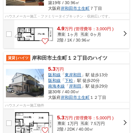
築19年 / 30.96㎡
大阪府
岸和田市
土生町
７丁目
ハウスメーカー施工・ファミリータイプキッチン・収納広いです。
4.9
万
円
(管理費等：3,000円 )
1ヶ月
0ヶ月
敷金
礼金
2階 / 1K / 30.96㎡
岸和田市土生町１２丁目のハイツ
賃貸 | ハイツ
5.3
万円
阪和線
「
東岸和田
」駅 徒歩13分
阪和線
「
下松
」駅 徒歩20分
南海本線
「
岸和田
」駅 徒歩29分
築30年 / 40.00㎡
大阪府
岸和田市
土生町
１２丁目
ハウスメーカー施工物件
5.3
万
円
(管理費等：5,000円 )
1万円
7.5万円
敷金
礼金
2階 / 2DK / 40.00㎡