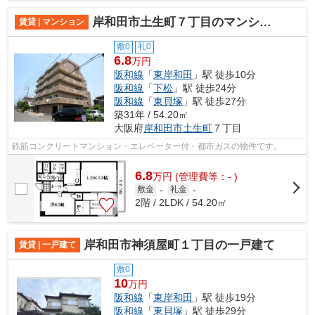
岸和田市土生町７丁目のマンション
賃貸 | マンション
敷0
礼0
6.8
万円
阪和線
「
東岸和田
」駅 徒歩10分
阪和線
「
下松
」駅 徒歩24分
阪和線
「
東貝塚
」駅 徒歩27分
築31年 / 54.20㎡
大阪府
岸和田市
土生町
７丁目
鉄筋コンクリートマンション・エレベーター付・都市ガスの物件です。
6.8
万
円
(管理費等：- )
敷金
-
礼金
-
2階 / 2LDK / 54.20㎡
岸和田市神須屋町１丁目の一戸建て
賃貸 | 一戸建て
敷0
10
万円
阪和線
「
東岸和田
」駅 徒歩19分
阪和線
「
東貝塚
」駅 徒歩29分