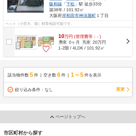
阪和線
「
下松
」駅 徒歩33分
築38年 / 101.92㎡
大阪府
岸和田市
神須屋町
１丁目
ペット（小型犬、猫）飼育相談可能です。
10
万
円
(管理費等：- )
0ヶ月
20万円
敷金
礼金
1-2階 / 4LDK / 101.92㎡
5
6
1～5
該当物件数
件
空き数
件
件を表示
変更
絞り込み条件：
なし
ページトップへ
市区町村から探す