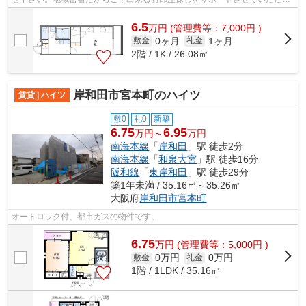
ます。
6.5
万
円
(管理費等：7,000円 )
0ヶ月
1ヶ月
敷金
礼金
2階 / 1K / 26.08㎡
岸和田市宮本町のハイツ
賃貸 | ハイツ
敷0
礼0
新築
6.75
6.95
万円～
万円
南海本線
「
岸和田
」駅 徒歩2分
南海本線
「
和泉大宮
」駅 徒歩16分
阪和線
「
東岸和田
」駅 徒歩29分
築1年未満 / 35.16㎡～35.26㎡
大阪府
岸和田市
宮本町
オートロック付、都市ガスの物件です。
6.75
万
円
(管理費等：5,000円 )
0万円
0万円
敷金
礼金
1階 / 1LDK / 35.16㎡