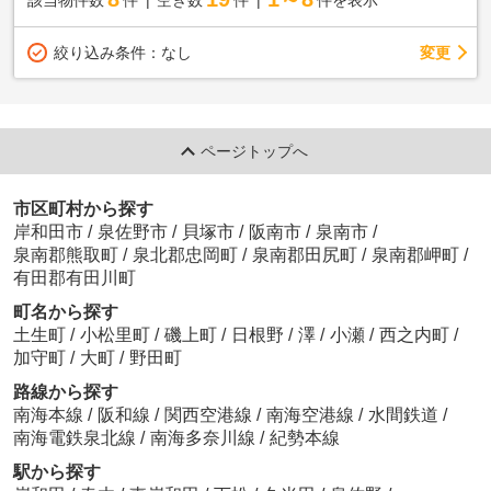
該当物件数
件
空き数
件
件を表示
変更
絞り込み条件：
なし
ページトップへ
市区町村から探す
岸和田市
/
泉佐野市
/
貝塚市
/
阪南市
/
泉南市
/
泉南郡熊取町
/
泉北郡忠岡町
/
泉南郡田尻町
/
泉南郡岬町
/
有田郡有田川町
町名から探す
土生町
/
小松里町
/
磯上町
/
日根野
/
澤
/
小瀬
/
西之内町
/
加守町
/
大町
/
野田町
路線から探す
南海本線
/
阪和線
/
関西空港線
/
南海空港線
/
水間鉄道
/
南海電鉄泉北線
/
南海多奈川線
/
紀勢本線
駅から探す