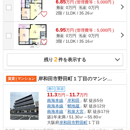
6.85
万
円
(管理費等：5,000円 )
0万円
0万円
敷金
礼金
2階 / 1LDK / 35.26㎡
6.95
万
円
(管理費等：5,000円 )
0万円
0万円
敷金
礼金
3階 / 1LDK / 35.16㎡
2
残り
件を表示する
岸和田市野田町１丁目のマンション
賃貸 | マンション
敷0
新築
11.3
11.7
万円～
万円
南海本線
「
岸和田
」駅 徒歩5分
南海本線
「
蛸地蔵
」駅 徒歩12分
南海本線
「
和泉大宮
」駅 徒歩17分
築1年未満 / 51.30㎡～55.80㎡
大阪府
岸和田市
野田町
１丁目