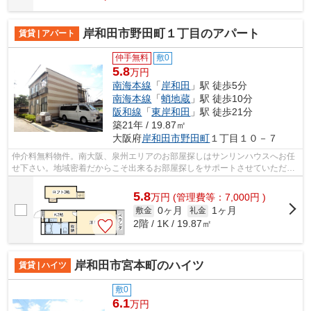
岸和田市野田町１丁目のアパート
賃貸 | アパート
仲手無料
敷0
5.8
万円
南海本線
「
岸和田
」駅 徒歩5分
南海本線
「
蛸地蔵
」駅 徒歩10分
阪和線
「
東岸和田
」駅 徒歩21分
築21年 / 19.87㎡
大阪府
岸和田市
野田町
１丁目１０－７
仲介料無料物件。南大阪、泉州エリアのお部屋探しはサンリンハウスへお任
せ下さい。地域密着だからこそ出来るお部屋探しをサポートさせていただき
ます。
5.8
万
円
(管理費等：7,000円 )
0ヶ月
1ヶ月
敷金
礼金
2階 / 1K / 19.87㎡
岸和田市宮本町のハイツ
賃貸 | ハイツ
敷0
6.1
万円