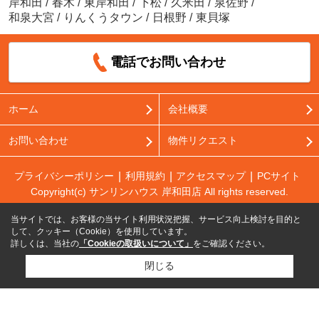
岸和田
/
春木
/
東岸和田
/
下松
/
久米田
/
泉佐野
/
和泉大宮
/
りんくうタウン
/
日根野
/
東貝塚
電話でお問い合わせ
ホーム
会社概要
お問い合わせ
物件リクエスト
プライバシーポリシー
利用規約
アクセスマップ
PCサイト
Copyright(c) サンリンハウス 岸和田店 All rights reserved.
当サイトでは、お客様の当サイト利用状況把握、サービス向上検討を目的と
して、クッキー（Cookie）を使用しています。
詳しくは、当社の
「Cookieの取扱いについて」
をご確認ください。
閉じる