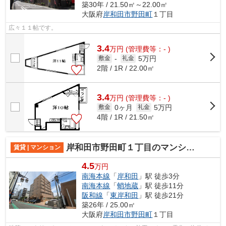
築30年 / 21.50㎡～22.00㎡
大阪府
岸和田市
野田町
１丁目
広々１１帖です。
3.4
万
円
(管理費等：- )
5万円
敷金
-
礼金
2階 / 1R / 22.00㎡
3.4
万
円
(管理費等：- )
0ヶ月
5万円
敷金
礼金
4階 / 1R / 21.50㎡
岸和田市野田町１丁目のマンション
賃貸 | マンション
4.5
万円
南海本線
「
岸和田
」駅 徒歩3分
南海本線
「
蛸地蔵
」駅 徒歩11分
阪和線
「
東岸和田
」駅 徒歩21分
築26年 / 25.00㎡
大阪府
岸和田市
野田町
１丁目