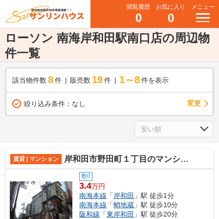
閲覧履歴
お気に入り
メニュー
0
0
ローソン 南海岸和田駅南口店の周辺物
件一覧
8
19
1～8
該当物件数
件
販売数
件
件を表示
変更
絞り込み条件：
なし
岸和田市野田町１丁目のマンション
賃貸 | マンション
敷0
3.4
万円
南海本線
「
岸和田
」駅 徒歩1分
南海本線
「
蛸地蔵
」駅 徒歩10分
阪和線
「
東岸和田
」駅 徒歩20分