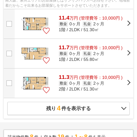
南大阪、泉州エリアのお部屋探しはサンリンハウスへお任せ下さい。地域密
着だからこそ出来るお部屋探しをサポートさせていただきます。
11.4
万
円
(管理費等：10,000円 )
0ヶ月
2ヶ月
敷金
礼金
1階 / 2LDK / 51.30㎡
11.7
万
円
(管理費等：10,000円 )
0ヶ月
2ヶ月
敷金
礼金
1階 / 2LDK / 55.80㎡
11.3
万
円
(管理費等：10,000円 )
0ヶ月
2ヶ月
敷金
礼金
2階 / 2LDK / 51.30㎡
4
残り
件を表示する
8
19
1～8