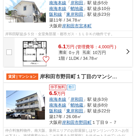
南海本線
「
岸和田
」駅 徒歩5分
南海本線
「
蛸地蔵
」駅 徒歩10分
阪和線
「
東岸和田
」駅 徒歩23分
築11年 / 34.78㎡
大阪府
岸和田市
宮本町
岸和田駅徒歩５分・全室角部屋・都市ガス・１ＬＤＫの物件です。
6.1
万
円
(管理費等：4,000円 )
0ヶ月
10万円
敷金
礼金
1階 / 1LDK / 34.78㎡
岸和田市野田町１丁目のマンション
賃貸 | マンション
仲手無料
敷0
6.5
万円
南海本線
「
岸和田
」駅 徒歩3分
南海本線
「
蛸地蔵
」駅 徒歩8分
阪和線
「
東岸和田
」駅 徒歩22分
築17年 / 26.08㎡
大阪府
岸和田市
野田町
１丁目９－７
仲介料無料物件。南大阪、泉州エリアのお部屋探しはサンリンハウスへお任
せ下さい。地域密着だからこそ出来るお部屋探しをサポートさせていただき