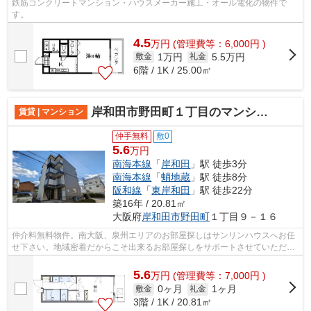
鉄筋コンクリートマンション・ハウスメーカー施工・オール電化の物件で
す。
4.5
万
円
(管理費等：6,000円 )
1万円
5.5万円
敷金
礼金
6階 / 1K / 25.00㎡
岸和田市野田町１丁目のマンション
賃貸 | マンション
仲手無料
敷0
5.6
万円
南海本線
「
岸和田
」駅 徒歩3分
南海本線
「
蛸地蔵
」駅 徒歩8分
阪和線
「
東岸和田
」駅 徒歩22分
築16年 / 20.81㎡
大阪府
岸和田市
野田町
１丁目９－１６
仲介料無料物件。南大阪、泉州エリアのお部屋探しはサンリンハウスへお任
せ下さい。地域密着だからこそ出来るお部屋探しをサポートさせていただき
ます。
5.6
万
円
(管理費等：7,000円 )
0ヶ月
1ヶ月
敷金
礼金
3階 / 1K / 20.81㎡