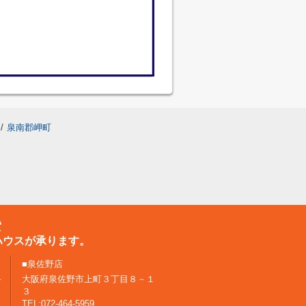
/
泉南郡岬町
貸
ハウスが承ります。
■泉佐野店
－
大阪府泉佐野市上町３丁目８－１
３
TEL:072-464-5959