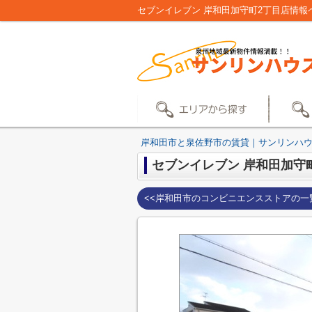
セブンイレブン 岸和田加守町2丁目店情
岸和田市と泉佐野市の賃貸｜サンリンハ
セブンイレブン 岸和田加守
<<岸和田市のコンビニエンスストアの一