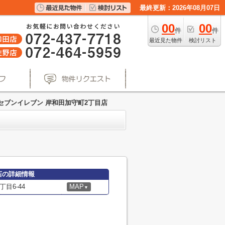
最終更新：2026年08月07日
00
00
件
件
最近見た物件
検討リスト
セブンイレブン 岸和田加守町2丁目店
店の詳細情報
目6-44
MAP
▼