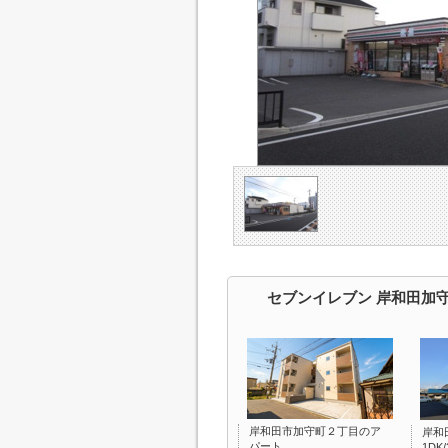
セブンイレブン 岸和田加
岸和田市加守町２丁目のア
岸和
パート
1DK/