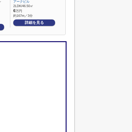
シ
アークビル
2LDK/46.50㎡
6
万円
約167m／3分
詳細を見る