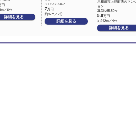
岸和田市上野町西のマン
3LDK/66.50㎡
万円
ョン
7
万円
4m／6分
3LDK/65.50㎡
約97m／2分
5.9
万円
詳細を見る
詳細を見る
約242m／4分
詳細を見る