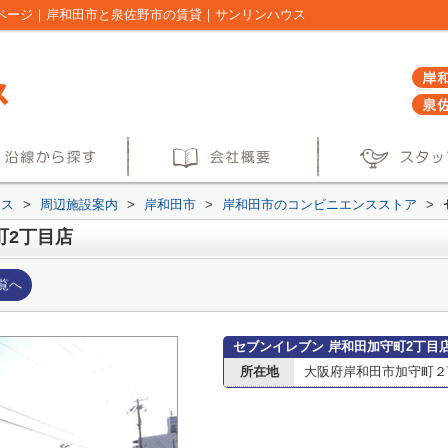
報ページ｜岸和田市と泉佐野市の賃貸｜サンリンハウス
ウス
>
周辺施設案内
>
岸和田市
>
岸和田市のコンビニエンスストア
>
町2丁目店
覧へ
セブンイレブン 岸和田加守町2丁目
所在地
大阪府岸和田市加守町２丁