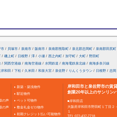
野市
/
貝塚市
/
泉南市
/
阪南市
/
泉南郡熊取町
/
泉北郡忠岡町
/
泉南郡田尻町
町
/
磯上町
/
日根野
/
澤
/
小瀬
/
西之内町
/
加守町
/
大町
/
野田町
線
/
関西空港線
/
南海空港線
/
水間鉄道
/
南海電鉄泉北線
/
南海多奈川線
東岸和田
/
下松
/
久米田
/
和泉大宮
/
泉佐野
/
りんくうタウン
/
日根野
/
忠岡
岸和田市と泉佐野市の賃
新築・築浅物件
創業20年以上のサンリン
駅近物件
様の声
ペット可物件
■岸和田店
大阪府岸和田市野田町１丁目２
様の声
敷金礼金ゼロ物件
１
初期クレジット払い可能物件
TEL:072-437-7718