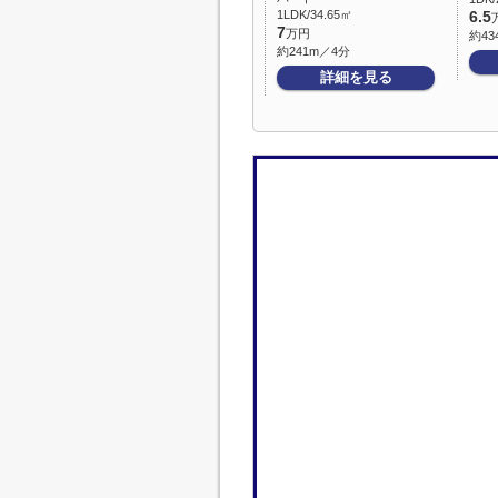
1LDK/34.65㎡
6.5
7
万円
約43
約241m／4分
詳細を見る