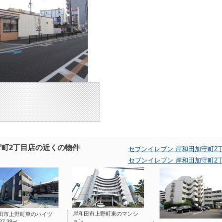
守町2丁目店の近くの物件
セブンイレブン 岸和田加守町2
セブンイレブン 岸和田加守町2
岸和田市上野町東のマンシ
田市上野町東のハイツ
ョン
27.39㎡