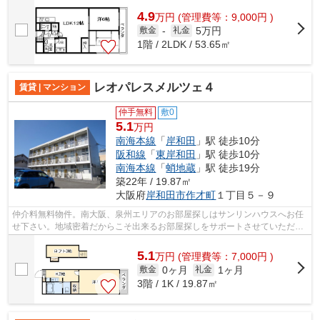
4.9
万
円
(管理費等：9,000円 )
5万円
敷金
-
礼金
1階 / 2LDK / 53.65㎡
レオパレスメルツェ４
賃貸 | マンション
仲手無料
敷0
5.1
万円
南海本線
「
岸和田
」駅 徒歩10分
阪和線
「
東岸和田
」駅 徒歩10分
南海本線
「
蛸地蔵
」駅 徒歩19分
築22年 / 19.87㎡
大阪府
岸和田市
作才町
１丁目５－９
仲介料無料物件。南大阪、泉州エリアのお部屋探しはサンリンハウスへお任
せ下さい。地域密着だからこそ出来るお部屋探しをサポートさせていただき
ます。
5.1
万
円
(管理費等：7,000円 )
0ヶ月
1ヶ月
敷金
礼金
3階 / 1K / 19.87㎡