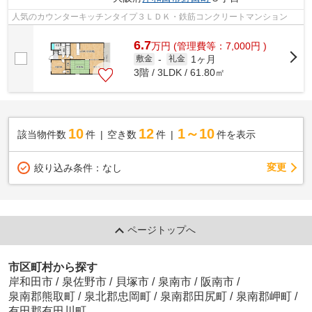
人気のカウンターキッチンタイプ３ＬＤＫ・鉄筋コンクリートマンション
6.7
万
円
(管理費等：7,000円 )
1ヶ月
敷金
-
礼金
3階 / 3LDK / 61.80㎡
10
12
1～10
該当物件数
件
空き数
件
件を表示
変更
絞り込み条件：
なし
ページトップへ
市区町村から探す
岸和田市
/
泉佐野市
/
貝塚市
/
泉南市
/
阪南市
/
泉南郡熊取町
/
泉北郡忠岡町
/
泉南郡田尻町
/
泉南郡岬町
/
有田郡有田川町