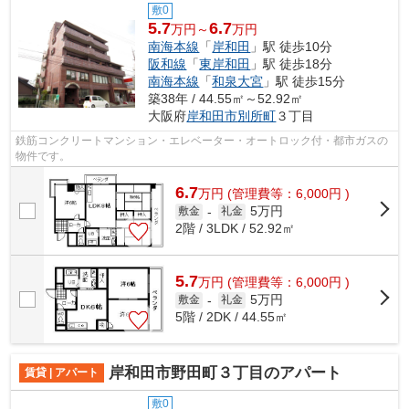
敷0
5.7
6.7
万円～
万円
南海本線
「
岸和田
」駅 徒歩10分
阪和線
「
東岸和田
」駅 徒歩18分
南海本線
「
和泉大宮
」駅 徒歩15分
築38年 / 44.55㎡～52.92㎡
大阪府
岸和田市
別所町
３丁目
鉄筋コンクリートマンション・エレベーター・オートロック付・都市ガスの
物件です。
6.7
万
円
(管理費等：6,000円 )
5万円
敷金
-
礼金
2階 / 3LDK / 52.92㎡
5.7
万
円
(管理費等：6,000円 )
5万円
敷金
-
礼金
5階 / 2DK / 44.55㎡
岸和田市野田町３丁目のアパート
賃貸 | アパート
敷0