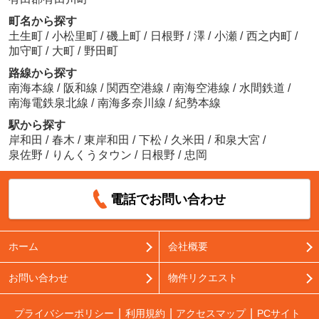
町名から探す
土生町
/
小松里町
/
磯上町
/
日根野
/
澤
/
小瀬
/
西之内町
/
加守町
/
大町
/
野田町
路線から探す
南海本線
/
阪和線
/
関西空港線
/
南海空港線
/
水間鉄道
/
南海電鉄泉北線
/
南海多奈川線
/
紀勢本線
駅から探す
岸和田
/
春木
/
東岸和田
/
下松
/
久米田
/
和泉大宮
/
泉佐野
/
りんくうタウン
/
日根野
/
忠岡
電話でお問い合わせ
ホーム
会社概要
お問い合わせ
物件リクエスト
プライバシーポリシー
利用規約
アクセスマップ
PCサイト