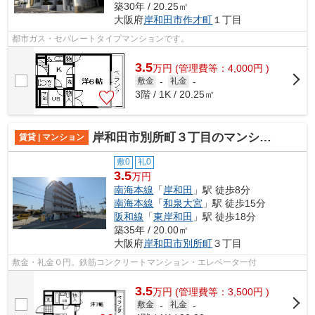
築30年 / 20.25㎡
大阪府
岸和田市
作才町
１丁目
都市ガス・セパレートタイプマンションです。
3.5
万
円
(管理費等：4,000円 )
敷金
-
礼金
-
3階 / 1K / 20.25㎡
岸和田市別所町３丁目のマンション
賃貸 | マンション
敷0
礼0
3.5
万円
南海本線
「
岸和田
」駅 徒歩8分
南海本線
「
和泉大宮
」駅 徒歩15分
阪和線
「
東岸和田
」駅 徒歩18分
築35年 / 20.00㎡
大阪府
岸和田市
別所町
３丁目
敷金・礼金０円。鉄筋コンクリートマンション・エレベーター付
3.5
万
円
(管理費等：3,500円 )
敷金
-
礼金
-