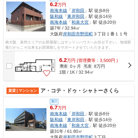
6.2
万円
南海本線
「
岸和田
」駅 徒歩8分
阪和線
「
東岸和田
」駅 徒歩14分
南海本線
「
和泉大宮
」駅 徒歩20分
築7年 / 32.94㎡
大阪府
岸和田市
野田町
３丁目１番１１号
南大阪、泉州エリアのお部屋探しはサンリンハウスへお任せ下さい。地域密
着だからこそ出来るお部屋探しをサポートさせていただきます。
6.2
万
円
(管理費等：3,500円 )
0ヶ月
8万円
敷金
礼金
1階 / 1K / 32.94㎡
ア・コテ・ドゥ・シャトーさくら
賃貸 | マンション
敷0
6.7
万円
南海本線
「
岸和田
」駅 徒歩8分
阪和線
「
東岸和田
」駅 徒歩14分
南海本線
「
和泉大宮
」駅 徒歩20分
築31年 / 61.80㎡
大阪府
岸和田市
野田町
３丁目