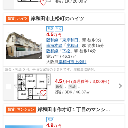
4階 / 1K / 20.00㎡
岸和田市上松町のハイツ
賃貸 | ハイツ
敷0
礼0
4.5
万円
阪和線
「
東岸和田
」駅 徒歩9分
南海本線
「
岸和田
」駅 徒歩15分
阪和線
「
下松
」駅 徒歩14分
築37年 / 46.37㎡
大阪府
岸和田市
上松町
敷金・礼金０円。手頃な家賃の３ＤＫです。屋根裏収納付。
4.5
万
円
(管理費等：3,000円 )
敷金
-
礼金
-
2階 / 3DK / 46.37㎡
岸和田市作才町１丁目のマンション
賃貸 | マンション
敷0
4.9
万円