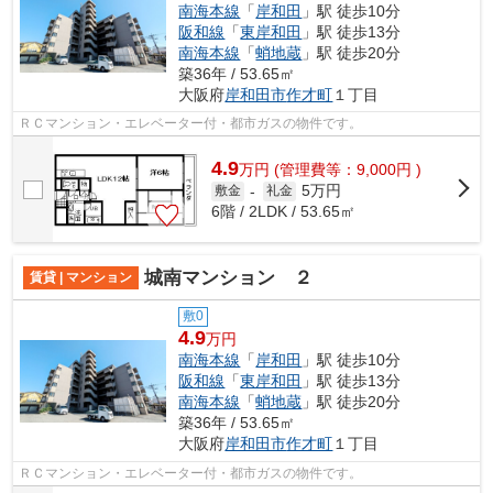
南海本線
「
岸和田
」駅 徒歩10分
阪和線
「
東岸和田
」駅 徒歩13分
南海本線
「
蛸地蔵
」駅 徒歩20分
築36年 / 53.65㎡
大阪府
岸和田市
作才町
１丁目
ＲＣマンション・エレベーター付・都市ガスの物件です。
4.9
万
円
(管理費等：9,000円 )
5万円
敷金
-
礼金
6階 / 2LDK / 53.65㎡
城南マンション ２
賃貸 | マンション
敷0
4.9
万円
南海本線
「
岸和田
」駅 徒歩10分
阪和線
「
東岸和田
」駅 徒歩13分
南海本線
「
蛸地蔵
」駅 徒歩20分
築36年 / 53.65㎡
大阪府
岸和田市
作才町
１丁目
ＲＣマンション・エレベーター付・都市ガスの物件です。