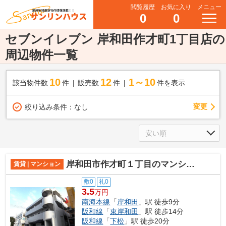
閲覧履歴
お気に入り
メニュー
0
0
セブンイレブン 岸和田作才町1丁目店の
周辺物件一覧
10
12
1～10
該当物件数
件
販売数
件
件を表示
変更
絞り込み条件：
なし
岸和田市作才町１丁目のマンション
賃貸 | マンション
敷0
礼0
3.5
万円
南海本線
「
岸和田
」駅 徒歩9分
阪和線
「
東岸和田
」駅 徒歩14分
阪和線
「
下松
」駅 徒歩20分