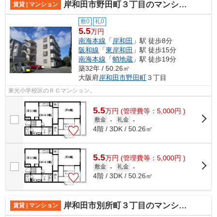
岸和田市野田町３丁目のマンション
賃貸 | マンション
敷0
礼0
5.5
万円
南海本線
「
岸和田
」駅 徒歩8分
阪和線
「
東岸和田
」駅 徒歩15分
南海本線
「
蛸地蔵
」駅 徒歩19分
築32年 / 50.26㎡
大阪府
岸和田市
野田町
３丁目
東光小学校区のＲＣマンション。
5.5
万
円
(管理費等：5,000円 )
敷金
-
礼金
-
4階 / 3DK / 50.26㎡
5.5
万
円
(管理費等：5,000円 )
敷金
-
礼金
-
4階 / 3DK / 50.26㎡
岸和田市別所町３丁目のマンション
賃貸 | マンション