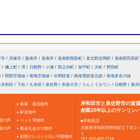
野市
/
貝塚市
/
阪南市
/
泉南市
/
泉南郡熊取町
/
泉北郡忠岡町
/
泉南郡田尻町
町
/
磯上町
/
澤
/
日根野
/
小瀬
/
西之内町
/
加守町
/
大町
/
野田町
線
/
関西空港線
/
南海空港線
/
水間鉄道
/
南海電鉄泉北線
/
南海多奈川線
東岸和田
/
下松
/
久米田
/
泉佐野
/
和泉大宮
/
りんくうタウン
/
日根野
/
東貝
岸和田市と泉佐野市の賃
新築・築浅物件
創業20年以上のサンリン
駅近物件
様の声
ペット可物件
■岸和田店
大阪府岸和田市野田町１丁目２
様の声
敷金礼金ゼロ物件
１
初期クレジット払い可能物件
TEL:072-437-7718