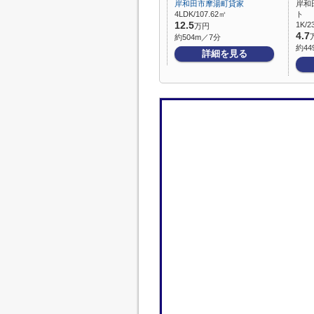
岸和田市摩湯町貸家
岸和
4LDK/107.62㎡
ト
12.5
1K/2
万円
4.7
約504m／7分
約44
詳細を見る