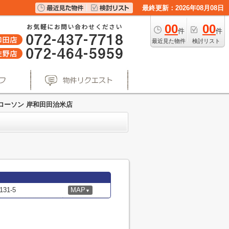
最終更新：2026年08月08日
00
00
件
件
最近見た物件
検討リスト
ローソン 岸和田田治米店
1-5
MAP
▼