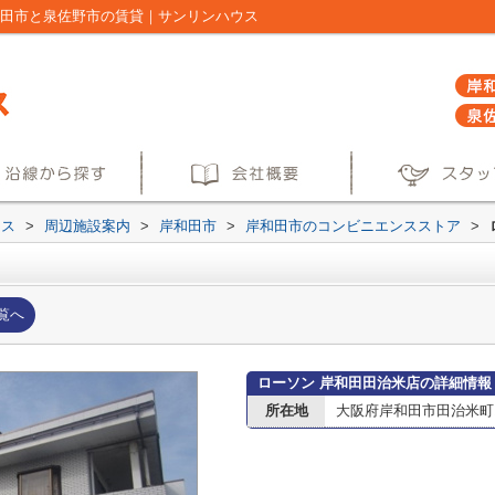
和田市と泉佐野市の賃貸｜サンリンハウス
ウス
>
周辺施設案内
>
岸和田市
>
岸和田市のコンビニエンスストア
>
覧へ
ローソン 岸和田田治米店の詳細情報
所在地
大阪府岸和田市田治米町13