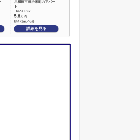
ー
岸和田市田治米町のアパー
ト
1K/23.18㎡
5.8
万円
約471m／6分
詳細を見る