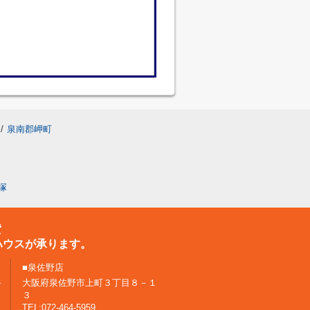
/
泉南郡岬町
塚
貸
ハウスが承ります。
■泉佐野店
－
大阪府泉佐野市上町３丁目８－１
３
TEL:072-464-5959