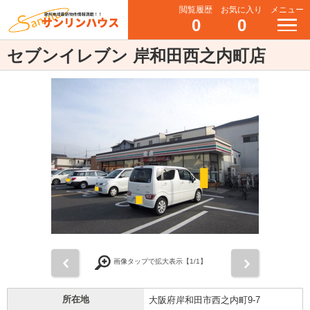
閲覧履歴
お気に入り
メニュー
0
0
セブンイレブン 岸和田西之内町店
前
次
画像タップで拡大表示【
1
/1】
所在地
大阪府岸和田市西之内町9-7