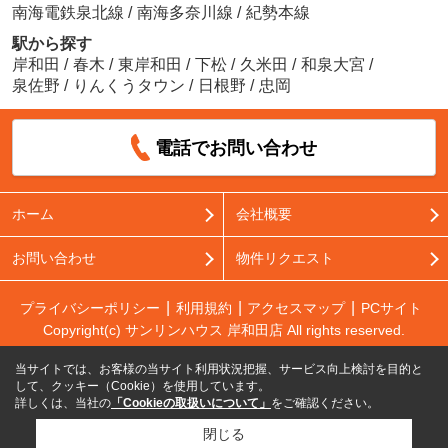
南海電鉄泉北線
/
南海多奈川線
/
紀勢本線
駅から探す
岸和田
/
春木
/
東岸和田
/
下松
/
久米田
/
和泉大宮
/
泉佐野
/
りんくうタウン
/
日根野
/
忠岡
電話でお問い合わせ
ホーム
会社概要
お問い合わせ
物件リクエスト
プライバシーポリシー
利用規約
アクセスマップ
PCサイト
Copyright(c) サンリンハウス 岸和田店 All rights reserved.
当サイトでは、お客様の当サイト利用状況把握、サービス向上検討を目的と
して、クッキー（Cookie）を使用しています。
詳しくは、当社の
「Cookieの取扱いについて」
をご確認ください。
閉じる