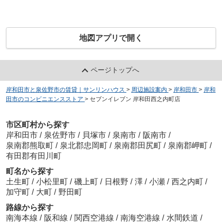
地図アプリで開く
ページトップへ
岸和田市と泉佐野市の賃貸｜サンリンハウス
>
周辺施設案内
>
岸和田市
>
岸和
田市のコンビニエンスストア
>
セブンイレブン 岸和田西之内町店
市区町村から探す
岸和田市
/
泉佐野市
/
貝塚市
/
泉南市
/
阪南市
/
泉南郡熊取町
/
泉北郡忠岡町
/
泉南郡田尻町
/
泉南郡岬町
/
有田郡有田川町
町名から探す
土生町
/
小松里町
/
磯上町
/
日根野
/
澤
/
小瀬
/
西之内町
/
加守町
/
大町
/
野田町
路線から探す
南海本線
/
阪和線
/
関西空港線
/
南海空港線
/
水間鉄道
/