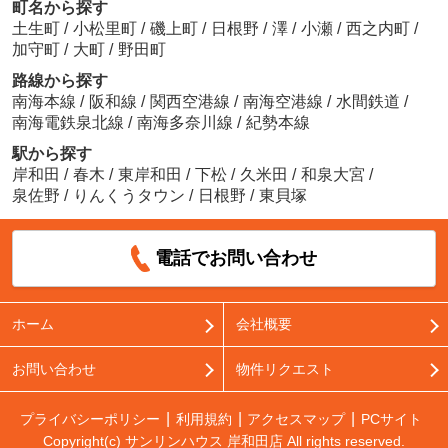
町名から探す
土生町
/
小松里町
/
磯上町
/
日根野
/
澤
/
小瀬
/
西之内町
/
加守町
/
大町
/
野田町
路線から探す
南海本線
/
阪和線
/
関西空港線
/
南海空港線
/
水間鉄道
/
南海電鉄泉北線
/
南海多奈川線
/
紀勢本線
駅から探す
岸和田
/
春木
/
東岸和田
/
下松
/
久米田
/
和泉大宮
/
泉佐野
/
りんくうタウン
/
日根野
/
東貝塚
電話でお問い合わせ
ホーム
会社概要
お問い合わせ
物件リクエスト
プライバシーポリシー
利用規約
アクセスマップ
PCサイト
Copyright(c) サンリンハウス 岸和田店 All rights reserved.