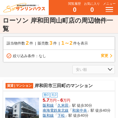
閲覧履歴
お気に入り
メニュー
0
0
ローソン 岸和田岡山町店の周辺物件一
覧
2
3
1～2
該当物件数
件
販売数
件
件を表示
変更
絞り込み条件：
なし
岸和田市三田町のマンション
賃貸 | マンション
敷0
礼0
5.7
6
万円～
万円
阪和線
「
久米田
」駅 徒歩30分
南海電鉄泉北線
「
和泉中央
」駅 徒歩40分
阪和線
「
下松
」駅 徒歩40分