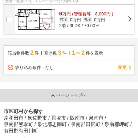
敷金・礼金０円。エレベーター付の物件です。
6
万
円
(管理費等：8,000円 )
0万円
0万円
敷金
礼金
2階 / 3LDK / 70.00㎡
2
3
1～2
該当物件数
件
空き数
件
件を表示
変更
絞り込み条件：
なし
ページトップへ
市区町村から探す
岸和田市
/
泉佐野市
/
貝塚市
/
阪南市
/
泉南市
/
泉南郡熊取町
/
泉北郡忠岡町
/
泉南郡田尻町
/
泉南郡岬町
/
有田郡有田川町