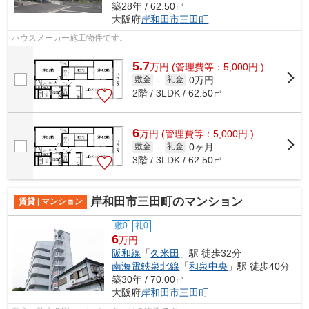
築28年 / 62.50㎡
大阪府
岸和田市
三田町
ハウスメーカー施工物件です。
5.7
万
円
(管理費等：5,000円 )
0万円
敷金
-
礼金
2階 / 3LDK / 62.50㎡
6
万
円
(管理費等：5,000円 )
0ヶ月
敷金
-
礼金
3階 / 3LDK / 62.50㎡
岸和田市三田町のマンション
賃貸 | マンション
敷0
礼0
6
万円
阪和線
「
久米田
」駅 徒歩32分
南海電鉄泉北線
「
和泉中央
」駅 徒歩40分
築30年 / 70.00㎡
大阪府
岸和田市
三田町