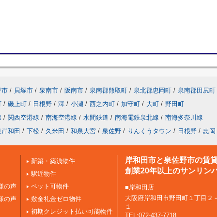
野市
/
貝塚市
/
泉南市
/
阪南市
/
泉南郡熊取町
/
泉北郡忠岡町
/
泉南郡田尻町
町
/
磯上町
/
日根野
/
澤
/
小瀬
/
西之内町
/
加守町
/
大町
/
野田町
線
/
関西空港線
/
南海空港線
/
水間鉄道
/
南海電鉄泉北線
/
南海多奈川線
東岸和田
/
下松
/
久米田
/
和泉大宮
/
泉佐野
/
りんくうタウン
/
日根野
/
忠岡
岸和田市と泉佐野市の賃
新築・築浅物件
創業20年以上のサンリン
駅近物件
様の声
ペット可物件
■岸和田店
大阪府岸和田市野田町１丁目２
様の声
敷金礼金ゼロ物件
１
初期クレジット払い可能物件
TEL:072-437-7718