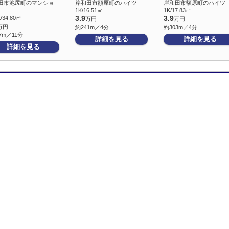
田市池尻町のマンショ
岸和田市額原町のハイツ
岸和田市額原町のハイツ
1K/16.51㎡
1K/17.83㎡
/34.80㎡
3.9
3.9
万円
万円
万円
約241m／4分
約303m／4分
7m／11分
詳細を見る
詳細を見る
詳細を見る