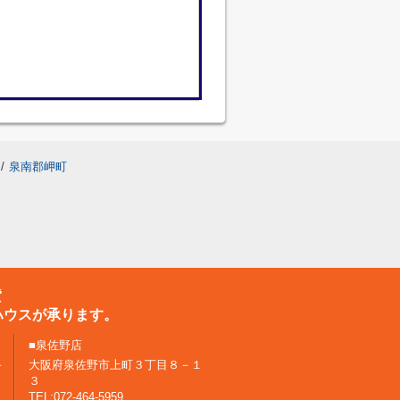
/
泉南郡岬町
貸
ハウスが承ります。
■泉佐野店
－
大阪府泉佐野市上町３丁目８－１
３
TEL:072-464-5959