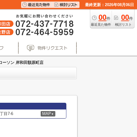
最終更新：2026年08月06日
00
00
件
件
最近見た物件
検討リスト
ローソン 岸和田額原町店
目7-6
MAP
▼