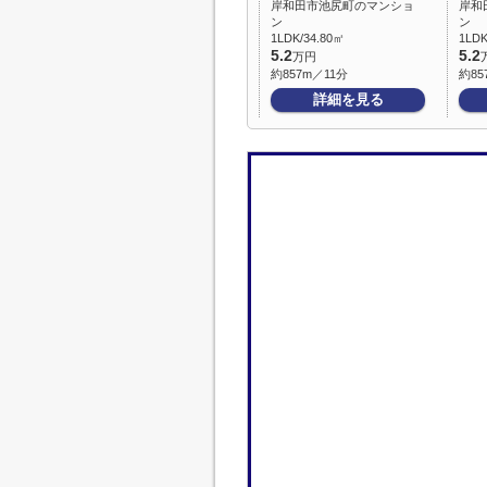
岸和田市池尻町のマンショ
岸和
ン
ン
1LDK/34.80㎡
1LDK
5.2
5.2
万円
約857m／11分
約85
詳細を見る