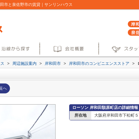
和田市と泉佐野市の賃貸｜サンリンハウス
ウス
>
周辺施設案内
>
岸和田市
>
岸和田市のコンビニエンスストア
>
覧へ
ローソン 岸和田額原町店の詳細情報
所在地
大阪府岸和田市下松町５丁