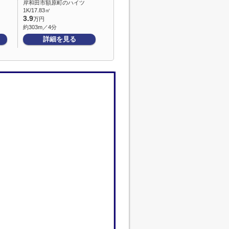
岸和田市額原町のハイツ
1K/17.83㎡
3.9
万円
約303m／4分
詳細を見る