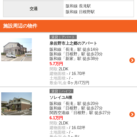
阪和線 長滝駅
交通
阪和線 日根野駅
施設周辺の物件
賃貸｜アパート
泉佐野市上之郷のアパート
阪和線「長滝」駅 徒歩14分
阪和線「日根野」駅 徒歩23分
阪和線「新家」駅 徒歩38分
5.7万円
間取:
2LDK
建物面積:
- / 16.70坪
土地面積:
- / -
敷金/礼金:
0ヶ月/7万円
賃貸｜ハイツ
ソレイユA棟
阪和線「長滝」駅 徒歩20分
阪和線「日根野」駅 徒歩27分
関西空港線「日根野」駅 徒歩27分
6.1万円
間取:
2LDK
建物面積:
- / 16.02坪
土地面積:
- / -
敷金/礼金:
1ヶ月/-