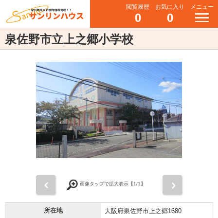
閲覧履歴
お気に入り
メニュー
0
0
泉佐野市立上之郷小学校
前
次
画像タップで拡大表示【
1
/1】
所在地
大阪府泉佐野市上之郷1680