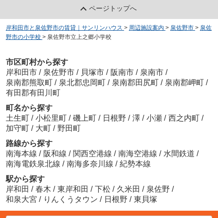
ページトップへ
岸和田市と泉佐野市の賃貸｜サンリンハウス
>
周辺施設案内
>
泉佐野市
>
泉佐
野市の小学校
>
泉佐野市立上之郷小学校
市区町村から探す
岸和田市
/
泉佐野市
/
貝塚市
/
阪南市
/
泉南市
/
泉南郡熊取町
/
泉北郡忠岡町
/
泉南郡田尻町
/
泉南郡岬町
/
有田郡有田川町
町名から探す
土生町
/
小松里町
/
磯上町
/
日根野
/
澤
/
小瀬
/
西之内町
/
加守町
/
大町
/
野田町
路線から探す
南海本線
/
阪和線
/
関西空港線
/
南海空港線
/
水間鉄道
/
南海電鉄泉北線
/
南海多奈川線
/
紀勢本線
駅から探す
岸和田
/
春木
/
東岸和田
/
下松
/
久米田
/
泉佐野
/
和泉大宮
/
りんくうタウン
/
日根野
/
東貝塚