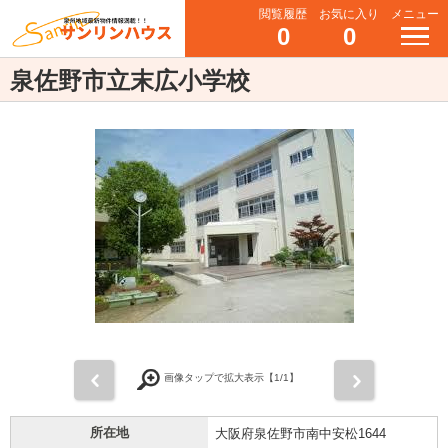
閲覧履歴
お気に入り
メニュー
0
0
泉佐野市立末広小学校
前
次
画像タップで拡大表示【
1
/1】
所在地
大阪府泉佐野市南中安松1644