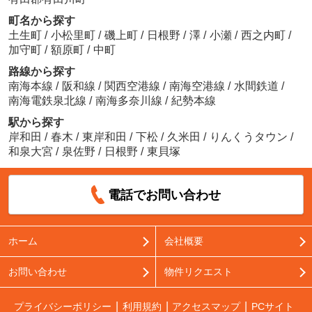
町名から探す
土生町
/
小松里町
/
磯上町
/
日根野
/
澤
/
小瀬
/
西之内町
/
加守町
/
額原町
/
中町
路線から探す
南海本線
/
阪和線
/
関西空港線
/
南海空港線
/
水間鉄道
/
南海電鉄泉北線
/
南海多奈川線
/
紀勢本線
駅から探す
岸和田
/
春木
/
東岸和田
/
下松
/
久米田
/
りんくうタウン
/
和泉大宮
/
泉佐野
/
日根野
/
東貝塚
電話でお問い合わせ
ホーム
会社概要
お問い合わせ
物件リクエスト
プライバシーポリシー
利用規約
アクセスマップ
PCサイト