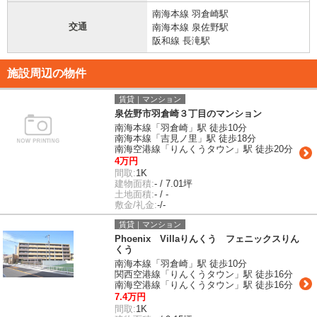
南海本線 羽倉崎駅
交通
南海本線 泉佐野駅
阪和線 長滝駅
施設周辺の物件
賃貸｜マンション
泉佐野市羽倉崎３丁目のマンション
南海本線「羽倉崎」駅 徒歩10分
南海本線「吉見ノ里」駅 徒歩18分
南海空港線「りんくうタウン」駅 徒歩20分
4万円
間取:
1K
建物面積:
- / 7.01坪
土地面積:
- / -
敷金/礼金:
-/-
賃貸｜マンション
Phoenix Villaりんくう フェニックスりん
くう
南海本線「羽倉崎」駅 徒歩10分
関西空港線「りんくうタウン」駅 徒歩16分
南海空港線「りんくうタウン」駅 徒歩16分
7.4万円
間取:
1K