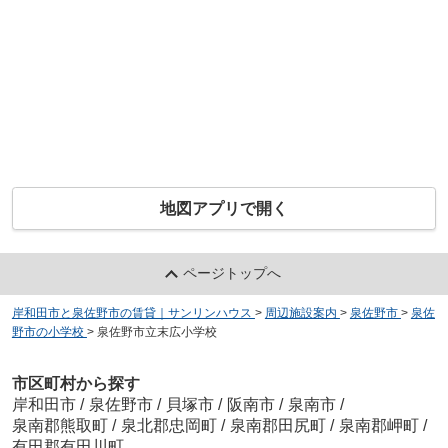
地図アプリで開く
ページトップへ
岸和田市と泉佐野市の賃貸｜サンリンハウス
>
周辺施設案内
>
泉佐野市
>
泉佐
野市の小学校
>
泉佐野市立末広小学校
市区町村から探す
岸和田市
/
泉佐野市
/
貝塚市
/
阪南市
/
泉南市
/
泉南郡熊取町
/
泉北郡忠岡町
/
泉南郡田尻町
/
泉南郡岬町
/
有田郡有田川町