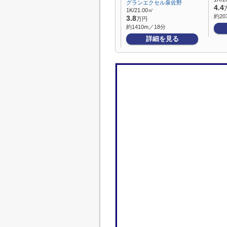
グランエクセル泉佐野
4.4
1K/21.00㎡
約20
3.8
万円
約1410m／18分
詳細を見る