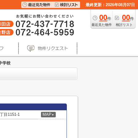
最終更新：2026年08月07日
00
00
件
件
最近見た物件
検討リスト
中学校
1151-1
MAP
▼