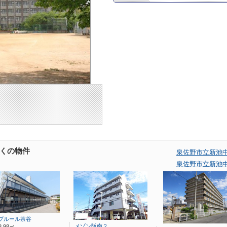
くの物件
泉佐野市立新池
泉佐野市立新池
プルール茶谷
メゾン阪南２
8.98㎡