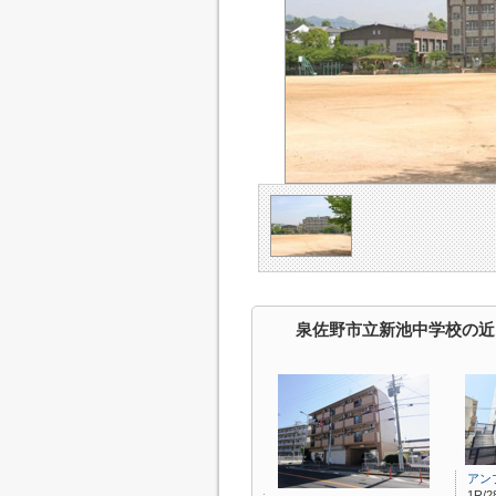
泉佐野市立新池中学校の近
アン
1R/2