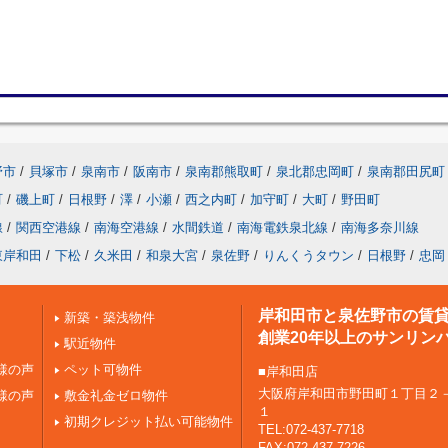
野市
/
貝塚市
/
泉南市
/
阪南市
/
泉南郡熊取町
/
泉北郡忠岡町
/
泉南郡田尻町
町
/
磯上町
/
日根野
/
澤
/
小瀬
/
西之内町
/
加守町
/
大町
/
野田町
線
/
関西空港線
/
南海空港線
/
水間鉄道
/
南海電鉄泉北線
/
南海多奈川線
東岸和田
/
下松
/
久米田
/
和泉大宮
/
泉佐野
/
りんくうタウン
/
日根野
/
忠岡
岸和田市と泉佐野市の賃
新築・築浅物件
創業20年以上のサンリン
駅近物件
様の声
ペット可物件
■岸和田店
大阪府岸和田市野田町１丁目２
様の声
敷金礼金ゼロ物件
１
初期クレジット払い可能物件
TEL:072-437-7718
FAX:072-437-7226