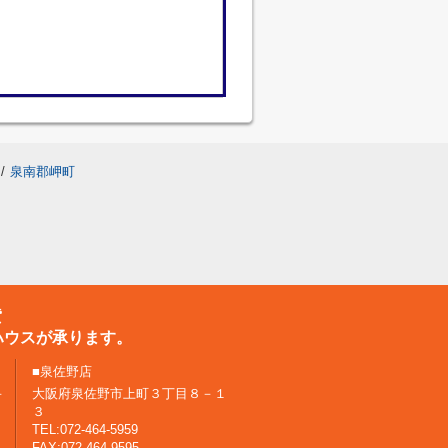
/
泉南郡岬町
貸
ハウスが承ります。
■泉佐野店
－
大阪府泉佐野市上町３丁目８－１
３
TEL:072-464-5959
FAX:072-464-9595