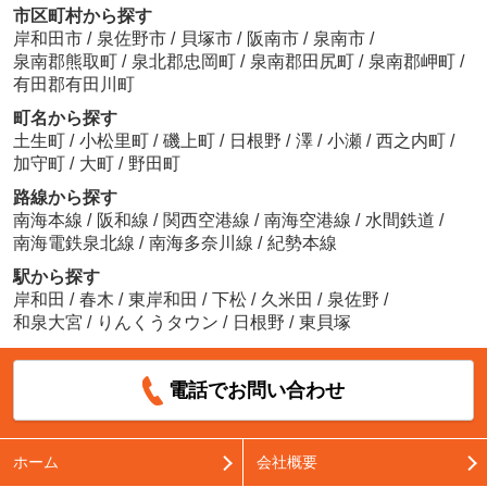
市区町村から探す
岸和田市
/
泉佐野市
/
貝塚市
/
阪南市
/
泉南市
/
泉南郡熊取町
/
泉北郡忠岡町
/
泉南郡田尻町
/
泉南郡岬町
/
有田郡有田川町
町名から探す
土生町
/
小松里町
/
磯上町
/
日根野
/
澤
/
小瀬
/
西之内町
/
加守町
/
大町
/
野田町
路線から探す
南海本線
/
阪和線
/
関西空港線
/
南海空港線
/
水間鉄道
/
南海電鉄泉北線
/
南海多奈川線
/
紀勢本線
駅から探す
岸和田
/
春木
/
東岸和田
/
下松
/
久米田
/
泉佐野
/
和泉大宮
/
りんくうタウン
/
日根野
/
東貝塚
電話でお問い合わせ
ホーム
会社概要