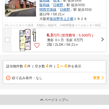
阪和線
「
長滝
」駅 徒歩18分
阪和線
「
日根野
」駅 徒歩33分
関西空港線
「
日根野
」駅 徒歩33分
築12年 / 58.21㎡
大阪府
泉佐野市
上之郷
１８２８
クレジットカード決済、月額払い相談可。24時間緊急コールセンター対応。
6.3
万
円
(管理費等：5,500円 )
0ヶ月
8万円
敷金
礼金
2階 / 2LDK / 58.21㎡
4
4
1～4
該当物件数
件
空き数
件
件を表示
変更
絞り込み条件：
なし
ページトップへ