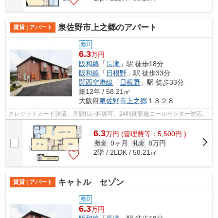
泉佐野市上之郷のアパート
賃貸 | アパート
敷0
6.3
万円
阪和線
「
長滝
」駅 徒歩18分
阪和線
「
日根野
」駅 徒歩33分
関西空港線
「
日根野
」駅 徒歩33分
築12年 / 58.21㎡
大阪府
泉佐野市
上之郷
１８２８
クレジットカード決済、月額払い相談可。24時間緊急コールセンター対応。
6.3
万
円
(管理費等：5,500円 )
0ヶ月
8万円
敷金
礼金
2階 / 2LDK / 58.21㎡
キャトル セゾン
賃貸 | アパート
敷0
6.3
万円