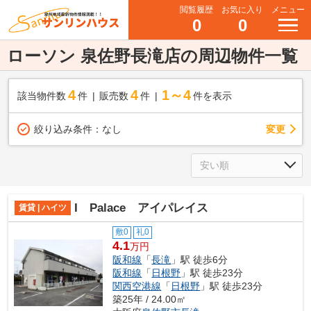
閲覧履歴
お気に入り
メニュー
0
0
ローソン 泉佐野長滝店の周辺物件一覧
4
4
1～4
該当物件数
件
販売数
件
件を表示
変更
絞り込み条件：
なし
I Palace アイパレイス
賃貸 | ハイツ
敷0
礼0
4.1
万円
阪和線
「
長滝
」駅 徒歩6分
阪和線
「
日根野
」駅 徒歩23分
関西空港線
「
日根野
」駅 徒歩23分
築25年 / 24.00㎡