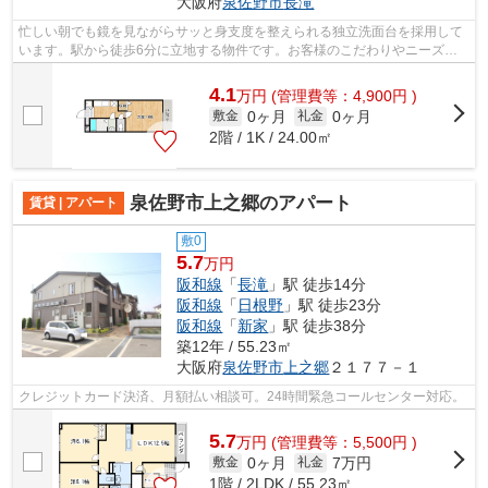
大阪府
泉佐野市
長滝
忙しい朝でも鏡を見ながらサッと身支度を整えられる独立洗面台を採用して
います。駅から徒歩6分に立地する物件です。お客様のこだわりやニーズに
合わせた物件をご紹介いたします。賃貸...
4.1
万
円
(管理費等：4,900円 )
0ヶ月
0ヶ月
敷金
礼金
2階 / 1K / 24.00㎡
泉佐野市上之郷のアパート
賃貸 | アパート
敷0
5.7
万円
阪和線
「
長滝
」駅 徒歩14分
阪和線
「
日根野
」駅 徒歩23分
阪和線
「
新家
」駅 徒歩38分
築12年 / 55.23㎡
大阪府
泉佐野市
上之郷
２１７７－１
クレジットカード決済、月額払い相談可。24時間緊急コールセンター対応。
5.7
万
円
(管理費等：5,500円 )
0ヶ月
7万円
敷金
礼金
1階 / 2LDK / 55.23㎡