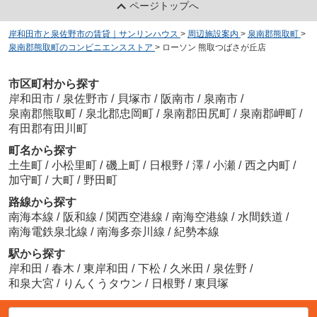
ページトップへ
岸和田市と泉佐野市の賃貸｜サンリンハウス
>
周辺施設案内
>
泉南郡熊取町
>
泉南郡熊取町のコンビニエンスストア
>
ローソン 熊取つばさが丘店
市区町村から探す
岸和田市
/
泉佐野市
/
貝塚市
/
阪南市
/
泉南市
/
泉南郡熊取町
/
泉北郡忠岡町
/
泉南郡田尻町
/
泉南郡岬町
/
有田郡有田川町
町名から探す
土生町
/
小松里町
/
磯上町
/
日根野
/
澤
/
小瀬
/
西之内町
/
加守町
/
大町
/
野田町
路線から探す
南海本線
/
阪和線
/
関西空港線
/
南海空港線
/
水間鉄道
/
南海電鉄泉北線
/
南海多奈川線
/
紀勢本線
駅から探す
岸和田
/
春木
/
東岸和田
/
下松
/
久米田
/
泉佐野
/
和泉大宮
/
りんくうタウン
/
日根野
/
東貝塚