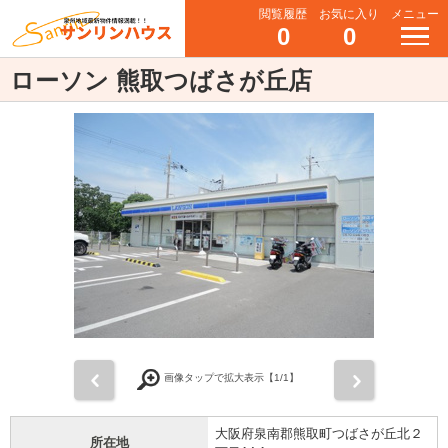
閲覧履歴
お気に入り
メニュー
0
0
ローソン 熊取つばさが丘店
前
次
画像タップで拡大表示【
1
/1】
大阪府泉南郡熊取町つばさが丘北２
所在地