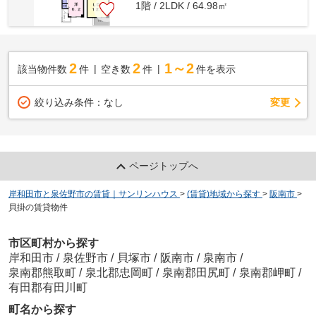
1階 / 2LDK / 64.98㎡
2
2
1～2
該当物件数
件
空き数
件
件を表示
変更
絞り込み条件：
なし
ページトップへ
岸和田市と泉佐野市の賃貸｜サンリンハウス
>
(賃貸)地域から探す
>
阪南市
>
貝掛の賃貸物件
市区町村から探す
岸和田市
/
泉佐野市
/
貝塚市
/
阪南市
/
泉南市
/
泉南郡熊取町
/
泉北郡忠岡町
/
泉南郡田尻町
/
泉南郡岬町
/
有田郡有田川町
町名から探す