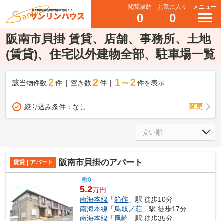
閲覧履歴
お気に入り
メニュー
0
0
阪南市貝掛 賃貸、店舗、事務所、土地
(賃貸)、住宅以外建物全部、駐車場一覧
2
2
1～2
該当物件数
件
空き数
件
件を表示
変更
絞り込み条件：
なし
阪南市貝掛のアパート
賃貸 | アパート
敷0
5.2
万円
南海本線
「
箱作
」駅 徒歩10分
南海本線
「
鳥取ノ荘
」駅 徒歩17分
南海本線
「
尾崎
」駅 徒歩35分