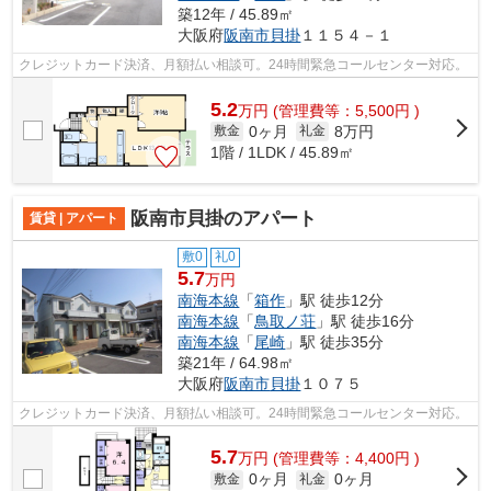
築12年 / 45.89㎡
大阪府
阪南市
貝掛
１１５４－１
クレジットカード決済、月額払い相談可。24時間緊急コールセンター対応。
5.2
万
円
(管理費等：5,500円 )
0ヶ月
8万円
敷金
礼金
1階 / 1LDK / 45.89㎡
阪南市貝掛のアパート
賃貸 | アパート
敷0
礼0
5.7
万円
南海本線
「
箱作
」駅 徒歩12分
南海本線
「
鳥取ノ荘
」駅 徒歩16分
南海本線
「
尾崎
」駅 徒歩35分
築21年 / 64.98㎡
大阪府
阪南市
貝掛
１０７５
クレジットカード決済、月額払い相談可。24時間緊急コールセンター対応。
5.7
万
円
(管理費等：4,400円 )
0ヶ月
0ヶ月
敷金
礼金