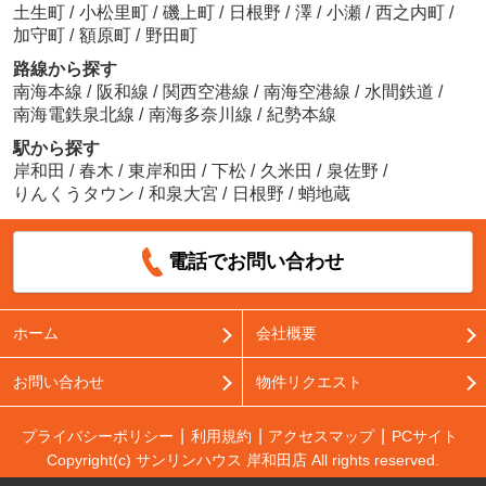
土生町
/
小松里町
/
磯上町
/
日根野
/
澤
/
小瀬
/
西之内町
/
加守町
/
額原町
/
野田町
路線から探す
南海本線
/
阪和線
/
関西空港線
/
南海空港線
/
水間鉄道
/
南海電鉄泉北線
/
南海多奈川線
/
紀勢本線
駅から探す
岸和田
/
春木
/
東岸和田
/
下松
/
久米田
/
泉佐野
/
りんくうタウン
/
和泉大宮
/
日根野
/
蛸地蔵
電話でお問い合わせ
ホーム
会社概要
お問い合わせ
物件リクエスト
プライバシーポリシー
利用規約
アクセスマップ
PCサイト
Copyright(c) サンリンハウス 岸和田店 All rights reserved.