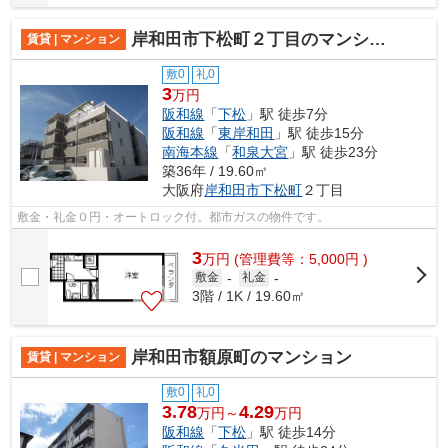
岸和田市下松町２丁目のマンション
賃貸 | マンション
敷0
礼0
3
万円
阪和線
「
下松
」駅 徒歩7分
阪和線
「
東岸和田
」駅 徒歩15分
南海本線
「
和泉大宮
」駅 徒歩23分
築36年 / 19.60㎡
大阪府
岸和田市
下松町
２丁目
敷金・礼金０円・オートロック付。都市ガスの物件です。
3
万
円
(管理費等：5,000円 )
敷金
-
礼金
-
3階 / 1K / 19.60㎡
岸和田市額原町のマンション
賃貸 | マンション
敷0
礼0
3.78
4.29
万円～
万円
阪和線
「
下松
」駅 徒歩14分