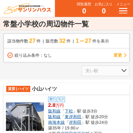
閲覧履歴
お気に入り
メニュー
0
0
常盤小学校の周辺物件一覧
27
32
1～27
該当物件数
件
販売数
件
件を表示
変更
絞り込み条件：
なし
小山ハイツ
賃貸 | ハイツ
敷0
礼0
2.8
万円
阪和線
「
下松
」駅 徒歩3分
阪和線
「
東岸和田
」駅 徒歩20分
南海本線
「
岸和田
」駅 徒歩24分
築35年 / 19.80㎡