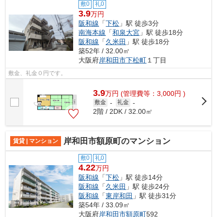
敷0
礼0
3.9
万円
阪和線
「
下松
」駅 徒歩3分
南海本線
「
和泉大宮
」駅 徒歩18分
阪和線
「
久米田
」駅 徒歩18分
築52年 / 32.00㎡
大阪府
岸和田市
下松町
１丁目
敷金、礼金０円です。
3.9
万
円
(管理費等：3,000円 )
敷金
-
礼金
-
2階 / 2DK / 32.00㎡
岸和田市額原町のマンション
賃貸 | マンション
敷0
礼0
4.22
万円
阪和線
「
下松
」駅 徒歩14分
阪和線
「
久米田
」駅 徒歩24分
阪和線
「
東岸和田
」駅 徒歩31分
築54年 / 33.09㎡
大阪府
岸和田市
額原町
592