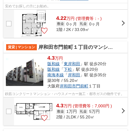
安めでお探しの方にお勧め。
4.22
万
円
(管理費等：- )
0ヶ月
0ヶ月
敷金
礼金
1階 / 2K / 33.09㎡
岸和田市門前町１丁目のマンション
賃貸 | マンション
4.3
万円
阪和線
「
東岸和田
」駅 徒歩20分
阪和線
「
下松
」駅 徒歩20分
南海本線
「
岸和田
」駅 徒歩35分
築30年 / 55.20㎡
大阪府
岸和田市
門前町
１丁目
鉄筋コンクリートマンション・ハウスメーカー施工・都市ガスの物件です。
4.3
万
円
(管理費等：7,000円 )
1万円
5万円
敷金
礼金
2階 / 2LDK / 55.20㎡