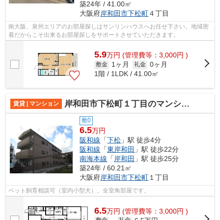
築24年 / 41.00㎡
大阪府
岸和田市
下松町
４丁目
南大阪、泉州エリアのお部屋探しはサンリンハウスへお任せ下さい。地域密
着だからこそ出来るお部屋探しをサポートさせていただきます。
5.9
万
円
(管理費等：3,000円 )
1ヶ月
0ヶ月
敷金
礼金
1階 / 1LDK / 41.00㎡
岸和田市下松町１丁目のマンション
賃貸 | マンション
敷0
6.5
万円
阪和線
「
下松
」駅 徒歩4分
阪和線
「
東岸和田
」駅 徒歩22分
南海本線
「
岸和田
」駅 徒歩25分
築24年 / 60.21㎡
大阪府
岸和田市
下松町
１丁目
ペット飼育相談可（室内小型犬）。全室角部屋です。
6.5
万
円
(管理費等：3,000円 )