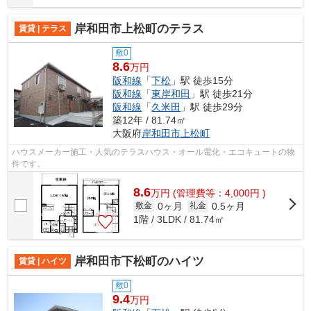
岸和田市上松町のテラス
賃貸 | テラス
敷0
8.6
万円
阪和線
「
下松
」駅 徒歩15分
阪和線
「
東岸和田
」駅 徒歩21分
阪和線
「
久米田
」駅 徒歩29分
築12年 / 81.74㎡
大阪府
岸和田市
上松町
ハウスメーカー施工・人気のテラスハウス・オール電化・エコキュートの物
件です。
8.6
万
円
(管理費等：4,000円 )
0ヶ月
0.5ヶ月
敷金
礼金
1階 / 3LDK / 81.74㎡
岸和田市下松町のハイツ
賃貸 | ハイツ
敷0
9.4
万円