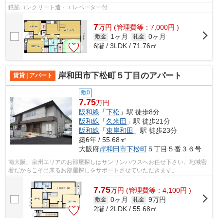
鉄筋コンクリート造・エレベーター付
7
万
円
(管理費等：7,000円 )
1ヶ月
0ヶ月
敷金
礼金
6階 / 3LDK / 71.76㎡
岸和田市下松町５丁目のアパート
賃貸 | アパート
敷0
7.75
万円
阪和線
「
下松
」駅 徒歩8分
阪和線
「
久米田
」駅 徒歩21分
阪和線
「
東岸和田
」駅 徒歩23分
築6年 / 55.68㎡
大阪府
岸和田市
下松町
５丁目５番３６号
南大阪、泉州エリアのお部屋探しはサンリンハウスへお任せ下さい。地域密
着だからこそ出来るお部屋探しをサポートさせていただきます。
7.75
万
円
(管理費等：4,100円 )
0ヶ月
9万円
敷金
礼金
2階 / 2LDK / 55.68㎡