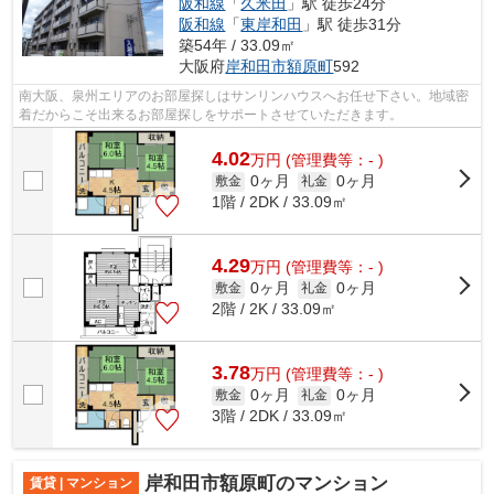
阪和線
「
久米田
」駅 徒歩24分
阪和線
「
東岸和田
」駅 徒歩31分
築54年 / 33.09㎡
大阪府
岸和田市
額原町
592
南大阪、泉州エリアのお部屋探しはサンリンハウスへお任せ下さい。地域密
着だからこそ出来るお部屋探しをサポートさせていただきます。
4.02
万
円
(管理費等：- )
0ヶ月
0ヶ月
敷金
礼金
1階 / 2DK / 33.09㎡
4.29
万
円
(管理費等：- )
0ヶ月
0ヶ月
敷金
礼金
2階 / 2K / 33.09㎡
3.78
万
円
(管理費等：- )
0ヶ月
0ヶ月
敷金
礼金
3階 / 2DK / 33.09㎡
岸和田市額原町のマンション
賃貸 | マンション