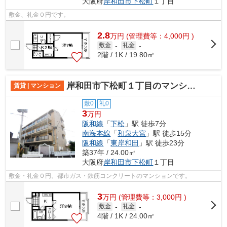
大阪府
岸和田市
下松町
１丁目
敷金、礼金０円です。
2.8
万
円
(管理費等：4,000円 )
敷金
-
礼金
-
2階 / 1K / 19.80㎡
岸和田市下松町１丁目のマンション
賃貸 | マンション
敷0
礼0
3
万円
阪和線
「
下松
」駅 徒歩7分
南海本線
「
和泉大宮
」駅 徒歩15分
阪和線
「
東岸和田
」駅 徒歩23分
築37年 / 24.00㎡
大阪府
岸和田市
下松町
１丁目
敷金・礼金０円。都市ガス・鉄筋コンクリートのマンションです。
3
万
円
(管理費等：3,000円 )
敷金
-
礼金
-
4階 / 1K / 24.00㎡