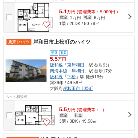
5.1
万
円
(管理費等：5,000円 )
1万円
6万円
敷金
礼金
1階 / 2LDK / 50.78㎡
岸和田市上松町のハイツ
賃貸 | ハイツ
敷0
礼0
5.5
万円
阪和線
「
東岸和田
」駅 徒歩9分
南海本線
「
岸和田
」駅 徒歩17分
阪和線
「
下松
」駅 徒歩16分
築39年 / 49.58㎡
大阪府
岸和田市
上松町
ペット相談可。
5.5
万
円
(管理費等：- )
敷金
-
礼金
-
3階 / 3DK / 49.58㎡