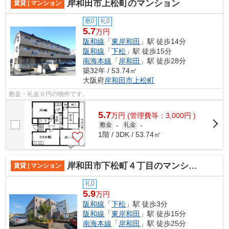
岸和田市上松町のマンション
賃貸 | マンション
敷0
礼0
5.7
万円
阪和線
「
東岸和田
」駅 徒歩14分
阪和線
「
下松
」駅 徒歩15分
南海本線
「
岸和田
」駅 徒歩28分
築32年 / 53.74㎡
大阪府
岸和田市
上松町
敷金・礼金０円の物件です。
5.7
万
円
(管理費等：3,000円 )
敷金
-
礼金
-
1階 / 3DK / 53.74㎡
岸和田市下松町４丁目のマンション
賃貸 | マンション
礼0
5.9
万円
阪和線
「
下松
」駅 徒歩3分
阪和線
「
東岸和田
」駅 徒歩15分
南海本線
「
岸和田
」駅 徒歩25分