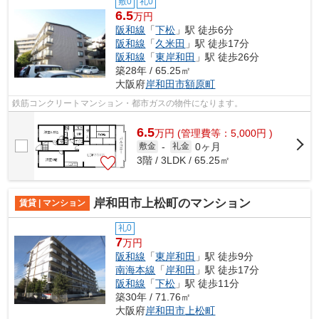
敷0
礼0
6.5
万円
阪和線
「
下松
」駅 徒歩6分
阪和線
「
久米田
」駅 徒歩17分
阪和線
「
東岸和田
」駅 徒歩26分
築28年 / 65.25㎡
大阪府
岸和田市
額原町
鉄筋コンクリートマンション・都市ガスの物件になります。
6.5
万
円
(管理費等：5,000円 )
0ヶ月
敷金
-
礼金
3階 / 3LDK / 65.25㎡
岸和田市上松町のマンション
賃貸 | マンション
礼0
7
万円
阪和線
「
東岸和田
」駅 徒歩9分
南海本線
「
岸和田
」駅 徒歩17分
阪和線
「
下松
」駅 徒歩11分
築30年 / 71.76㎡
大阪府
岸和田市
上松町