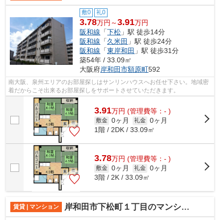
敷0
礼0
3.78
3.91
万円～
万円
阪和線
「
下松
」駅 徒歩14分
阪和線
「
久米田
」駅 徒歩24分
阪和線
「
東岸和田
」駅 徒歩31分
築54年 / 33.09㎡
大阪府
岸和田市
額原町
592
南大阪、泉州エリアのお部屋探しはサンリンハウスへお任せ下さい。地域密
着だからこそ出来るお部屋探しをサポートさせていただきます。
3.91
万
円
(管理費等：- )
0ヶ月
0ヶ月
敷金
礼金
1階 / 2DK / 33.09㎡
3.78
万
円
(管理費等：- )
0ヶ月
0ヶ月
敷金
礼金
3階 / 2K / 33.09㎡
岸和田市下松町１丁目のマンション
賃貸 | マンション