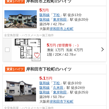
岸和田市上松町のハイツ
賃貸 | ハイツ
5
万円
阪和線
「
下松
」駅 徒歩13分
阪和線
「
東岸和田
」駅 徒歩20分
築25年 / 42.78㎡
大阪府
岸和田市
上松町
全室角部屋・ハウスメーカー施工物件
5
万
円
(管理費等：- )
1万円
6万円
敷金
礼金
1階 / 2DK / 42.78㎡
岸和田市下松町のハイツ
賃貸 | ハイツ
5.1
万円
阪和線
「
下松
」駅 徒歩10分
阪和線
「
久米田
」駅 徒歩24分
阪和線
「
東岸和田
」駅 徒歩25分
築28年 / 50.78㎡
大阪府
岸和田市
下松町
全室角部屋・ハウスメーカー施工物件