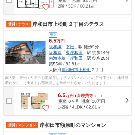
6.5万円
敷金
-
礼金
2階 / 3DK / 60.21㎡
岸和田市上松町２丁目のテラス
賃貸 | テラス
敷0
6.5
万円
阪和線
「
下松
」駅 徒歩9分
阪和線
「
東岸和田
」駅 徒歩14分
南海本線
「
岸和田
」駅 徒歩25分
築55年 / 82.81㎡
大阪府
岸和田市
上松町
２丁目
南大阪、泉州エリアのお部屋探しはサンリンハウスへお任せ下さい。地域密
着だからこそ出来るお部屋探しをサポートさせていただきます。
6.5
万
円
(管理費等：- )
0ヶ月
10万円
敷金
礼金
1-2階 / 4LDK / 82.81㎡
岸和田市額原町のマンション
賃貸 | マンション