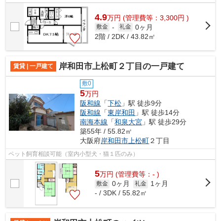
4.9
万
円
(管理費等：3,300円 )
0ヶ月
敷金
-
礼金
2階 / 2DK / 43.82㎡
岸和田市上松町２丁目の一戸建て
賃貸 | 一戸建て
敷0
5
万円
阪和線
「
下松
」駅 徒歩9分
阪和線
「
東岸和田
」駅 徒歩14分
南海本線
「
和泉大宮
」駅 徒歩29分
築55年 / 55.82㎡
大阪府
岸和田市
上松町
２丁目
ペット飼育相談可能（室内小型犬・猫１匹のみ）
5
万
円
(管理費等：- )
0ヶ月
1ヶ月
敷金
礼金
- / 3DK / 55.82㎡