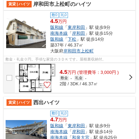
岸和田市上松町のハイツ
賃貸 | ハイツ
敷0
礼0
4.5
万円
阪和線
「
東岸和田
」駅 徒歩9分
南海本線
「
岸和田
」駅 徒歩15分
阪和線
「
下松
」駅 徒歩14分
築37年 / 46.37㎡
大阪府
岸和田市
上松町
敷金・礼金０円。手頃な家賃の３ＤＫです。屋根裏収納付。
4.5
万
円
(管理費等：3,000円 )
敷金
-
礼金
-
2階 / 3DK / 46.37㎡
西出ハイツ
賃貸 | ハイツ
敷0
礼0
4.7
万円
阪和線
「
東岸和田
」駅 徒歩9分
南海本線
「
岸和田
」駅 徒歩14分
南海本線
「
和泉大宮
」駅 徒歩25分