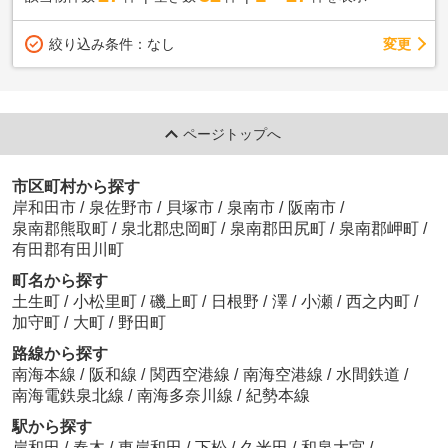
変更
絞り込み条件：
なし
ページトップへ
市区町村から探す
岸和田市
/
泉佐野市
/
貝塚市
/
泉南市
/
阪南市
/
泉南郡熊取町
/
泉北郡忠岡町
/
泉南郡田尻町
/
泉南郡岬町
/
有田郡有田川町
町名から探す
土生町
/
小松里町
/
磯上町
/
日根野
/
澤
/
小瀬
/
西之内町
/
加守町
/
大町
/
野田町
路線から探す
南海本線
/
阪和線
/
関西空港線
/
南海空港線
/
水間鉄道
/
南海電鉄泉北線
/
南海多奈川線
/
紀勢本線
駅から探す
岸和田
/
春木
/
東岸和田
/
下松
/
久米田
/
和泉大宮
/