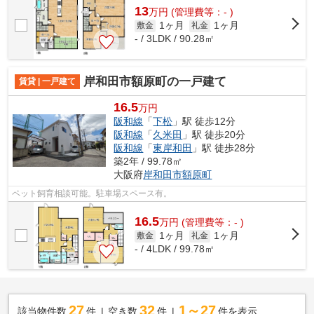
13
万
円
(管理費等：- )
1ヶ月
1ヶ月
敷金
礼金
- / 3LDK / 90.28㎡
岸和田市額原町の一戸建て
賃貸 | 一戸建て
16.5
万円
阪和線
「
下松
」駅 徒歩12分
阪和線
「
久米田
」駅 徒歩20分
阪和線
「
東岸和田
」駅 徒歩28分
築2年 / 99.78㎡
大阪府
岸和田市
額原町
ペット飼育相談可能。駐車場スペース有。
16.5
万
円
(管理費等：- )
1ヶ月
1ヶ月
敷金
礼金
- / 4LDK / 99.78㎡
27
32
1～27
該当物件数
件
空き数
件
件を表示