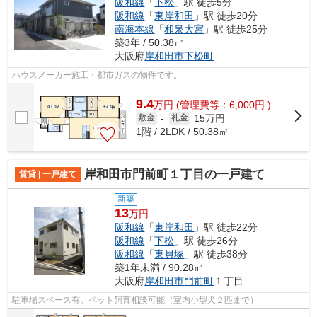
阪和線
「
下松
」駅 徒歩5分
阪和線
「
東岸和田
」駅 徒歩20分
南海本線
「
和泉大宮
」駅 徒歩25分
築3年 / 50.38㎡
大阪府
岸和田市
下松町
ハウスメーカー施工・都市ガスの物件です。
9.4
万
円
(管理費等：6,000円 )
15万円
敷金
-
礼金
1階 / 2LDK / 50.38㎡
岸和田市門前町１丁目の一戸建て
賃貸 | 一戸建て
新築
13
万円
阪和線
「
東岸和田
」駅 徒歩22分
阪和線
「
下松
」駅 徒歩26分
阪和線
「
東貝塚
」駅 徒歩38分
築1年未満 / 90.28㎡
大阪府
岸和田市
門前町
１丁目
駐車場スペース有。ペット飼育相談可能（室内小型犬２匹まで）