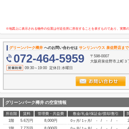
※地図上に表示される物件の位置は付近住所に所在することを表すものであり、実際
グリーンパーク樽井
へのお問い合わせは
サンリンハウス 泉佐野店まで
072-464-5959
〒598-0007
大阪府泉佐野市上町３
09:30～19:00 定休日:水曜日
グリーンパーク樽井
の空室情報
所在階
賃料
管理費・共益費
敷金/礼金/保証金/償却/敷引
1階
5.6万円
8,000円
/
/
/
/
0ヶ月
1ヶ月
-
-
-
1階
7.7万円
8,000円
/
/
/
/
0ヶ月
1ヶ月
-
-
-