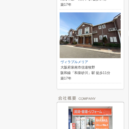
築17年
ヴィラプルメリア
大阪府泉南市信達牧野
阪和線「和泉砂川」駅 徒歩11分
築17年