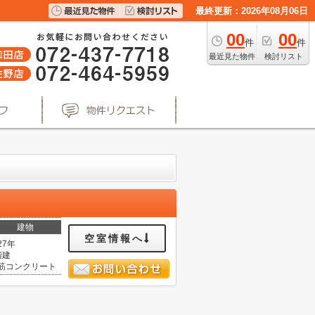
最終更新：2026年08月06日
00
00
件
件
最近見た物件
検討リスト
建物
空室情報へ
27年
階建
筋コンクリート