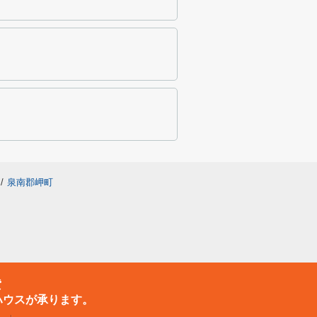
/
泉南郡岬町
貸
ハウスが承ります。