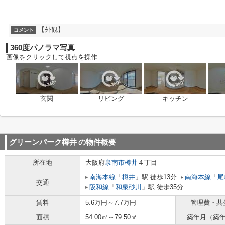
【外観】
コメント
360度パノラマ写真
画像をクリックして視点を操作
玄関
リビング
キッチン
グリーンパーク樽井
の物件概要
所在地
大阪府
泉南市
樽井
４丁目
南海本線
「
樽井
」駅 徒歩13分
南海本線
「
尾
交通
阪和線
「
和泉砂川
」駅 徒歩35分
賃料
5.6万円～7.7万円
管理費・共
面積
54.00㎡～79.50㎡
築年月（築