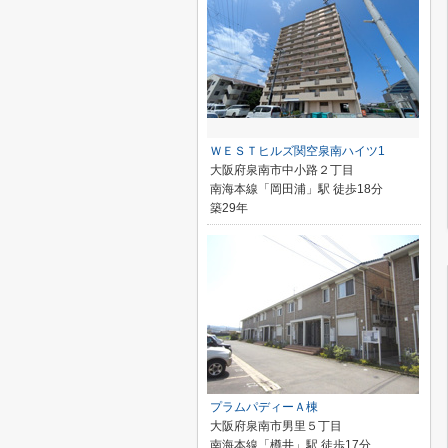
ＷＥＳＴヒルズ関空泉南ハイツ1
大阪府泉南市中小路２丁目
南海本線「岡田浦」駅 徒歩18分
築29年
プラムパディーＡ棟
大阪府泉南市男里５丁目
南海本線「樽井」駅 徒歩17分