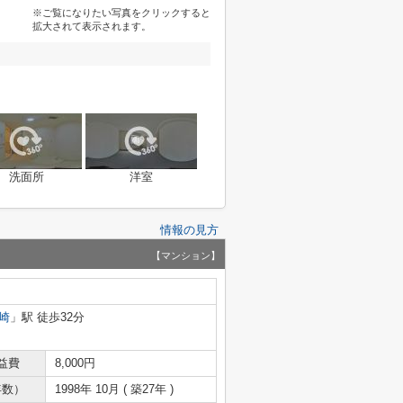
※ご覧になりたい写真をクリックすると
拡大されて表示されます。
洗面所
洋室
情報の見方
【マンション】
崎
」駅 徒歩32分
益費
8,000円
年数）
1998年 10月 ( 築27年 )