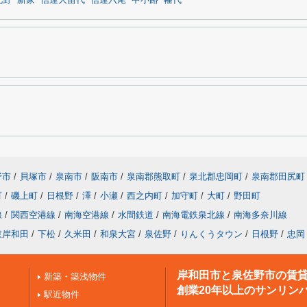
北野
新家
信達大苗代
信達六尾
中小路
幡代
野市
/
貝塚市
/
泉南市
/
阪南市
/
泉南郡熊取町
/
泉北郡忠岡町
/
泉南郡田尻町
町
/
磯上町
/
日根野
/
澤
/
小瀬
/
西之内町
/
加守町
/
大町
/
野田町
線
/
関西空港線
/
南海空港線
/
水間鉄道
/
南海電鉄泉北線
/
南海多奈川線
東岸和田
/
下松
/
久米田
/
和泉大宮
/
泉佐野
/
りんくうタウン
/
日根野
/
忠岡
岸和田市と泉佐野市の賃
新築・築浅物件
創業20年以上のサンリン
駅近物件