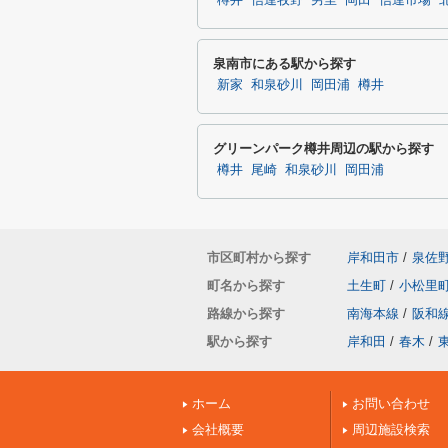
樽井
信達牧野
男里
岡田
信達市場
泉南市にある駅から探す
新家
和泉砂川
岡田浦
樽井
グリーンパーク樽井周辺の駅から探す
樽井
尾崎
和泉砂川
岡田浦
市区町村から探す
岸和田市
/
泉佐
町名から探す
土生町
/
小松里
路線から探す
南海本線
/
阪和
駅から探す
岸和田
/
春木
/
ホーム
お問い合わせ
会社概要
周辺施設検索