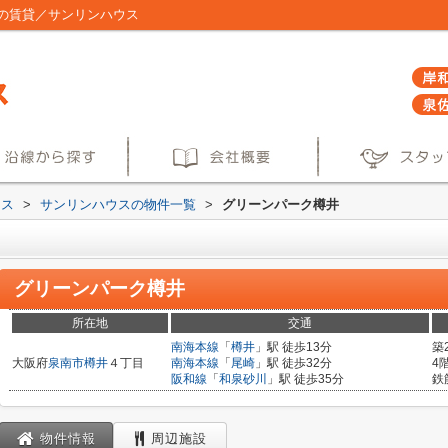
の賃貸／サンリンハウス
ウス
>
サンリンハウスの物件一覧
>
グリーンパーク樽井
グリーンパーク樽井
所在地
交通
南海本線
「
樽井
」駅 徒歩13分
築
大阪府
泉南市
樽井
４丁目
南海本線
「
尾崎
」駅 徒歩32分
4
阪和線
「
和泉砂川
」駅 徒歩35分
鉄
物件情報
周辺施設