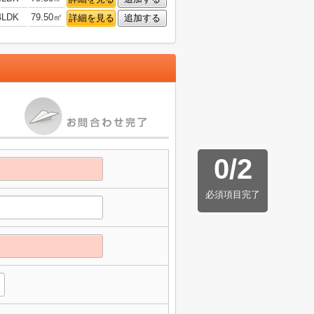
4LDK
79.50㎡
詳細を見る
追加する
0
/
2
必須項目完了
】