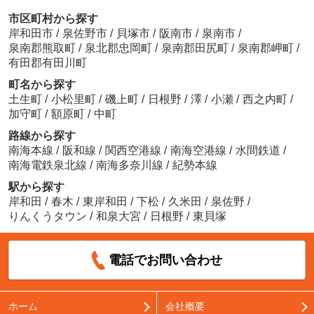
市区町村から探す
岸和田市
/
泉佐野市
/
貝塚市
/
阪南市
/
泉南市
/
泉南郡熊取町
/
泉北郡忠岡町
/
泉南郡田尻町
/
泉南郡岬町
/
有田郡有田川町
町名から探す
土生町
/
小松里町
/
磯上町
/
日根野
/
澤
/
小瀬
/
西之内町
/
加守町
/
額原町
/
中町
路線から探す
南海本線
/
阪和線
/
関西空港線
/
南海空港線
/
水間鉄道
/
南海電鉄泉北線
/
南海多奈川線
/
紀勢本線
駅から探す
岸和田
/
春木
/
東岸和田
/
下松
/
久米田
/
泉佐野
/
りんくうタウン
/
和泉大宮
/
日根野
/
東貝塚
電話でお問い合わせ
ホーム
会社概要