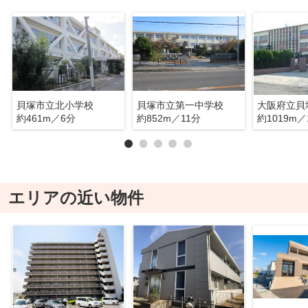
貝塚市立北小学校
貝塚市立第一中学校
大阪府立貝
約461m／6分
約852m／11分
約1019m／
エリアの近い物件