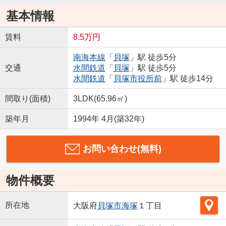
基本情報
賃料
8.5万円
南海本線
「
貝塚
」駅 徒歩5分
交通
水間鉄道
「
貝塚
」駅 徒歩5分
水間鉄道
「
貝塚市役所前
」駅 徒歩14分
間取り(面積)
3LDK(65.96㎡)
築年月
1994年 4月(築32年)
お問い合わせ(無料)
物件概要
所在地
大阪府
貝塚市
海塚
１丁目