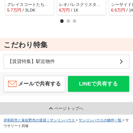
グレイスコートたちばな
レオパレスクリスタルⅡ
5.7
万
円
/ 3LDK
6
万
円
/ 1K
6.6
万
円
/ 1
こだわり特集
【賃貸特集】駅近物件
メールで共有する
LINEで共有する
ページトップへ
岸和田市と泉佐野市の賃貸｜サンリンハウス
>
サンリンハウスの物件一覧
>
サ
ウサリート貝塚