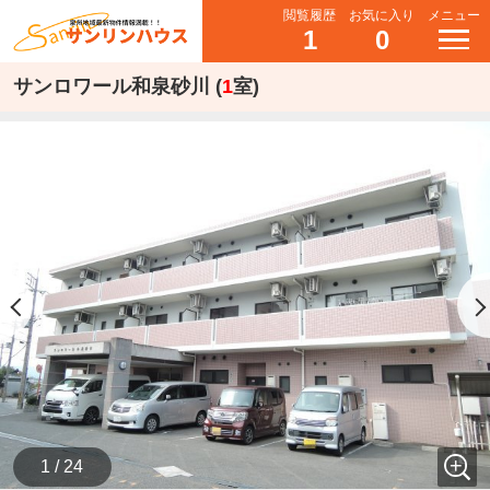
閲覧履歴
お気に入り
メニュー
1
0
サンロワール和泉砂川 (
1
室)
1 / 24