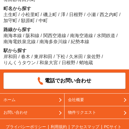
町名から探す
土生町
/
小松里町
/
磯上町
/
澤
/
日根野
/
小瀬
/
西之内町
/
加守町
/
額原町
/
中町
路線から探す
南海本線
/
阪和線
/
関西空港線
/
南海空港線
/
水間鉄道
/
南海電鉄泉北線
/
南海多奈川線
/
紀勢本線
駅から探す
岸和田
/
春木
/
東岸和田
/
下松
/
久米田
/
泉佐野
/
りんくうタウン
/
和泉大宮
/
日根野
/
蛸地蔵
電話でお問い合わせ
ホーム
会社概要
お問い合わせ
物件リクエスト
プライバシーポリシー
利用規約
アクセスマップ
PCサイト