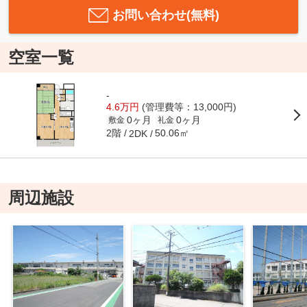
お問い合わせ(無料)
空室一覧
-
4.6万円
(管理費等：13,000円)
0ヶ月
0ヶ月
敷金
礼金
2階
50.06㎡
2DK
周辺施設