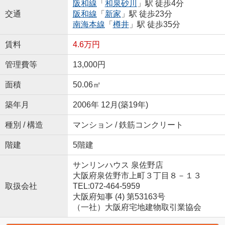
阪和線
「
和泉砂川
」駅 徒歩4分
交通
阪和線
「
新家
」駅 徒歩23分
南海本線
「
樽井
」駅 徒歩35分
賃料
4.6万円
管理費等
13,000円
面積
50.06㎡
築年月
2006年 12月(築19年)
種別 / 構造
マンション / 鉄筋コンクリート
階建
5階建
サンリンハウス 泉佐野店
大阪府泉佐野市上町３丁目８－１３
取扱会社
TEL:072-464-5959
大阪府知事 (4) 第53163号
（一社）大阪府宅地建物取引業協会