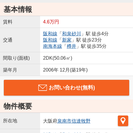
基本情報
賃料
4.6万円
阪和線
「
和泉砂川
」駅 徒歩4分
交通
阪和線
「
新家
」駅 徒歩23分
南海本線
「
樽井
」駅 徒歩35分
間取り(面積)
2DK(50.06㎡)
築年月
2006年 12月(築19年)
お問い合わせ(無料)
物件概要
所在地
大阪府
泉南市
信達牧野