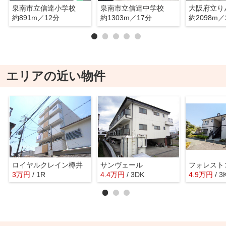
泉南市立信達小学校
泉南市立信達中学校
約891m／12分
約1303m／17分
約2098m／
エリアの近い物件
ロイヤルクレイン樽井
サンヴェール
フォレスト
3
万
円
/ 1R
4.4
万
円
/ 3DK
4.9
万
円
/ 3