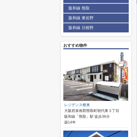
阪和線 熊取
阪和線 東佐野
阪和線 日根野
おすすめ物件
レジデンス根来
大阪府泉南郡熊取町朝代東３丁目
阪和線「熊取」駅 徒歩36分
築14年