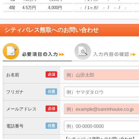
4階
4.5万円
4,000円
/
/
/
/
-
1ヶ月
-
-
-
シティパレス熊取
へのお問い合わせ
お名前
必須
フリガナ
任意
メールアドレス
必須
電話番号
任意
【シティパレス熊取へのお問い合わせ】