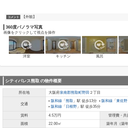
【外観】
コメント
360度パノラマ写真
画像をクリックして視点を操作
洋室
キッチン
風呂
シティパレス熊取
の物件概要
所在地
大阪府
泉南郡熊取町
野田
２丁目
阪和線
「
熊取
」駅 徒歩13分
阪和線
「
東佐野
交通
阪和線
「
日根野
」駅 徒歩35分
賃料
4.5万円
管理費・共
面積
22.00㎡
築年月（築