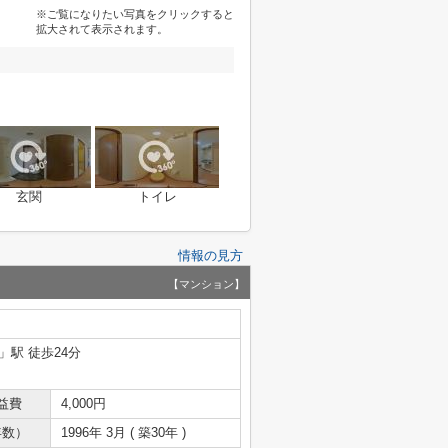
※ご覧になりたい写真をクリックすると
拡大されて表示されます。
玄関
トイレ
情報の見方
【マンション】
」駅 徒歩24分
益費
4,000円
年数）
1996年 3月 ( 築30年 )