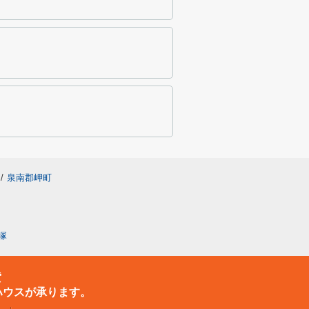
/
泉南郡岬町
塚
貸
ハウスが承ります。