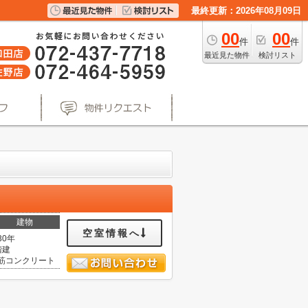
最終更新：2026年08月09日
00
00
件
件
最近見た物件
検討リスト
建物
空室情報へ
30年
階建
筋コンクリート