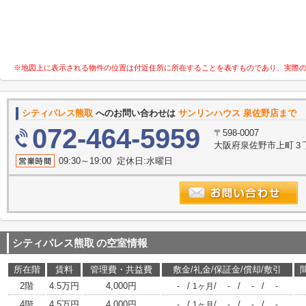
※地図上に表示される物件の位置は付近住所に所在することを表すものであり、実際
シティパレス熊取
へのお問い合わせは
サンリンハウス 泉佐野店まで
072-464-5959
〒598-0007
大阪府泉佐野市上町３
09:30～19:00 定休日:水曜日
シティパレス熊取
の空室情報
所在階
賃料
管理費・共益費
敷金/礼金/保証金/償却/敷引
2階
4.5万円
4,000円
/
/
/
/
-
1ヶ月
-
-
-
4階
4.5万円
4,000円
/
/
/
/
-
1ヶ月
-
-
-