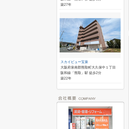
築27年
スカイビュー宝泉
大阪府泉南郡熊取町大久保中１丁目
阪和線「熊取」駅 徒歩2分
築22年