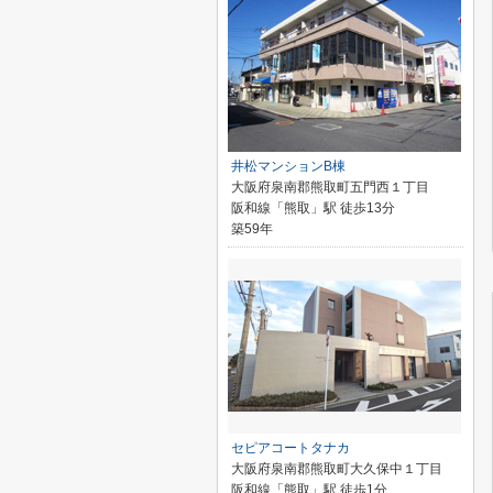
井松マンションB棟
大阪府泉南郡熊取町五門西１丁目
阪和線「熊取」駅 徒歩13分
築59年
セピアコートタナカ
大阪府泉南郡熊取町大久保中１丁目
阪和線「熊取」駅 徒歩1分