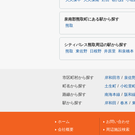
大久保中
大久保南
野田
朝代西
小垣
泉南郡熊取町にある駅から探す
熊取
シティパレス熊取周辺の駅から探す
熊取
東佐野
日根野
井原里
和泉橋本
市区町村から探す
岸和田市
/
泉佐
町名から探す
土生町
/
小松里
路線から探す
南海本線
/
阪和
駅から探す
岸和田
/
春木
/
ホーム
お問い合わせ
会社概要
周辺施設検索