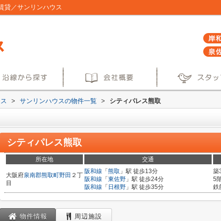
賃貸／サンリンハウス
ウス
>
サンリンハウスの物件一覧
>
シティパレス熊取
シティパレス熊取
所在地
交通
阪和線
「
熊取
」駅 徒歩13分
築
大阪府
泉南郡熊取町
野田
２丁
阪和線
「
東佐野
」駅 徒歩24分
5
目
阪和線
「
日根野
」駅 徒歩35分
鉄
物件情報
周辺施設