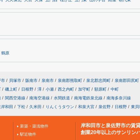
内
大久保北
大宮
久保
五門西
桜が丘
五門東
山の手台
紺屋
朝代東
鶴原
野市
/
貝塚市
/
阪南市
/
泉南市
/
泉南郡熊取町
/
泉北郡忠岡町
/
泉南郡田尻町
町
/
磯上町
/
日根野
/
澤
/
小瀬
/
西之内町
/
加守町
/
額原町
/
中町
線
/
関西空港線
/
南海空港線
/
水間鉄道
/
南海電鉄泉北線
/
南海多奈川線
東岸和田
/
下松
/
久米田
/
りんくうタウン
/
和泉大宮
/
泉佐野
/
日根野
/
東貝
岸和田市と泉佐野市の賃
新築・築浅物件
創業20年以上のサンリン
駅近物件