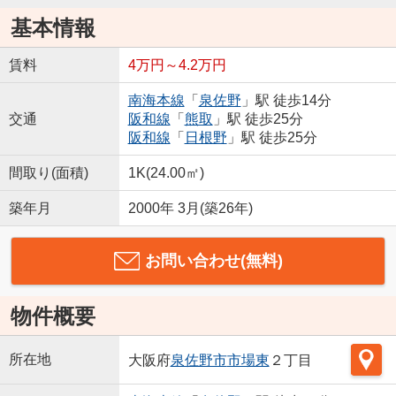
基本情報
賃料
4万円～4.2万円
南海本線
「
泉佐野
」駅 徒歩14分
交通
阪和線
「
熊取
」駅 徒歩25分
阪和線
「
日根野
」駅 徒歩25分
間取り(面積)
1K(24.00㎡)
築年月
2000年 3月(築26年)
お問い合わせ(無料)
物件概要
所在地
大阪府
泉佐野市
市場東
２丁目