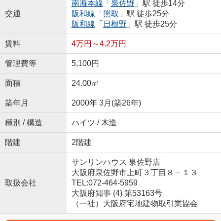
南海本線
「
泉佐野
」駅 徒歩14分
交通
阪和線
「
熊取
」駅 徒歩25分
阪和線
「
日根野
」駅 徒歩25分
賃料
4万円～4.2万円
管理費等
5,100円
面積
24.00㎡
築年月
2000年 3月(築26年)
種別 / 構造
ハイツ / 木造
階建
2階建
サンリンハウス 泉佐野店
大阪府泉佐野市上町３丁目８－１３
取扱会社
TEL:072-464-5959
大阪府知事 (4) 第53163号
（一社）大阪府宅地建物取引業協会