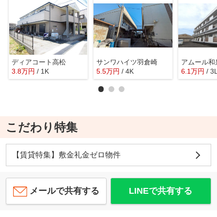
ディアコート高松
サンワハイツ羽倉崎
アムール和
3.8
万
円
/ 1K
5.5
万
円
/ 4K
6.1
万
円
/ 3
こだわり特集
【賃貸特集】敷金礼金ゼロ物件
メールで共有する
LINEで共有する