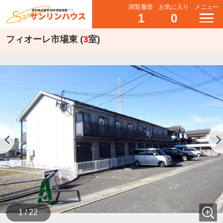
閲覧履歴
お気に入り
メニュー
1
0
フィオーレ市場東 (
3
室)
1 / 22