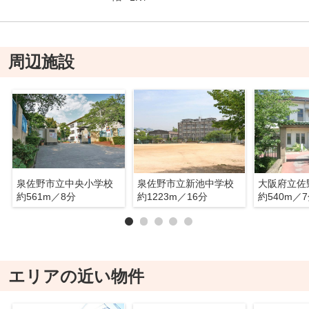
周辺施設
泉佐野市立中央小学校
泉佐野市立新池中学校
大阪府立佐
約561m／8分
約1223m／16分
約540m／
エリアの近い物件