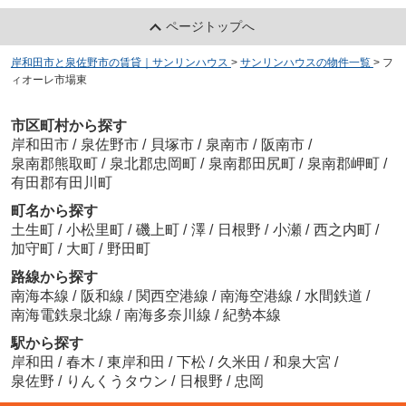
ページトップへ
岸和田市と泉佐野市の賃貸｜サンリンハウス
>
サンリンハウスの物件一覧
>
フ
ィオーレ市場東
市区町村から探す
岸和田市
/
泉佐野市
/
貝塚市
/
泉南市
/
阪南市
/
泉南郡熊取町
/
泉北郡忠岡町
/
泉南郡田尻町
/
泉南郡岬町
/
有田郡有田川町
町名から探す
土生町
/
小松里町
/
磯上町
/
澤
/
日根野
/
小瀬
/
西之内町
/
加守町
/
大町
/
野田町
路線から探す
南海本線
/
阪和線
/
関西空港線
/
南海空港線
/
水間鉄道
/
南海電鉄泉北線
/
南海多奈川線
/
紀勢本線
駅から探す
岸和田
/
春木
/
東岸和田
/
下松
/
久米田
/
和泉大宮
/
泉佐野
/
りんくうタウン
/
日根野
/
忠岡