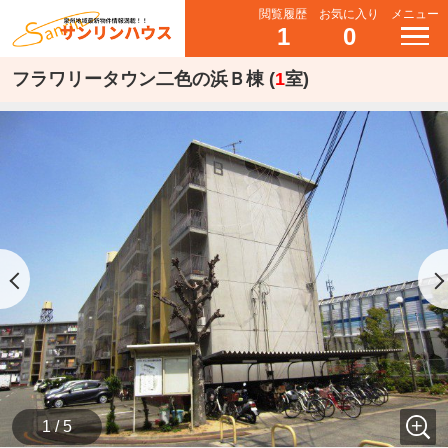
閲覧履歴
お気に入り
メニュー
1
0
フラワリータウン二色の浜Ｂ棟 (
1
室)
1 / 5