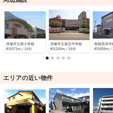
貝塚市立西小学校
貝塚市立第五中学校
秋桜高等学
約1071m／14分
約1243m／16分
約1656m／
エリアの近い物件