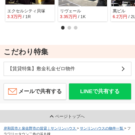
エクセルシティ貝塚
リヴェール
萬ビル
3.3
万
円
/ 1R
3.35
万
円
/ 1K
6.2
万
円
/ 2
こだわり特集
【賃貸特集】敷金礼金ゼロ物件
メールで共有する
LINEで共有する
ページトップへ
岸和田市と泉佐野市の賃貸｜サンリンハウス
>
サンリンハウスの物件一覧
>
フ
ラワリータウン二色の浜Ｂ棟