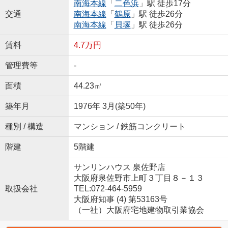
南海本線
「
二色浜
」駅 徒歩17分
交通
南海本線
「
鶴原
」駅 徒歩26分
南海本線
「
貝塚
」駅 徒歩26分
賃料
4.7万円
管理費等
-
面積
44.23㎡
築年月
1976年 3月(築50年)
種別 / 構造
マンション / 鉄筋コンクリート
階建
5階建
サンリンハウス 泉佐野店
大阪府泉佐野市上町３丁目８－１３
取扱会社
TEL:072-464-5959
大阪府知事 (4) 第53163号
（一社）大阪府宅地建物取引業協会