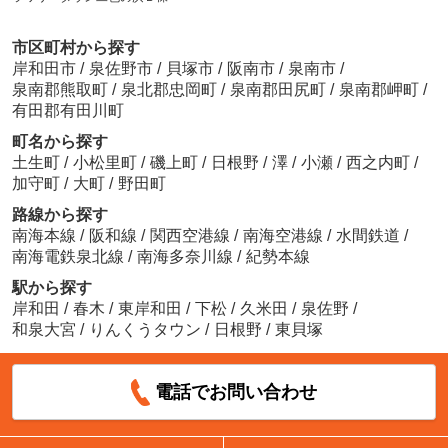
市区町村から探す
岸和田市
/
泉佐野市
/
貝塚市
/
阪南市
/
泉南市
/
泉南郡熊取町
/
泉北郡忠岡町
/
泉南郡田尻町
/
泉南郡岬町
/
有田郡有田川町
町名から探す
土生町
/
小松里町
/
磯上町
/
日根野
/
澤
/
小瀬
/
西之内町
/
加守町
/
大町
/
野田町
路線から探す
南海本線
/
阪和線
/
関西空港線
/
南海空港線
/
水間鉄道
/
南海電鉄泉北線
/
南海多奈川線
/
紀勢本線
駅から探す
岸和田
/
春木
/
東岸和田
/
下松
/
久米田
/
泉佐野
/
和泉大宮
/
りんくうタウン
/
日根野
/
東貝塚
電話でお問い合わせ