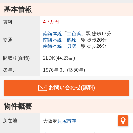
基本情報
賃料
4.7万円
南海本線
「
二色浜
」駅 徒歩17分
交通
南海本線
「
鶴原
」駅 徒歩26分
南海本線
「
貝塚
」駅 徒歩26分
間取り(面積)
2LDK(44.23㎡)
築年月
1976年 3月(築50年)
お問い合わせ(無料)
物件概要
所在地
大阪府
貝塚市
澤