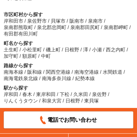
市区町村から探す
岸和田市
/
泉佐野市
/
貝塚市
/
阪南市
/
泉南市
/
泉南郡熊取町
/
泉北郡忠岡町
/
泉南郡田尻町
/
泉南郡岬町
/
有田郡有田川町
町名から探す
土生町
/
小松里町
/
磯上町
/
日根野
/
澤
/
小瀬
/
西之内町
/
加守町
/
額原町
/
中町
路線から探す
南海本線
/
阪和線
/
関西空港線
/
南海空港線
/
水間鉄道
/
南海電鉄泉北線
/
南海多奈川線
/
紀勢本線
駅から探す
岸和田
/
春木
/
東岸和田
/
下松
/
久米田
/
泉佐野
/
りんくうタウン
/
和泉大宮
/
日根野
/
東貝塚
電話でお問い合わせ