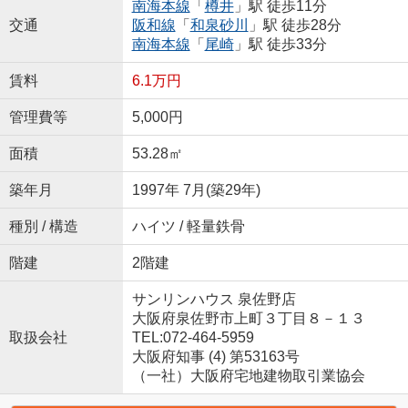
南海本線
「
樽井
」駅 徒歩11分
交通
阪和線
「
和泉砂川
」駅 徒歩28分
南海本線
「
尾崎
」駅 徒歩33分
賃料
6.1万円
管理費等
5,000円
面積
53.28㎡
築年月
1997年 7月(築29年)
種別 / 構造
ハイツ / 軽量鉄骨
階建
2階建
サンリンハウス 泉佐野店
大阪府泉佐野市上町３丁目８－１３
取扱会社
TEL:072-464-5959
大阪府知事 (4) 第53163号
（一社）大阪府宅地建物取引業協会