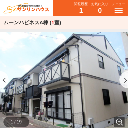
閲覧履歴
お気に入り
メニュー
1
0
ムーンハピネスA棟 (
1
室)
1 / 19