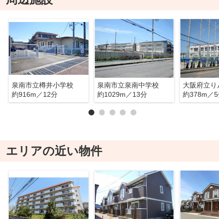
泉南市立樽井小学校
泉南市立泉南中学校
約916m／12分
約1029m／13分
約378m／
エリアの近い物件