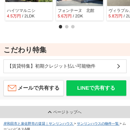
ハイツマルニシ
フォンテーヌ 北館
ヴィラプル
4.5
万
円
/ 2LDK
5.6
万
円
/ 2DK
5.8
万
円
/ 2
こだわり特集
【賃貸特集】初期クレジット払い可能物件
メールで共有する
LINEで共有する
ページトップへ
岸和田市と泉佐野市の賃貸｜サンリンハウス
>
サンリンハウスの物件一覧
>
ム
ーンハピネスA棟