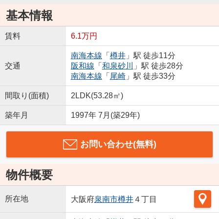
基本情報
賃料
6.1万円
南海本線
「
樽井
」駅 徒歩11分
交通
阪和線
「
和泉砂川
」駅 徒歩28分
南海本線
「
尾崎
」駅 徒歩33分
間取り(面積)
2LDK(53.28㎡)
築年月
1997年 7月(築29年)
お問い合わせ(無料)
物件概要
所在地
大阪府
泉南市
樽井
４丁目