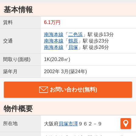
基本情報
賃料
6.1万円
南海本線
「
二色浜
」駅 徒歩13分
交通
南海本線
「
鶴原
」駅 徒歩23分
南海本線
「
貝塚
」駅 徒歩26分
間取り(面積)
1K(20.28㎡)
築年月
2002年 3月(築24年)
お問い合わせ(無料)
物件概要
所在地
大阪府
貝塚市
澤
９６２－９