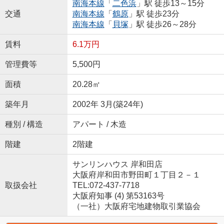
南海本線
「
二色浜
」駅 徒歩13～15分
交通
南海本線
「
鶴原
」駅 徒歩23分
南海本線
「
貝塚
」駅 徒歩26～28分
賃料
6.1万円
管理費等
5,500円
面積
20.28㎡
築年月
2002年 3月(築24年)
種別 / 構造
アパート / 木造
階建
2階建
サンリンハウス 岸和田店
大阪府岸和田市野田町１丁目２－１
取扱会社
TEL:072-437-7718
大阪府知事 (4) 第53163号
（一社）大阪府宅地建物取引業協会