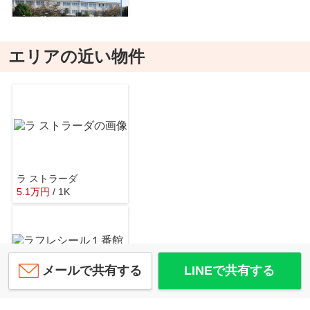
エリアの近い物件
貝塚市立第一中学校
約2114m／27分
ラ ストラーダ
5.1
万
円
/ 1K
SUPER CENTER TRIAL(スーパーセンタートライアル) 二色浜店
約398m／5分
メールで共有する
LINEで共有する
ラフレシール１番館