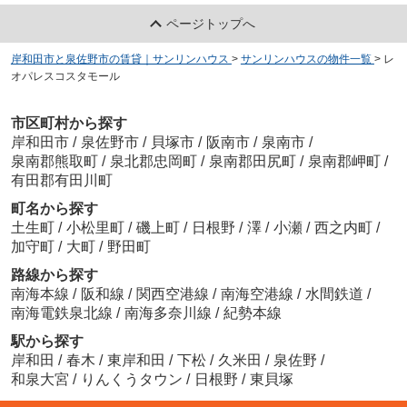
6.6
万
円
/ 2LDK
ファミリーマート 貝塚澤店
ページトップへ
約138m／2分
岸和田市と泉佐野市の賃貸｜サンリンハウス
>
サンリンハウスの物件一覧
>
レ
オパレスコスタモール
市区町村から探す
岸和田市
/
泉佐野市
/
貝塚市
/
阪南市
/
泉南市
/
ハイツ山本D棟
泉南郡熊取町
/
泉北郡忠岡町
/
泉南郡田尻町
/
泉南郡岬町
/
5.3
万
円
/ 3DK
貝塚市立第五中学校
有田郡有田川町
約1214m／16分
町名から探す
土生町
/
小松里町
/
磯上町
/
日根野
/
澤
/
小瀬
/
西之内町
/
加守町
/
大町
/
野田町
路線から探す
南海本線
/
阪和線
/
関西空港線
/
南海空港線
/
水間鉄道
/
オリーブハイツＡ棟
南海電鉄泉北線
/
南海多奈川線
/
紀勢本線
5.1
万
円
/ 3K
秋桜高等学校
駅から探す
約1740m／22分
岸和田
/
春木
/
東岸和田
/
下松
/
久米田
/
泉佐野
/
和泉大宮
/
りんくうタウン
/
日根野
/
東貝塚