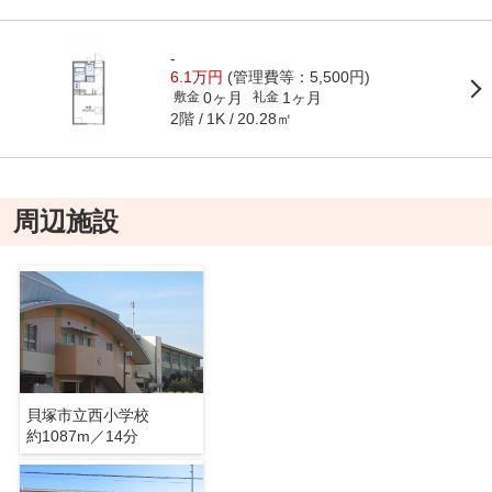
-
6.1万円
(管理費等：5,500円)
0ヶ月
1ヶ月
敷金
礼金
2階
20.28㎡
1K
周辺施設
貝塚市立西小学校
約1087m／14分