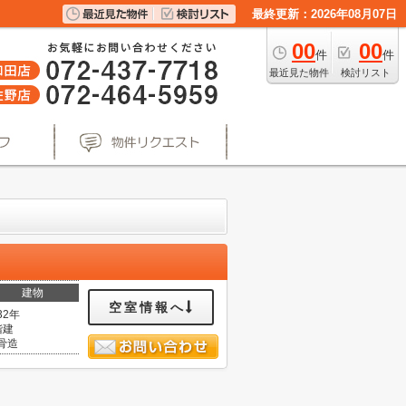
最終更新：2026年08月07日
00
00
件
件
最近見た物件
検討リスト
建物
空室情報へ
32年
階建
骨造