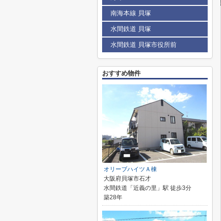
南海本線 貝塚
水間鉄道 貝塚
水間鉄道 貝塚市役所前
おすすめ物件
オリーブハイツＡ棟
大阪府貝塚市石才
水間鉄道「近義の里」駅 徒歩3分
築28年