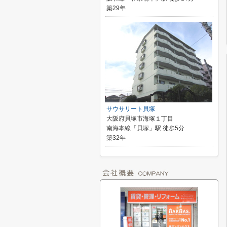
築29年
サウサリート貝塚
大阪府貝塚市海塚１丁目
南海本線「貝塚」駅 徒歩5分
築32年