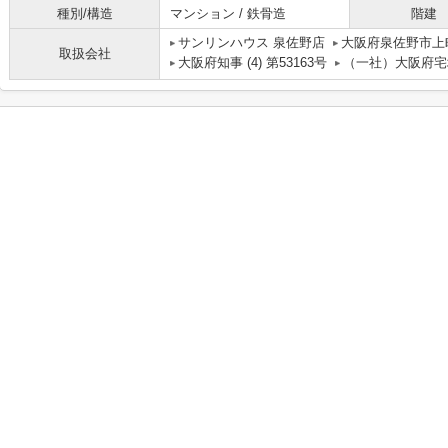
種別/構造
マンション / 鉄骨造
階建
サンリンハウス 泉佐野店
大阪府泉佐野市上
取扱会社
大阪府知事 (4) 第53163号
（一社）大阪府宅