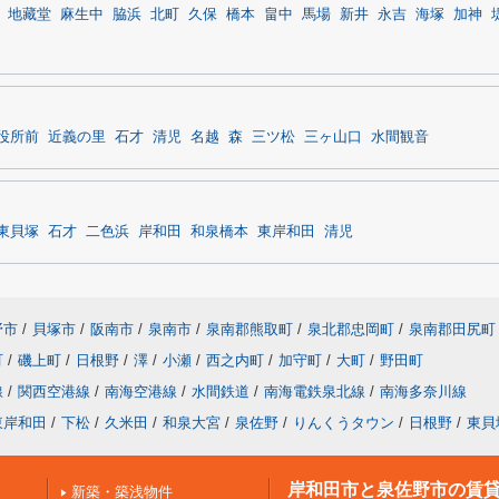
地藏堂
麻生中
脇浜
北町
久保
橋本
畠中
馬場
新井
永吉
海塚
加神
役所前
近義の里
石才
清児
名越
森
三ツ松
三ヶ山口
水間観音
東貝塚
石才
二色浜
岸和田
和泉橋本
東岸和田
清児
野市
/
貝塚市
/
阪南市
/
泉南市
/
泉南郡熊取町
/
泉北郡忠岡町
/
泉南郡田尻町
町
/
磯上町
/
日根野
/
澤
/
小瀬
/
西之内町
/
加守町
/
大町
/
野田町
線
/
関西空港線
/
南海空港線
/
水間鉄道
/
南海電鉄泉北線
/
南海多奈川線
東岸和田
/
下松
/
久米田
/
和泉大宮
/
泉佐野
/
りんくうタウン
/
日根野
/
東貝
岸和田市と泉佐野市の賃
新築・築浅物件