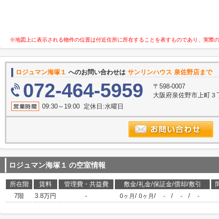
※地図上に表示される物件の位置は付近住所に所在することを表すものであり、実際
ロジュマン海塚１
へのお問い合わせは
サンリンハウス 泉佐野店まで
072-464-5959
〒598-0007
大阪府泉佐野市上町３
09:30～19:00 定休日:水曜日
ロジュマン海塚１
の空室情報
所在階
賃料
管理費・共益費
敷金/礼金/保証金/償却/敷引
7階
3.8万円
-
/
/
/
/
0ヶ月
0ヶ月
-
-
-