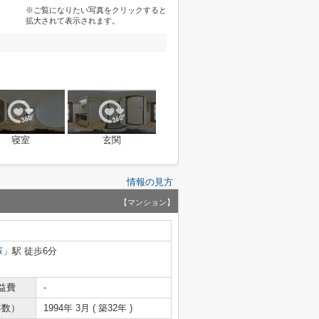
※ご覧になりたい写真をクリックすると
拡大されて表示されます。
寝室
玄関
情報の見方
【マンション】
塚
」駅 徒歩6分
益費
-
年数）
1994年 3月 ( 築32年 )