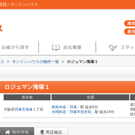
賃貸／サンリンハウス
ウス
>
サンリンハウスの物件一覧
>
ロジュマン海塚１
ロジュマン海塚１
所在地
交通
築
南海本線
「
貝塚
」駅 徒歩6分
大阪府
貝塚市
海塚
１丁目
8
水間鉄道
「
貝塚市役所前
」駅 徒歩14分
鉄
物件情報
周辺施設