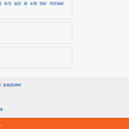
堤
鳥羽
福田
堀
水間
西町
津田南町
/
泉南郡岬町
塚
貸