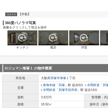
【外観】
コメント
360度パノラマ写真
画像をクリックして視点を操作
キッチン
風呂
洋室
ロジュマン海塚１
の物件概要
所在地
大阪府
貝塚市
海塚
１丁目
南海本線
「
貝塚
」駅 徒歩6分
水間鉄道
「
貝
交通
水間鉄道
「
貝塚市役所前
」駅 徒歩14分
賃料
3.8万円
管理費・共
面積
18.92㎡
築年月（築