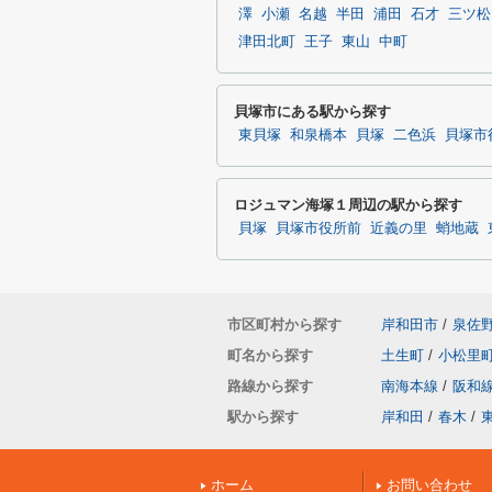
澤
小瀬
名越
半田
浦田
石才
三ツ松
津田北町
王子
東山
中町
貝塚市にある駅から探す
東貝塚
和泉橋本
貝塚
二色浜
貝塚市
ロジュマン海塚１周辺の駅から探す
貝塚
貝塚市役所前
近義の里
蛸地蔵
市区町村から探す
岸和田市
/
泉佐
町名から探す
土生町
/
小松里
路線から探す
南海本線
/
阪和
駅から探す
岸和田
/
春木
/
ホーム
お問い合わせ