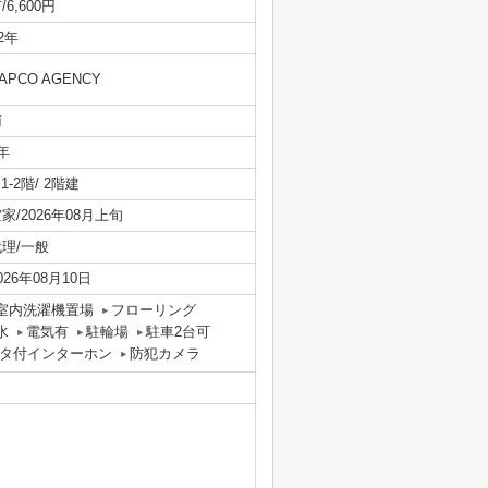
/6,600円
/2年
APCO AGENCY
南
年
/ 1-2階/ 2階建
家/2026年08月上旬
代理/一般
026年08月10日
室内洗濯機置場
フローリング
水
電気有
駐輪場
駐車2台可
ニタ付インターホン
防犯カメラ