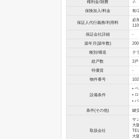
権利金/雑費
-/-
保険加入/料金
有/
必
保証人代行義務/利用料
11
保証会社詳細
-
築年月(築年数)
20
種別/構造
テ
総戸数
3戸
特優賃
-
物件番号
102
ペ
ロ
設備条件
バ
条件(その他)
鍵交
サ
大
取扱会社
TEL
大阪