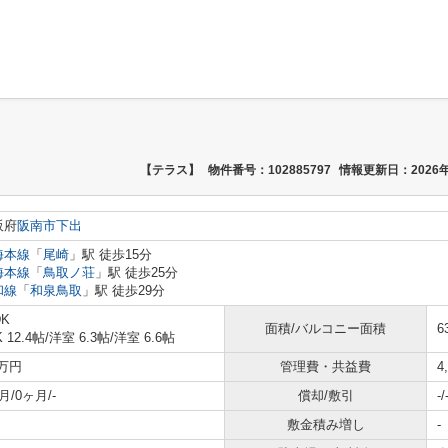
【テラス】
物件番号：102885797
情報更新日：2026年
阪府
阪南市
下出
海本線
「
尾崎
」駅 徒歩15分
海本線
「
鳥取ノ荘
」駅 徒歩25分
和線
「
和泉鳥取
」駅 徒歩29分
DK
面積/バルコニー面積
6
K 12.4帖
/
洋室 6.3帖
/
洋室 6.6帖
5万円
管理費・共益費
4
月/0ヶ月/-
償却/敷引
-/
敷金積み増し
-