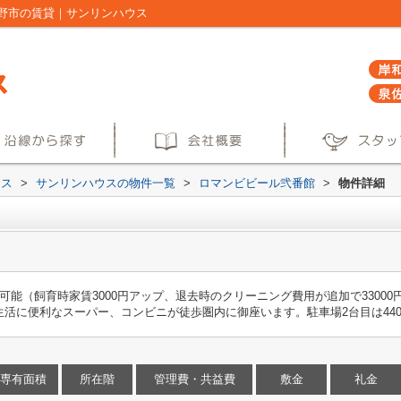
野市の賃貸｜サンリンハウス
ウス
>
サンリンハウスの物件一覧
>
ロマンビビール弐番館
>
物件詳細
能（飼育時家賃3000円アップ、退去時のクリーニング費用が追加で33000
活に便利なスーパー、コンビニが徒歩圏内に御座います。駐車場2台目は440
専有面積
所在階
管理費・共益費
敷金
礼金