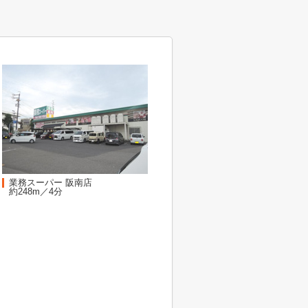
業務スーパー 阪南店
約248m／4分