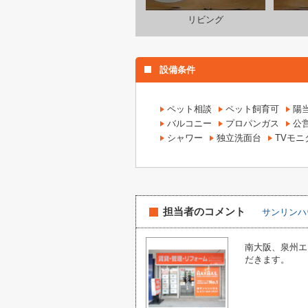
リビング
設備条件
ペット相談
ペット飼育可
陽
バルコニー
プロパンガス
公
シャワー
独立洗面台
TVモ
担当者のコメント
サンリンハ
南大阪、泉州エ
だきます。