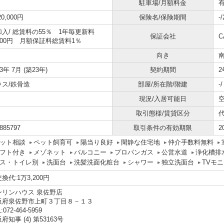
駐車場/月額料金
有
20,000円
保険名/保険期間
-
加入/
総賃料の55％ 1年毎更新料
保証会社
C
000円 月額保証料総賃料1％
向き
03年 7月 (築23年)
契約期間
2
ラス/鉄骨造
部屋/所在階/階建
-
現況/入居可能日
空
取引態様/賃貸区分
885797
取引条件の有効期限
2
ット相談
ペット飼育可
陽当り良好
閑静な住宅地
仲介手数料無料
フト付き
メゾネット
バルコニー
プロパンガス
公営水道
浄化槽排
ス・トイレ別
洗面台
洗髪洗面化粧台
シャワー
独立洗面台
TVモ
換代:1万3,200円
ンリンハウス 泉佐野店
阪府泉佐野市上町３丁目８－１３
:072-464-5959
府知事 (4) 第53163号