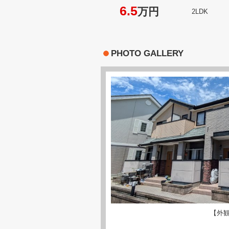
6.5
万円
2LDK
PHOTO GALLERY
【外