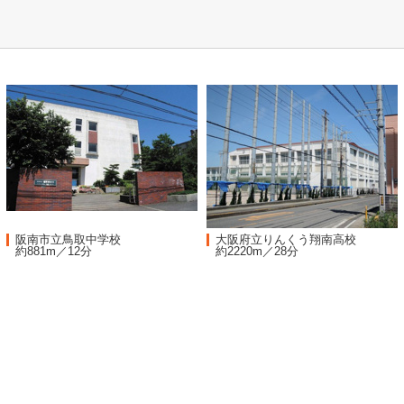
阪南市立鳥取中学校
大阪府立りんくう翔南高校
約881m／12分
約2220m／28分