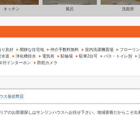
キッチン
風呂
洗面所
当り良好
閑静な住宅地
仲介手数料無料
室内洗濯機置場
フローリン
営水道
浄化槽排水
電気有
駐輪場
駐車2台可
バス・トイレ別
ニタ付インターホン
防犯カメラ
ウス泉佐野店
リアのお部屋探しはサンリンハウスへお任せ下さい。地域密着だからこそ出