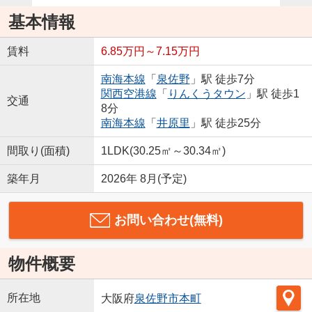
基本情報
賃料
6.85万円～7.15万円
南海本線
「
泉佐野
」駅 徒歩7分
関西空港線
「
りんくうタウン
」駅 徒歩1
交通
8分
南海本線
「
井原里
」駅 徒歩25分
間取り(面積)
1LDK(30.25㎡～30.34㎡)
築年月
2026年 8月(予定)
お問い合わせ(無料)
物件概要
所在地
大阪府
泉佐野市
本町