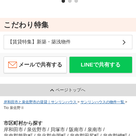
こだわり特集
【賃貸特集】新築・築浅物件
メールで共有する
LINEで共有する
ページトップへ
岸和田市と泉佐野市の賃貸｜サンリンハウス
>
サンリンハウスの物件一覧
>
Tio 泉佐野Ⅱ
市区町村から探す
岸和田市
/
泉佐野市
/
貝塚市
/
阪南市
/
泉南市
/
泉南郡熊取町
/
泉北郡忠岡町
/
泉南郡田尻町
/
泉南郡岬町
/