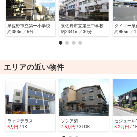
泉佐野市立第一小学校
泉佐野市立第三中学校
ダイエー泉
約388m／5分
約2341m／30分
約955m／1
エリアの近い物件
ラァマテラス
ソシア菊
セジュールTa
6
万
円
/ 1K
7.5
万
円
/ 3LDK
5.2
万
円
/ 1