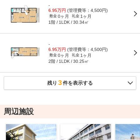
-
6.95万円
(管理費等：4,500円)
0ヶ月
1ヶ月
敷金
礼金
1階
30.34㎡
1LDK
-
6.95万円
(管理費等：4,500円)
0ヶ月
1ヶ月
敷金
礼金
2階
30.25㎡
1LDK
3
残り
件を表示する
周辺施設