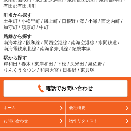
有田郡有田川町
町名から探す
土生町
/
小松里町
/
磯上町
/
日根野
/
澤
/
小瀬
/
西之内町
/
加守町
/
額原町
/
中町
路線から探す
南海本線
/
阪和線
/
関西空港線
/
南海空港線
/
水間鉄道
/
南海電鉄泉北線
/
南海多奈川線
/
紀勢本線
駅から探す
岸和田
/
春木
/
東岸和田
/
下松
/
久米田
/
泉佐野
/
りんくうタウン
/
和泉大宮
/
日根野
/
東貝塚
電話でお問い合わせ
ホーム
会社概要
お問い合わせ
物件リクエスト