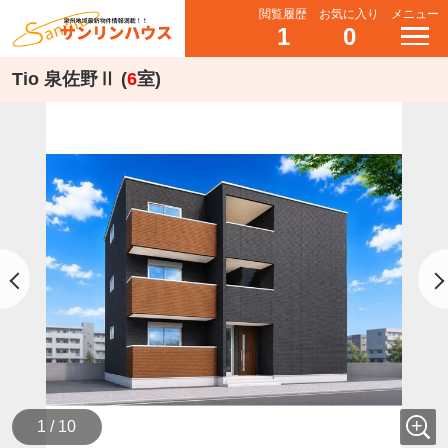
閲覧履歴
お気に入り
メニュー
1
0
Tio 泉佐野Ⅱ (
6
室)
1 / 10