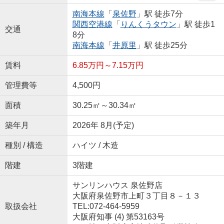
南海本線
「
泉佐野
」駅 徒歩7分
関西空港線
「
りんくうタウン
」駅 徒歩1
交通
8分
南海本線
「
井原里
」駅 徒歩25分
賃料
6.85万円～7.15万円
管理費等
4,500円
面積
30.25㎡～30.34㎡
築年月
2026年 8月(予定)
種別 / 構造
ハイツ / 木造
階建
3階建
サンリンハウス 泉佐野店
大阪府泉佐野市上町３丁目８－１３
取扱会社
TEL:072-464-5959
大阪府知事 (4) 第53163号