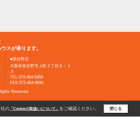
貸
ハウスが承ります。
■泉佐野店
－
大阪府泉佐野市上町３丁目８－１
３
TEL:072-464-5959
FAX:072-464-9595
ghts Reserved.
当社の
をご確認ください。
閉じる
「Cookieの取扱いについて」