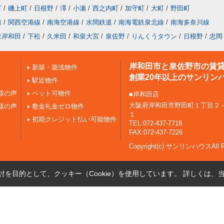
町
/
磯上町
/
日根野
/
澤
/
小瀬
/
西之内町
/
加守町
/
大町
/
野田町
線
/
関西空港線
/
南海空港線
/
水間鉄道
/
南海電鉄泉北線
/
南海多奈川線
東岸和田
/
下松
/
久米田
/
和泉大宮
/
泉佐野
/
りんくうタウン
/
日根野
/
忠岡
岸和田市と泉佐野市の賃
新築・築浅物件
創業20年以上のサンリン
駅近物件
様の声
ペット可物件
■岸和田店
大阪府岸和田市野田町１丁目２
様の声
敷金礼金ゼロ物件
１
初期クレジット払い可能物件
TEL:072-437-7718
FAX:072-437-7226
Copyright(c) サンリンハウスAll Ri
を目的として、クッキー（Cookie）を使用しています。
詳しくは、