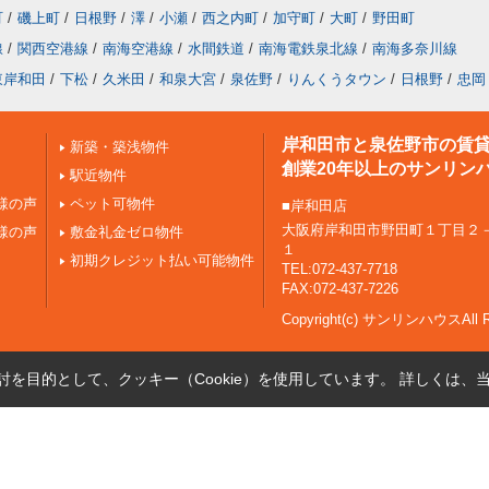
町
/
磯上町
/
日根野
/
澤
/
小瀬
/
西之内町
/
加守町
/
大町
/
野田町
線
/
関西空港線
/
南海空港線
/
水間鉄道
/
南海電鉄泉北線
/
南海多奈川線
東岸和田
/
下松
/
久米田
/
和泉大宮
/
泉佐野
/
りんくうタウン
/
日根野
/
忠岡
岸和田市と泉佐野市の賃
新築・築浅物件
創業20年以上のサンリン
駅近物件
様の声
ペット可物件
■岸和田店
大阪府岸和田市野田町１丁目２
様の声
敷金礼金ゼロ物件
１
初期クレジット払い可能物件
TEL:072-437-7718
FAX:072-437-7226
Copyright(c) サンリンハウスAll Ri
を目的として、クッキー（Cookie）を使用しています。
詳しくは、