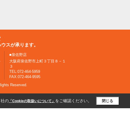
貸
ハウスが承ります。
■泉佐野店
－
大阪府泉佐野市上町３丁目８－１
３
TEL:072-464-5959
FAX:072-464-9595
ghts Reserved.
当社の
をご確認ください。
閉じる
「Cookieの取扱いについて」