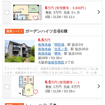
貸情報を豊富に扱っているサンリンハウ...
6
万
円
(管理費等：3,000円 )
3万円
0ヶ月
敷金
礼金
4階 / 2LDK / 50.11㎡
ガーデンハイツ古谷E棟
賃貸 | ハイツ
6.5
万円
南海本線
「
岡田浦
」駅 徒歩2分
南海本線
「
吉見ノ里
」駅 徒歩26分
南海本線
「
樽井
」駅 徒歩24分
築28年 / 53.28㎡
大阪府
泉南市
岡田
３丁目
ファミリー向けのポイント、泉南市立西信達小学校が徒歩5分のところにあ
ります。化粧品やスタイリング剤などをまとめて出し入れして、サッと身支
度を整えられる独立洗面台を採用してい...
6.5
万
円
(管理費等：- )
1万円
8万円
敷金
礼金
2階 / 2LDK / 53.28㎡