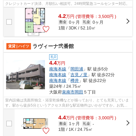
クレジットカード決済、月額払い相談可。24時間緊急コールセンター対応。
4.2
万
円
(管理費等：3,500円 )
0ヶ月
0ヶ月
敷金
礼金
1階 / 3DK / 52.10㎡
ラヴィーナ弐番館
賃貸 | ハイツ
礼0
4.4
万円
南海本線
「
岡田浦
」駅 徒歩5分
南海本線
「
吉見ノ里
」駅 徒歩22分
南海本線
「
樽井
」駅 徒歩22分
築24年 / 24.75㎡
大阪府
泉南市
岡田
５丁目
室内設備は洗面所独立・浴室乾燥機などが揃っており、とても充実していま
す。駅から徒歩5分というアクセス良好な駅近物件はいかがですか。お気軽
にサンリンハウス 泉佐野店までお問い...
4.4
万
円
(管理費等：3,000円 )
1ヶ月
敷金
礼金
-
1階 / 1K / 24.75㎡