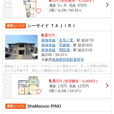
8
万
円
(管理費等：4,100円 )
0ヶ月
9万円
敷金
礼金
1階 / 1LDK / 50.91㎡
シーサイド ＴＡＪＩＲＩ
賃貸 | ハイツ
8.5
万円
南海本線
「
吉見ノ里
」駅 徒歩7分
南海本線
「
羽倉崎
」駅 徒歩16分
南海本線
「
岡田浦
」駅 徒歩21分
築23年 / 54.07㎡
大阪府
泉南郡田尻町
嘉祥寺
収納はシューズボックス・クロゼットなど豊富なので、広々と空間を利用す
ることも可能です。独立した機能性の高い洗面所が魅力の物件となっていま
す。サンリンハウス 泉佐野店はお客...
8.5
万
円
(管理費等：5,000円 )
1万円
12万円
敷金
礼金
2階 / 2LDK / 54.07㎡
ShaMaison PINO
賃貸 | ハイツ