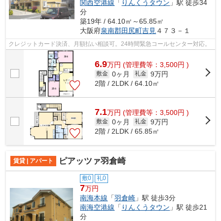
関西空港線
「
りんくうタウン
」駅 徒歩34
分
築19年 / 64.10㎡～65.85㎡
大阪府
泉南郡田尻町
吉見
４７３－１
クレジットカード決済、月額払い相談可。24時間緊急コールセンター対応。
6.9
万
円
(管理費等：3,500円 )
0ヶ月
9万円
敷金
礼金
2階 / 2LDK / 64.10㎡
7.1
万
円
(管理費等：3,500円 )
0ヶ月
9万円
敷金
礼金
2階 / 2LDK / 65.85㎡
ピアッツァ羽倉崎
賃貸 | アパート
敷0
礼0
7
万円
南海本線
「
羽倉崎
」駅 徒歩3分
南海空港線
「
りんくうタウン
」駅 徒歩21
分