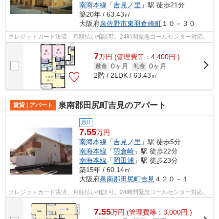
南海本線
「
吉見ノ里
」駅 徒歩21分
築20年 / 63.43㎡
大阪府
泉佐野市
東羽倉崎町
１０－３０
クレジットカード決済、月額払い相談可。24時間緊急コールセンター対応。
7
万
円
(管理費等：4,400円 )
0ヶ月
0ヶ月
敷金
礼金
2階 / 2LDK / 63.43㎡
泉南郡田尻町吉見のアパート
賃貸 | アパート
敷0
7.55
万円
南海本線
「
吉見ノ里
」駅 徒歩5分
南海本線
「
羽倉崎
」駅 徒歩22分
南海本線
「
岡田浦
」駅 徒歩23分
築15年 / 60.14㎡
大阪府
泉南郡田尻町
吉見
４２０－１
クレジットカード決済、月額払い相談可。24時間緊急コールセンター対応。
7.55
万
円
(管理費等：3,000円 )