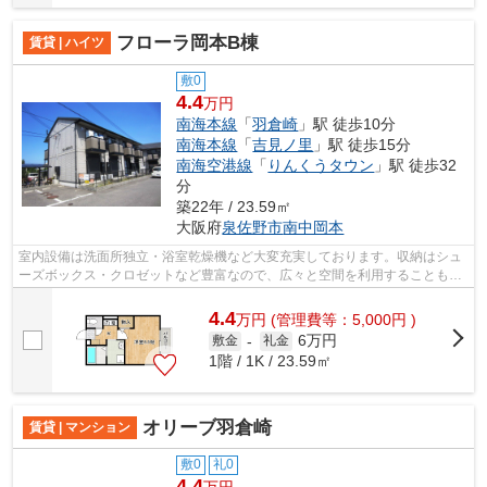
フローラ岡本B棟
賃貸 | ハイツ
敷0
4.4
万円
南海本線
「
羽倉崎
」駅 徒歩10分
南海本線
「
吉見ノ里
」駅 徒歩15分
南海空港線
「
りんくうタウン
」駅 徒歩32
分
築22年 / 23.59㎡
大阪府
泉佐野市
南中岡本
室内設備は洗面所独立・浴室乾燥機など大変充実しております。収納はシュ
ーズボックス・クロゼットなど豊富なので、広々と空間を利用することも可
能です。
4.4
万
円
(管理費等：5,000円 )
6万円
敷金
-
礼金
1階 / 1K / 23.59㎡
オリーブ羽倉崎
賃貸 | マンション
敷0
礼0
4.4