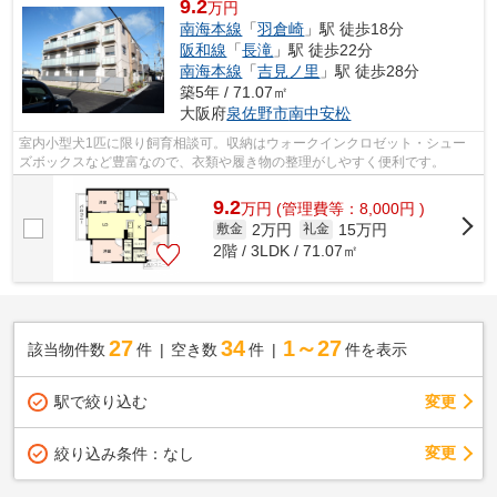
9.2
万円
南海本線
「
羽倉崎
」駅 徒歩18分
阪和線
「
長滝
」駅 徒歩22分
南海本線
「
吉見ノ里
」駅 徒歩28分
築5年 / 71.07㎡
大阪府
泉佐野市
南中安松
室内小型犬1匹に限り飼育相談可。収納はウォークインクロゼット・シュー
ズボックスなど豊富なので、衣類や履き物の整理がしやすく便利です。
9.2
万
円
(管理費等：8,000円 )
2万円
15万円
敷金
礼金
2階 / 3LDK / 71.07㎡
27
34
1～27
該当物件数
件
空き数
件
件を表示
駅で絞り込む
変更
変更
絞り込み条件：
なし