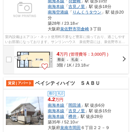
南海本線
「
羽倉崎
」駅 徒歩10分
南海本線
「
吉見ノ里
」駅 徒歩18分
南海空港線
「
りんくうタウン
」駅 徒歩20
分
築28年 / 23.18㎡
大阪府
泉佐野市
羽倉崎
３丁目
室内設備はエアコン・ネット使用料不要など豊富に揃っており、過ごしやす
いお部屋になっております。サンリンハウス 泉佐野店には、泉佐野市エリ
アの賃貸情報が豊富です。もちろん、...
4
万
円
(管理費等：3,000円 )
敷金
-
礼金
-
3階 / 1K / 23.18㎡
ベイシティハイツ ＳＡＢＵ
賃貸 | アパート
敷0
礼0
4.2
万円
南海本線
「
岡田浦
」駅 徒歩6分
南海本線
「
吉見ノ里
」駅 徒歩15分
南海本線
「
樽井
」駅 徒歩28分
築35年 / 52.10㎡
大阪府
泉南市
岡田
６丁目２２－９