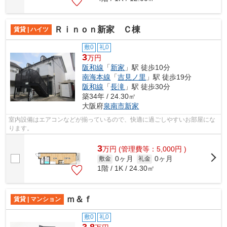
Ｒｉｎｏｎ新家 Ｃ棟
賃貸 | ハイツ
敷0
礼0
3
万円
阪和線
「
新家
」駅 徒歩10分
南海本線
「
吉見ノ里
」駅 徒歩19分
阪和線
「
長滝
」駅 徒歩30分
築34年 / 24.30㎡
大阪府
泉南市
新家
室内設備はエアコンなどが揃っているので、快適に過ごしやすいお部屋にな
ります。
3
万
円
(管理費等：5,000円 )
0ヶ月
0ヶ月
敷金
礼金
1階 / 1K / 24.30㎡
ｍ＆ｆ
賃貸 | マンション
敷0
礼0
3.8