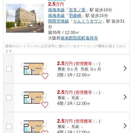
2.5
万円
南海本線
「
吉見ノ里
」駅 徒歩10分
南海本線
「
羽倉崎
」駅 徒歩15分
関西空港線
「
りんくうタウン
」駅 徒歩31
分
築35年 / 12.00㎡
大阪府
泉南郡田尻町
嘉祥寺
建物のエントランスには安全性に優れているオートロック機能を備えており
ます。
2.5
万
円
(管理費等：- )
0ヶ月
0ヶ月
敷金
礼金
2階 / 1R / 12.00㎡
2.5
万
円
(管理費等：- )
敷金
-
礼金
-
4階 / 1R / 12.00㎡
2.5
万
円
(管理費等：- )
敷金
-
礼金
-
4階 / 1R / 12.00㎡