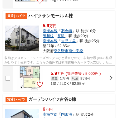
3階 / 1K / 27.74㎡
ハイツサンモールＡ棟
賃貸 | ハイツ
5.9
万円
南海本線
「
羽倉崎
」駅 徒歩16分
阪和線
「
長滝
」駅 徒歩20分
南海本線
「
吉見ノ里
」駅 徒歩25分
築27年 / 62.85㎡
大阪府
泉佐野市
南中安松
収納はクロゼット・シューズボックスなど豊富なので、衣類や履き物の整理
がしやすく便利です。こちらの物件では初期費用をカードでお支払いいただ
けます。
5.9
万
円
(管理費等：5,000円 )
1万円
9万円
敷金
礼金
1階 / 2LDK / 62.85㎡
ガーデンハイツ古谷D棟
賃貸 | ハイツ
6
万円
南海本線
「
岡田浦
」駅 徒歩2分