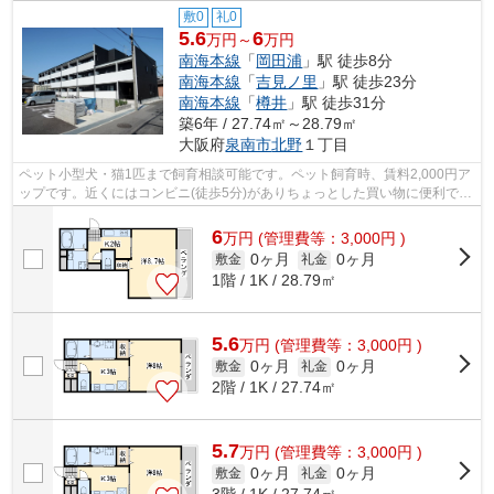
敷0
礼0
5.6
6
万円～
万円
南海本線
「
岡田浦
」駅 徒歩8分
南海本線
「
吉見ノ里
」駅 徒歩23分
南海本線
「
樽井
」駅 徒歩31分
築6年 / 27.74㎡～28.79㎡
大阪府
泉南市
北野
１丁目
ペット小型犬・猫1匹まで飼育相談可能です。ペット飼育時、賃料2,000円ア
ップです。近くにはコンビニ(徒歩5分)がありちょっとした買い物に便利で
す。
6
万
円
(管理費等：3,000円 )
0ヶ月
0ヶ月
敷金
礼金
1階 / 1K / 28.79㎡
5.6
万
円
(管理費等：3,000円 )
0ヶ月
0ヶ月
敷金
礼金
2階 / 1K / 27.74㎡
5.7
万
円
(管理費等：3,000円 )
0ヶ月
0ヶ月
敷金
礼金