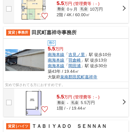
5.5
万
円
(管理費等：- )
0ヶ月
10万円
敷金
礼金
2階 / 4K / 60.00㎡
田尻町嘉祥寺事務所
賃貸 | 事務所
敷0
5.5
万円
南海本線
「
吉見ノ里
」駅 徒歩10分
南海本線
「
羽倉崎
」駅 徒歩13分
南海本線
「
岡田浦
」駅 徒歩30分
築43年 / 19.44㎡
大阪府
泉南郡田尻町
嘉祥寺
安めで探されてる方におすすめです。
5.5
万
円
(管理費等：- )
5.5万円
敷金
-
礼金
1階 / - / 19.44㎡
ＴＡＢＩＹＡＤＯ ＳＥＮＮＡＮ
賃貸 | ハイツ