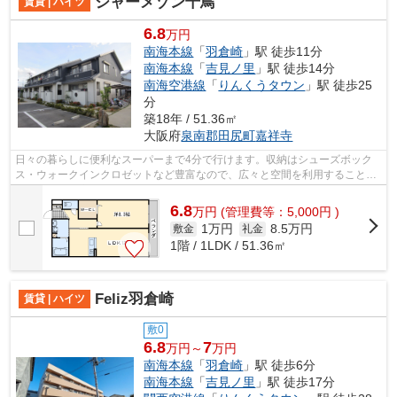
シャーメゾン千鳥
賃貸 | ハイツ
6.8
万円
南海本線
「
羽倉崎
」駅 徒歩11分
南海本線
「
吉見ノ里
」駅 徒歩14分
南海空港線
「
りんくうタウン
」駅 徒歩25
分
築18年 / 51.36㎡
大阪府
泉南郡田尻町
嘉祥寺
日々の暮らしに便利なスーパーまで4分で行けます。収納はシューズボック
ス・ウォークインクロゼットなど豊富なので、広々と空間を利用することも
可能です。お客様のご希望の物件の条件...
6.8
万
円
(管理費等：5,000円 )
1万円
8.5万円
敷金
礼金
1階 / 1LDK / 51.36㎡
Feliz羽倉崎
賃貸 | ハイツ
敷0
6.8
7
万円～
万円
南海本線
「
羽倉崎
」駅 徒歩6分
南海本線
「
吉見ノ里
」駅 徒歩17分