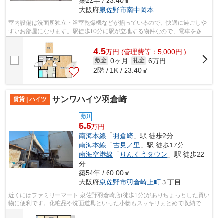
築22年 / 23.40㎡
大阪府
泉佐野市
南中岡本
室内設備は洗面所独立・浴室乾燥機などが揃っているので、快適に過ごしや
すいお部屋になります。駅徒歩10分に駅が立地する物件なので、電車を多く
利用する方にとって便利です。
4.5
万
円
(管理費等：5,000円 )
0ヶ月
6万円
敷金
礼金
2階 / 1K / 23.40㎡
サンワハイツ羽倉崎
賃貸 | ハイツ
敷0
5.5
万円
南海本線
「
羽倉崎
」駅 徒歩2分
南海本線
「
吉見ノ里
」駅 徒歩17分
南海空港線
「
りんくうタウン
」駅 徒歩22
分
築54年 / 60.00㎡
大阪府
泉佐野市
羽倉崎上町
３丁目
近くにはファミリーマート 泉佐野羽倉崎店(徒歩1分)がありちょっとした買い
物に便利です。化粧品や洗面道具といった小物もスッキリまとめて収納でき
る独立洗面台を採用しています。バ...