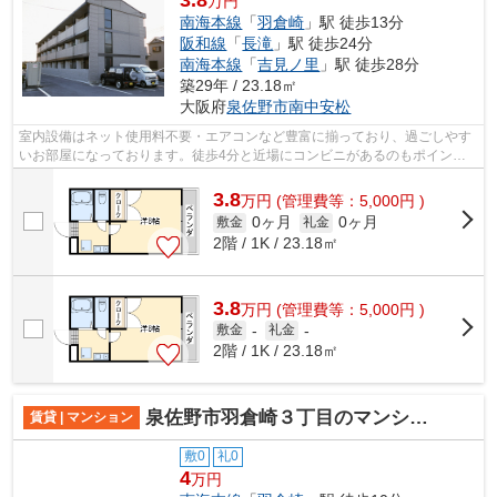
万円
南海本線
「
羽倉崎
」駅 徒歩13分
阪和線
「
長滝
」駅 徒歩24分
南海本線
「
吉見ノ里
」駅 徒歩28分
築29年 / 23.18㎡
大阪府
泉佐野市
南中安松
室内設備はネット使用料不要・エアコンなど豊富に揃っており、過ごしやす
いお部屋になっております。徒歩4分と近場にコンビニがあるのもポイン
ト。
3.8
万
円
(管理費等：5,000円 )
0ヶ月
0ヶ月
敷金
礼金
2階 / 1K / 23.18㎡
3.8
万
円
(管理費等：5,000円 )
敷金
-
礼金
-
2階 / 1K / 23.18㎡
泉佐野市羽倉崎３丁目のマンション
賃貸 | マンション
敷0
礼0
4
万円