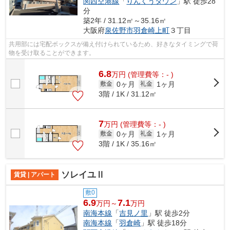
関西空港線
「
りんくうタウン
」駅 徒歩28
分
築2年 / 31.12㎡～35.16㎡
大阪府
泉佐野市
羽倉崎上町
３丁目
共用部には宅配ボックスが備え付けられているため、好きなタイミングで荷
物を受け取ることができます。
6.8
万
円
(管理費等：- )
0ヶ月
1ヶ月
敷金
礼金
3階 / 1K / 31.12㎡
7
万
円
(管理費等：- )
0ヶ月
1ヶ月
敷金
礼金
3階 / 1K / 35.16㎡
ソレイユⅡ
賃貸 | アパート
敷0
6.9
7.1
万円～
万円
南海本線
「
吉見ノ里
」駅 徒歩2分
南海本線
「
羽倉崎
」駅 徒歩18分