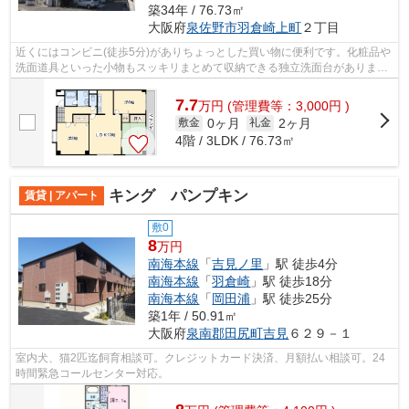
築34年 / 76.73㎡
大阪府
泉佐野市
羽倉崎上町
２丁目
近くにはコンビニ(徒歩5分)がありちょっとした買い物に便利です。化粧品や
洗面道具といった小物もスッキリまとめて収納できる独立洗面台がありま
す。通勤やお出かけに便利な、徒歩6分...
7.7
万
円
(管理費等：3,000円 )
0ヶ月
2ヶ月
敷金
礼金
4階 / 3LDK / 76.73㎡
キング パンプキン
賃貸 | アパート
敷0
8
万円
南海本線
「
吉見ノ里
」駅 徒歩4分
南海本線
「
羽倉崎
」駅 徒歩18分
南海本線
「
岡田浦
」駅 徒歩25分
築1年 / 50.91㎡
大阪府
泉南郡田尻町
吉見
６２９－１
室内犬、猫2匹迄飼育相談可。クレジットカード決済、月額払い相談可。24
時間緊急コールセンター対応。