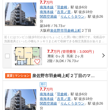
7.7
万円
南海本線
「
羽倉崎
」駅 徒歩6分
南海本線
「
吉見ノ里
」駅 徒歩18分
関西空港線
「
りんくうタウン
」駅 徒歩26
分
築34年 / 76.73㎡
大阪府
泉佐野市
羽倉崎上町
２丁目
近くにはコンビニ(徒歩5分)がありちょっとした買い物に便利です。化粧品や
洗面道具といった小物もスッキリまとめて収納できる独立洗面台がありま
す。より詳しい情報や内見のご予約はサ...
7.7
万
円
(管理費等：3,000円 )
0ヶ月
2ヶ月
敷金
礼金
2階 / 3LDK / 76.73㎡
泉佐野市羽倉崎上町２丁目のマンション
賃貸 | マンション
敷0
7.7
万円
南海本線
「
羽倉崎
」駅 徒歩6分
南海本線
「
吉見ノ里
」駅 徒歩18分
関西空港線
「
りんくうタウン
」駅 徒歩26
分