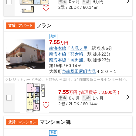
0ヶ月
9万円
敷金
礼金
2階 / 2LDK / 60.14㎡
フラン
賃貸 | アパート
敷0
7.55
万円
南海本線
「
吉見ノ里
」駅 徒歩5分
南海本線
「
羽倉崎
」駅 徒歩22分
南海本線
「
岡田浦
」駅 徒歩23分
築15年 / 60.14㎡
大阪府
泉南郡田尻町
吉見
４２０－１
クレジットカード決済、月額払い相談可。24時間緊急コールセンター対応。
7.55
万
円
(管理費等：3,500円 )
0ヶ月
1ヶ月
敷金
礼金
2階 / 2LDK / 60.14㎡
マンション舞
賃貸 | マンション
敷0