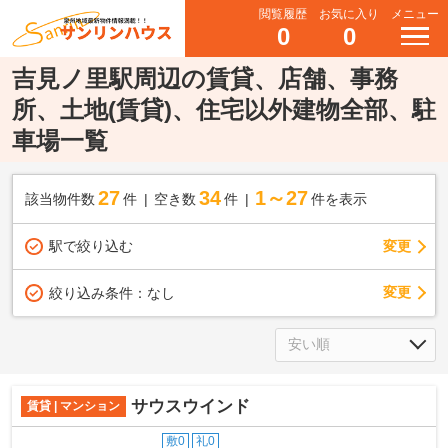
閲覧履歴
お気に入り
メニュー
0
0
吉見ノ里駅周辺の賃貸、店舗、事務
所、土地(賃貸)、住宅以外建物全部、駐
車場一覧
27
34
1～27
該当物件数
件
空き数
件
件を表示
駅で絞り込む
変更
変更
絞り込み条件：
なし
サウスウインド
賃貸 | マンション
敷0
礼0