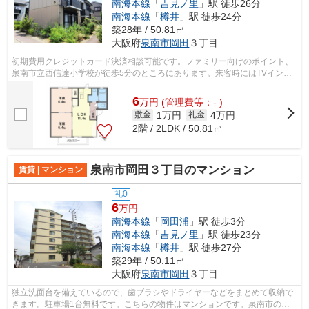
南海本線
「
吉見ノ里
」駅 徒歩26分
南海本線
「
樽井
」駅 徒歩24分
築28年 / 50.81㎡
大阪府
泉南市
岡田
３丁目
初期費用クレジットカード決済相談可能です。ファミリー向けのポイント、
泉南市立西信達小学校が徒歩5分のところにあります。来客時にはTVインタ
ーホンで訪問者の顔を確認することがき...
6
万
円
(管理費等：- )
1万円
4万円
敷金
礼金
2階 / 2LDK / 50.81㎡
泉南市岡田３丁目のマンション
賃貸 | マンション
礼0
6
万円
南海本線
「
岡田浦
」駅 徒歩3分
南海本線
「
吉見ノ里
」駅 徒歩23分
南海本線
「
樽井
」駅 徒歩27分
築29年 / 50.11㎡
大阪府
泉南市
岡田
３丁目
独立洗面台を備えているので、歯ブラシやドライヤーなどをまとめて収納で
きます。駐車場1台無料です。こちらの物件はマンションです。泉南市の賃