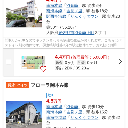
万円
南海本線
「
羽倉崎
」駅 徒歩3分
南海本線
「
吉見ノ里
」駅 徒歩18分
関西空港線
「
りんくうタウン
」駅 徒歩23
分
築53年 / 35.20㎡
大阪府
泉佐野市
羽倉崎上町
３丁目
間取りが2DKなのでキッチンまわりも快適な生活がおくれます。こちらはバ
ストイレ別の物件です。羽倉崎駅徒歩3分の駅近物件です。お気軽にお問い
合わせ下さい。
4.4
万
円
(管理費等：5,000円 )
0ヶ月
0ヶ月
敷金
礼金
3階 / 2DK / 35.20㎡
フローラ岡本A棟
賃貸 | ハイツ
敷0
4.5
万円
南海本線
「
羽倉崎
」駅 徒歩10分
南海本線
「
吉見ノ里
」駅 徒歩15分
南海空港線
「
りんくうタウン
」駅 徒歩32
分