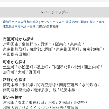
ページトップへ
岸和田市と泉佐野市の賃貸｜サンリンハウス
>
(賃貸)路線・駅から探す
>
南海
電気鉄道南海本線
>
吉見ノ里駅の賃貸物件
市区町村から探す
岸和田市
/
泉佐野市
/
貝塚市
/
阪南市
/
泉南市
/
泉南郡熊取町
/
泉北郡忠岡町
/
泉南郡田尻町
/
泉南郡岬町
/
有田郡有田川町
町名から探す
土生町
/
小松里町
/
磯上町
/
日根野
/
澤
/
小瀬
/
西之内町
/
加守町
/
大町
/
野田町
路線から探す
南海本線
/
阪和線
/
関西空港線
/
南海空港線
/
水間鉄道
/
南海電鉄泉北線
/
南海多奈川線
/
紀勢本線
駅から探す
岸和田
/
春木
/
東岸和田
/
下松
/
久米田
/
泉佐野
/
和泉大宮
/
りんくうタウン
/
日根野
/
東貝塚