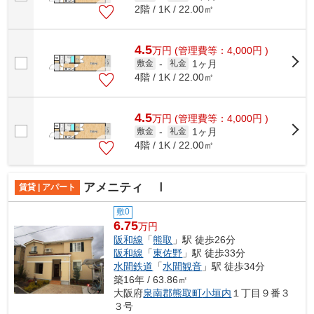
2階 / 1K / 22.00㎡
4.5
万
円
(管理費等：4,000円 )
1ヶ月
敷金
-
礼金
4階 / 1K / 22.00㎡
4.5
万
円
(管理費等：4,000円 )
1ヶ月
敷金
-
礼金
4階 / 1K / 22.00㎡
アメニティ Ⅰ
賃貸 | アパート
敷0
6.75
万円
阪和線
「
熊取
」駅 徒歩26分
阪和線
「
東佐野
」駅 徒歩33分
水間鉄道
「
水間観音
」駅 徒歩34分
築16年 / 63.86㎡
大阪府
泉南郡熊取町
小垣内
１丁目９番３
３号