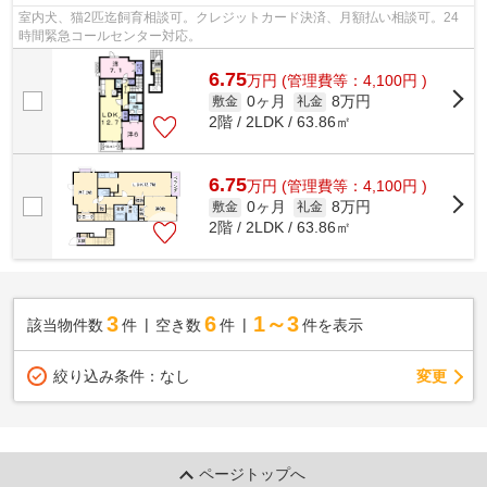
室内犬、猫2匹迄飼育相談可。クレジットカード決済、月額払い相談可。24
時間緊急コールセンター対応。
6.75
万
円
(管理費等：4,100円 )
0ヶ月
8万円
敷金
礼金
2階 / 2LDK / 63.86㎡
6.75
万
円
(管理費等：4,100円 )
0ヶ月
8万円
敷金
礼金
2階 / 2LDK / 63.86㎡
3
6
1～3
該当物件数
件
空き数
件
件を表示
変更
絞り込み条件：
なし
ページトップへ