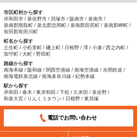
市区町村から探す
岸和田市
/
泉佐野市
/
貝塚市
/
阪南市
/
泉南市
/
泉南郡熊取町
/
泉北郡忠岡町
/
泉南郡田尻町
/
泉南郡岬町
/
有田郡有田川町
町名から探す
土生町
/
小松里町
/
磯上町
/
日根野
/
澤
/
小瀬
/
西之内町
/
加守町
/
大町
/
野田町
路線から探す
南海本線
/
阪和線
/
関西空港線
/
南海空港線
/
水間鉄道
/
南海電鉄泉北線
/
南海多奈川線
/
紀勢本線
駅から探す
岸和田
/
春木
/
東岸和田
/
下松
/
久米田
/
泉佐野
/
和泉大宮
/
りんくうタウン
/
日根野
/
東貝塚
電話でお問い合わせ