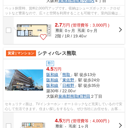
大阪府
泉南郡熊取町
小垣内
４丁目
ペット飼育時、賃料2,000円アップです。収納はシューズボックス・クロゼ
ットなど豊富なので、広々と空間を利用することも可能です。室内設備はエ
アコン・フローリングなど充実した設備...
2.7
万
円
(管理費等：3,000円 )
0ヶ月
0ヶ月
敷金
礼金
2階 / 1R / 19.40㎡
シティパレス熊取
賃貸 | マンション
敷0
4.5
万円
阪和線
「
熊取
」駅 徒歩13分
阪和線
「
東佐野
」駅 徒歩24分
阪和線
「
日根野
」駅 徒歩35分
築30年 / 22.00㎡
大阪府
泉南郡熊取町
野田
２丁目
セキュリティ面は、TVインターホン・オートロックなど充実しているので安
心して生活できます。住まい探しをするなら、ぜひ当社にお任せを。お客様
が満足していただけるよう、しっかり...
4.5
万
円
(管理費等：4,000円 )
1ヶ月
敷金
-
礼金