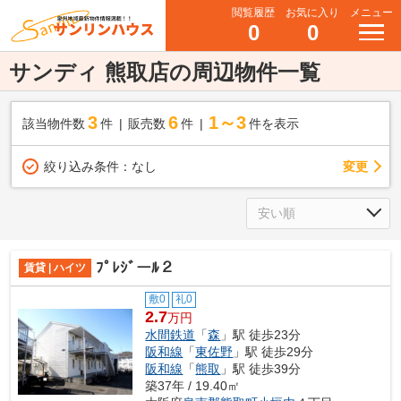
閲覧履歴
お気に入り
メニュー
0
0
サンディ 熊取店の周辺物件一覧
3
6
1～3
該当物件数
件
販売数
件
件を表示
変更
絞り込み条件：
なし
ﾌﾟﾚｼﾞーﾙ２
賃貸 | ハイツ
敷0
礼0
2.7
万円
水間鉄道
「
森
」駅 徒歩23分
阪和線
「
東佐野
」駅 徒歩29分
阪和線
「
熊取
」駅 徒歩39分
築37年 / 19.40㎡