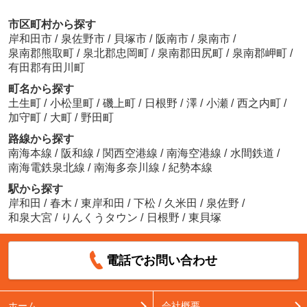
市区町村から探す
岸和田市
/
泉佐野市
/
貝塚市
/
阪南市
/
泉南市
/
泉南郡熊取町
/
泉北郡忠岡町
/
泉南郡田尻町
/
泉南郡岬町
/
有田郡有田川町
町名から探す
土生町
/
小松里町
/
磯上町
/
日根野
/
澤
/
小瀬
/
西之内町
/
加守町
/
大町
/
野田町
路線から探す
南海本線
/
阪和線
/
関西空港線
/
南海空港線
/
水間鉄道
/
南海電鉄泉北線
/
南海多奈川線
/
紀勢本線
駅から探す
岸和田
/
春木
/
東岸和田
/
下松
/
久米田
/
泉佐野
/
和泉大宮
/
りんくうタウン
/
日根野
/
東貝塚
電話でお問い合わせ
ホーム
会社概要