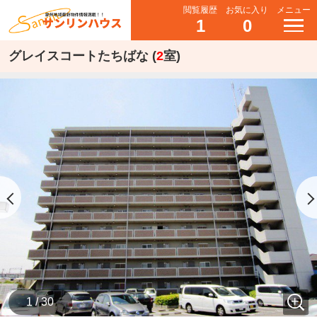
閲覧履歴
お気に入り
メニュー
1
0
グレイスコートたちばな (
2
室)
1 / 30