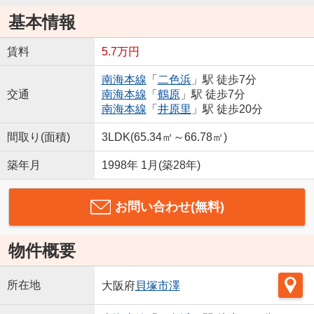
基本情報
賃料
5.7万円
南海本線
「
二色浜
」駅 徒歩7分
交通
南海本線
「
鶴原
」駅 徒歩7分
南海本線
「
井原里
」駅 徒歩20分
間取り(面積)
3LDK(65.34㎡～66.78㎡)
築年月
1998年 1月(築28年)
お問い合わせ(無料)
物件概要
所在地
大阪府
貝塚市
澤