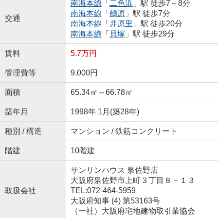
南海本線
「
二色浜
」駅 徒歩7～8分
南海本線
「
鶴原
」駅 徒歩7分
交通
南海本線
「
井原里
」駅 徒歩20分
南海本線
「
貝塚
」駅 徒歩29分
賃料
5.7万円
管理費等
9,000円
面積
65.34㎡～66.78㎡
築年月
1998年 1月(築28年)
種別 / 構造
マンション / 鉄筋コンクリート
階建
10階建
サンリンハウス 泉佐野店
大阪府泉佐野市上町３丁目８－１３
取扱会社
TEL:072-464-5959
大阪府知事 (4) 第53163号
（一社）大阪府宅地建物取引業協会