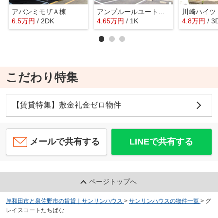
アバンミモザＡ棟
アンプルールユートピア
川崎ハイツ
6.5
万
円
/ 2DK
4.65
万
円
/ 1K
4.8
万
円
/ 3
こだわり特集
【賃貸特集】敷金礼金ゼロ物件
メールで共有する
LINEで共有する
ページトップへ
岸和田市と泉佐野市の賃貸｜サンリンハウス
>
サンリンハウスの物件一覧
>
グ
レイスコートたちばな