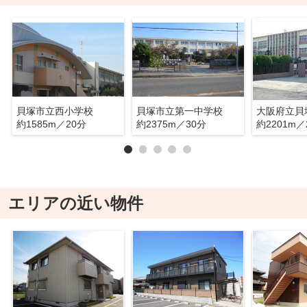
貝塚市立西小学校
貝塚市立第一中学校
大阪府立貝
約1585m／20分
約2375m／30分
約2201m／
エリアの近い物件