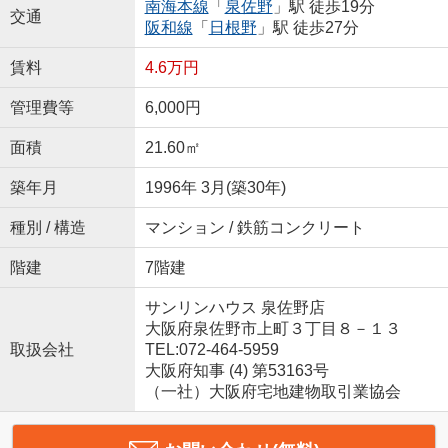
南海本線
「
泉佐野
」駅 徒歩19分
交通
阪和線
「
日根野
」駅 徒歩27分
賃料
4.6万円
管理費等
6,000円
面積
21.60㎡
築年月
1996年 3月(築30年)
種別 / 構造
マンション / 鉄筋コンクリート
階建
7階建
サンリンハウス 泉佐野店
大阪府泉佐野市上町３丁目８－１３
取扱会社
TEL:072-464-5959
大阪府知事 (4) 第53163号
（一社）大阪府宅地建物取引業協会