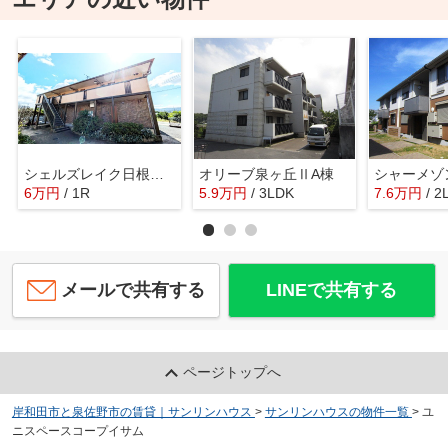
シェルズレイク日根野B棟
オリーブ泉ヶ丘ⅡA棟
シャーメゾ
6
万
円
/ 1R
5.9
万
円
/ 3LDK
7.6
万
円
/ 2
メールで共有する
LINEで共有する
ページトップへ
岸和田市と泉佐野市の賃貸｜サンリンハウス
>
サンリンハウスの物件一覧
>
ユ
ニスペースコープイサム