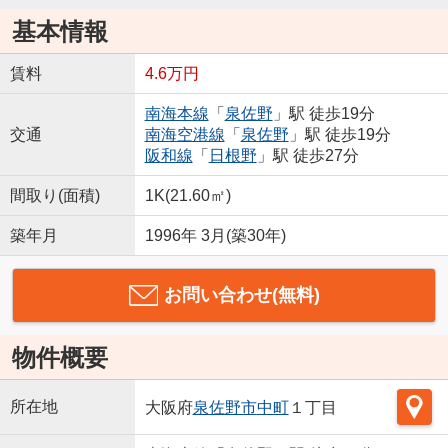
基本情報
賃料
4.6万円
南海本線
「
泉佐野
」駅 徒歩19分
交通
南海空港線
「
泉佐野
」駅 徒歩19分
阪和線
「
日根野
」駅 徒歩27分
間取り(面積)
1K(21.60㎡)
築年月
1996年 3月(築30年)
お問い合わせ(無料)
物件概要
所在地
大阪府
泉佐野市
中町
１丁目