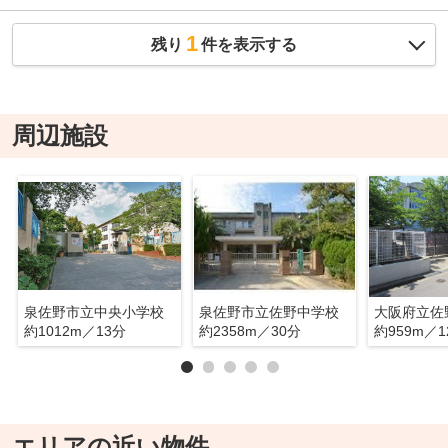
1
残り
件を表示する
周辺施設
泉佐野市立中央小学校
泉佐野市立佐野中学校
大阪府立佐
約1012m／13分
約2358m／30分
約959m／1
エリアの近い物件