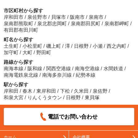
市区町村から探す
岸和田市
/
泉佐野市
/
貝塚市
/
阪南市
/
泉南市
/
泉南郡熊取町
/
泉北郡忠岡町
/
泉南郡田尻町
/
泉南郡岬町
/
有田郡有田川町
町名から探す
土生町
/
小松里町
/
磯上町
/
澤
/
日根野
/
小瀬
/
西之内町
/
加守町
/
大町
/
野田町
路線から探す
南海本線
/
阪和線
/
関西空港線
/
南海空港線
/
水間鉄道
/
南海電鉄泉北線
/
南海多奈川線
/
紀勢本線
駅から探す
岸和田
/
春木
/
東岸和田
/
下松
/
久米田
/
泉佐野
/
和泉大宮
/
りんくうタウン
/
日根野
/
東貝塚
電話でお問い合わせ
ホーム
会社概要